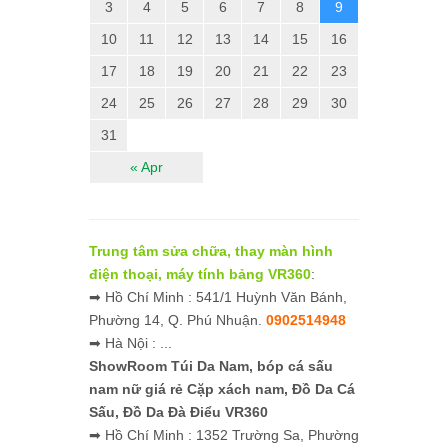
3
4
5
6
7
8
9
10
11
12
13
14
15
16
17
18
19
20
21
22
23
24
25
26
27
28
29
30
31
« Apr
Trung tâm sửa chữa, thay màn hình
điện thoại, máy tính bảng VR360
:
➡ Hồ Chí Minh : 541/1 Huỳnh Văn Bánh,
Phường 14, Q. Phú Nhuận.
0902514948
➡ Hà Nội : ...
ShowRoom Túi Da Nam,
bóp cá sấu
nam nữ giá rẻ
Cặp xách nam, Đồ Da Cá
Sấu, Đồ Da Đà Điểu VR360
➡ Hồ Chí Minh : 1352 Trường Sa, Phường