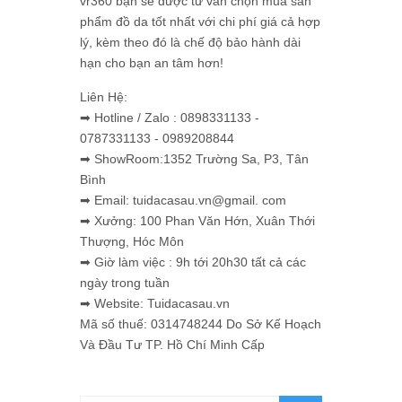
vr360 bạn sẽ được tư vấn chọn mua sản
phẩm đồ da tốt nhất với chi phí giá cả hợp
lý, kèm theo đó là chế độ bảo hành dài
hạn cho bạn an tâm hơn!
Liên Hệ:
➡ Hotline / Zalo : 0898331133 -
0787331133 - 0989208844
➡ ShowRoom:1352 Trường Sa, P3, Tân
Bình
➡ Email: tuidacasau.vn@gmail. com
➡ Xưởng: 100 Phan Văn Hớn, Xuân Thới
Thượng, Hóc Môn
➡ Giờ làm việc : 9h tới 20h30 tất cả các
ngày trong tuần
➡ Website: Tuidacasau.vn
Mã số thuế: 0314748244 Do Sở Kế Hoạch
Và Đầu Tư TP. Hồ Chí Minh Cấp