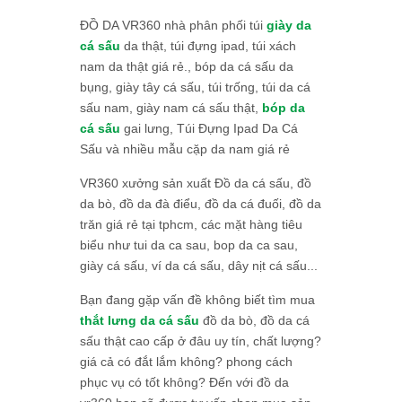
ĐỒ DA VR360 nhà phân phối túi
giày da
cá sấu
da thật, túi đựng ipad, túi xách
nam da thật giá rẻ., bóp da cá sấu da
bụng, giày tây cá sấu, túi trống, túi da cá
sấu nam, giày nam cá sấu thật,
bóp da
cá sấu
gai lưng, Túi Đựng Ipad Da Cá
Sấu và nhiều mẫu cặp da nam giá rẻ
VR360 xưởng sản xuất Đồ da cá sấu, đồ
da bò, đồ da đà điểu, đồ da cá đuối, đồ da
trăn giá rẻ tại tphcm, các mặt hàng tiêu
biểu như tui da ca sau, bop da ca sau,
giày cá sấu, ví da cá sấu, dây nịt cá sấu...
Bạn đang gặp vấn đề không biết tìm mua
thắt lưng da cá sấu
đồ da bò, đồ da cá
sấu thật cao cấp ở đâu uy tín, chất lượng?
giá cả có đắt lắm không? phong cách
phục vụ có tốt không? Đến với đồ da