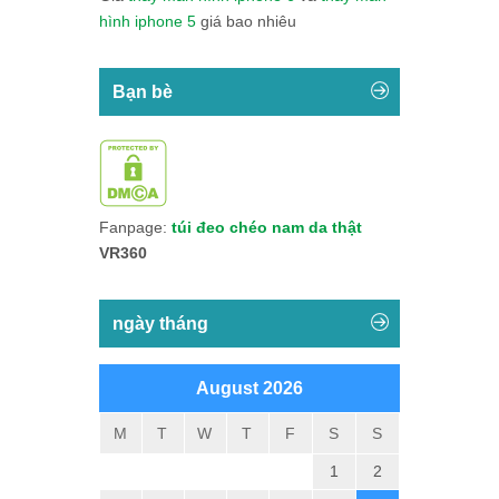
hình iphone 5
giá bao nhiêu
Bạn bè
Fanpage:
túi đeo chéo nam da thật
VR360
ngày tháng
August 2026
M
T
W
T
F
S
S
1
2