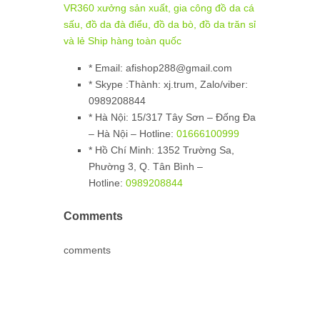
VR360 xưởng sản xuất, gia công đồ da cá
sấu, đồ da đà điểu, đồ da bò, đồ da trăn sỉ
và lẻ Ship hàng toàn quốc
* Email: afishop288@gmail.com
* Skype :Thành: xj.trum, Zalo/viber:
0989208844
*
Hà Nội:
15/317 Tây Sơn – Đống Đa
– Hà Nội – Hotline:
01666100999
*
Hồ Chí Minh:
1352 Trường Sa,
Phường 3, Q. Tân Bình –
Hotline:
0989208844
Comments
comments