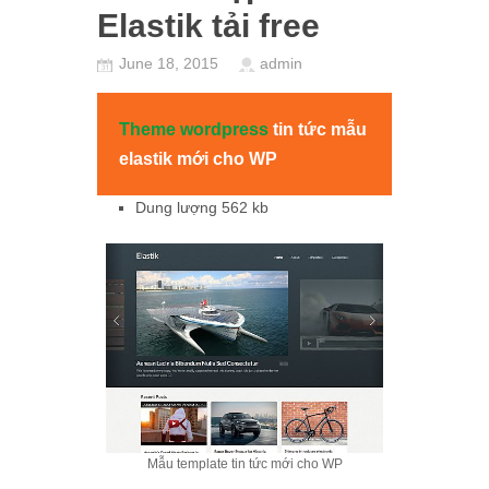
Elastik tải free
June 18, 2015
admin
Theme wordpress
tin tức mẫu
elastik mới cho WP
Dung lượng 562 kb
Mẫu template tin tức mới cho WP