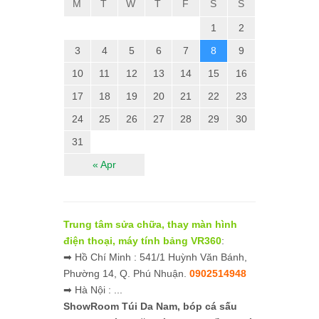
M
T
W
T
F
S
S
1
2
3
4
5
6
7
8
9
10
11
12
13
14
15
16
17
18
19
20
21
22
23
24
25
26
27
28
29
30
31
« Apr
Trung tâm sửa chữa, thay màn hình
điện thoại, máy tính bảng VR360
:
➡ Hồ Chí Minh : 541/1 Huỳnh Văn Bánh,
Phường 14, Q. Phú Nhuận.
0902514948
➡ Hà Nội : ...
ShowRoom Túi Da Nam,
bóp cá sấu