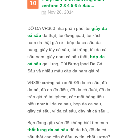
10
zenfone 2 3 4 5 6 ở đâu...
Nov 28, 2014
ĐỒ DA VR360 nhà phân phối túi
giày da
cá sấu
da thật, túi đựng ipad, túi xách
nam da thật giá rẻ., bóp da cá sấu da
bụng, giày tây cá sấu, túi trống, túi da cá
sấu nam, giày nam cá sấu thật,
bóp da
cá sấu
gai lưng, Túi Đựng Ipad Da Cá
Sấu và nhiều mẫu cặp da nam giá rẻ
VR360 xưởng sản xuất Đồ da cá sấu, đồ
da bò, đồ da đà điểu, đồ da cá đuối, đồ da
trăn giá rẻ tại tphcm, các mặt hàng tiêu
biểu như tui da ca sau, bop da ca sau,
giày cá sấu, ví da cá sấu, dây nịt cá sấu...
Bạn đang gặp vấn đề không biết tìm mua
thắt lưng da cá sấu
đồ da bò, đồ da cá
sấu thật cao cấp ở đâu uy tín, chất lượng?