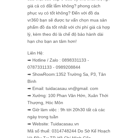
giá cả có đắt lắm không? phong cách
phục vụ có tốt không? Đến với đồ da
vr360 bạn sẽ được tư vấn chọn mua sản
phẩm đồ da tốt nhất với chi phí giá cả hợp
lý, kèm theo đó là chế độ bảo hành dài
hạn cho bạn an tâm hơn!
Liên Hệ:
➡ Hotline / Zalo : 0898331133 -
0787331133 - 0989208844
➡ ShowRoom:1352 Trường Sa, P3, Tân
Bình
➡ Email: tuidacasau.vn@gmail. com
➡ Xưởng: 100 Phan Văn Hớn, Xuân Thới
Thượng, Hóc Môn
➡ Giờ làm việc : 9h tới 20h30 tất cả các
ngày trong tuần
➡ Website: Tuidacasau.vn
Mã số thuế: 0314748244 Do Sở Kế Hoạch
Và Đầu Tư TP. Hồ Chí Minh Cấp