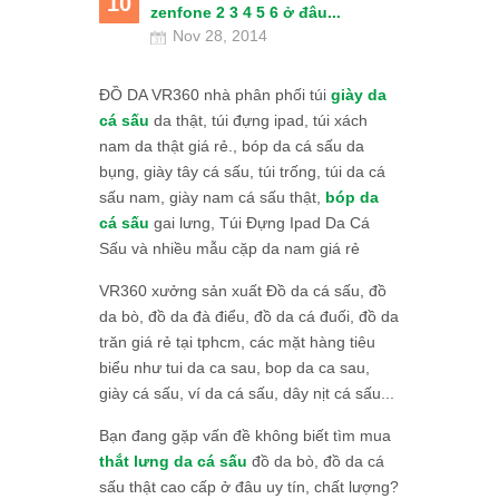
10
zenfone 2 3 4 5 6 ở đâu...
Nov 28, 2014
ĐỒ DA VR360 nhà phân phối túi
giày da
cá sấu
da thật, túi đựng ipad, túi xách
nam da thật giá rẻ., bóp da cá sấu da
bụng, giày tây cá sấu, túi trống, túi da cá
sấu nam, giày nam cá sấu thật,
bóp da
cá sấu
gai lưng, Túi Đựng Ipad Da Cá
Sấu và nhiều mẫu cặp da nam giá rẻ
VR360 xưởng sản xuất Đồ da cá sấu, đồ
da bò, đồ da đà điểu, đồ da cá đuối, đồ da
trăn giá rẻ tại tphcm, các mặt hàng tiêu
biểu như tui da ca sau, bop da ca sau,
giày cá sấu, ví da cá sấu, dây nịt cá sấu...
Bạn đang gặp vấn đề không biết tìm mua
thắt lưng da cá sấu
đồ da bò, đồ da cá
sấu thật cao cấp ở đâu uy tín, chất lượng?