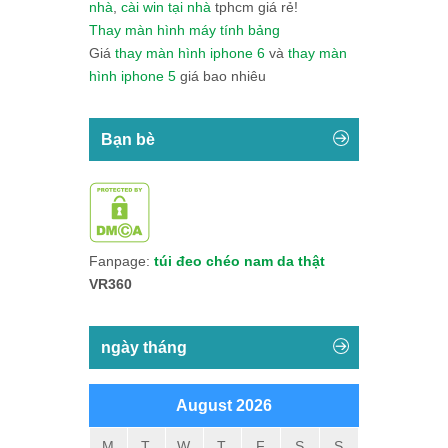
nhà
,
cài win tại nhà
tphcm giá rẻ!
Thay màn hình máy tính bảng
Giá
thay màn hình iphone 6
và
thay màn
hình iphone 5
giá bao nhiêu
Bạn bè
Fanpage:
túi đeo chéo nam da thật
VR360
ngày tháng
August 2026
M
T
W
T
F
S
S