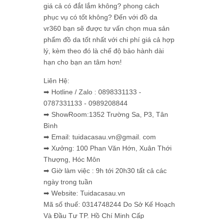
giá cả có đắt lắm không? phong cách
phục vụ có tốt không? Đến với đồ da
vr360 bạn sẽ được tư vấn chọn mua sản
phẩm đồ da tốt nhất với chi phí giá cả hợp
lý, kèm theo đó là chế độ bảo hành dài
hạn cho bạn an tâm hơn!
Liên Hệ:
➡ Hotline / Zalo : 0898331133 -
0787331133 - 0989208844
➡ ShowRoom:1352 Trường Sa, P3, Tân
Bình
➡ Email: tuidacasau.vn@gmail. com
➡ Xưởng: 100 Phan Văn Hớn, Xuân Thới
Thượng, Hóc Môn
➡ Giờ làm việc : 9h tới 20h30 tất cả các
ngày trong tuần
➡ Website: Tuidacasau.vn
Mã số thuế: 0314748244 Do Sở Kế Hoạch
Và Đầu Tư TP. Hồ Chí Minh Cấp