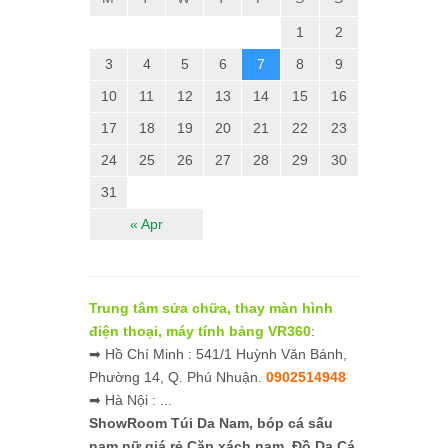
1
2
3
4
5
6
7
8
9
10
11
12
13
14
15
16
17
18
19
20
21
22
23
24
25
26
27
28
29
30
31
« Apr
Trung tâm sửa chữa, thay màn hình
điện thoại, máy tính bảng VR360
:
➡ Hồ Chí Minh : 541/1 Huỳnh Văn Bánh,
Phường 14, Q. Phú Nhuận.
0902514948
➡ Hà Nội : ...
ShowRoom Túi Da Nam,
bóp cá sấu
nam nữ giá rẻ
Cặp xách nam, Đồ Da Cá