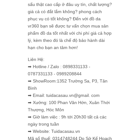
sấu thật cao cấp ở đâu uy tín, chất lượng?
giá cả có đắt lắm không? phong cách
phục vụ có tốt không? Đến với đồ da
vr360 bạn sẽ được tư vấn chọn mua sản
phẩm đồ da tốt nhất với chi phí giá cả hợp
lý, kèm theo đó là chế độ bảo hành dài
hạn cho bạn an tâm hơn!
Liên Hệ:
➡ Hotline / Zalo : 0898331133 -
0787331133 - 0989208844
➡ ShowRoom:1352 Trường Sa, P3, Tân
Bình
➡ Email: tuidacasau.vn@gmail. com
➡ Xưởng: 100 Phan Văn Hớn, Xuân Thới
Thượng, Hóc Môn
➡ Giờ làm việc : 9h tới 20h30 tất cả các
ngày trong tuần
➡ Website: Tuidacasau.vn
Mã số thuế: 0314748244 Do Sở Kế Hoạch