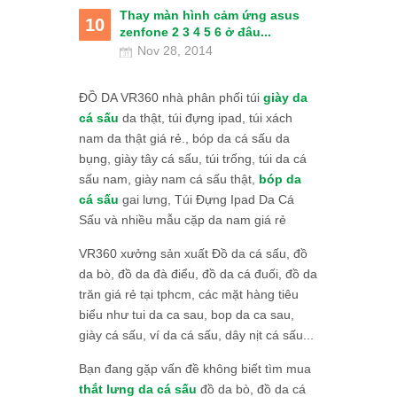
Thay màn hình cảm ứng asus
10
zenfone 2 3 4 5 6 ở đâu...
Nov 28, 2014
ĐỒ DA VR360 nhà phân phối túi
giày da
cá sấu
da thật, túi đựng ipad, túi xách
nam da thật giá rẻ., bóp da cá sấu da
bụng, giày tây cá sấu, túi trống, túi da cá
sấu nam, giày nam cá sấu thật,
bóp da
cá sấu
gai lưng, Túi Đựng Ipad Da Cá
Sấu và nhiều mẫu cặp da nam giá rẻ
VR360 xưởng sản xuất Đồ da cá sấu, đồ
da bò, đồ da đà điểu, đồ da cá đuối, đồ da
trăn giá rẻ tại tphcm, các mặt hàng tiêu
biểu như tui da ca sau, bop da ca sau,
giày cá sấu, ví da cá sấu, dây nịt cá sấu...
Bạn đang gặp vấn đề không biết tìm mua
thắt lưng da cá sấu
đồ da bò, đồ da cá