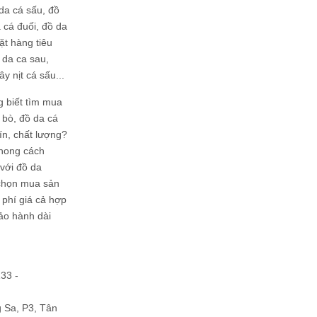
da cá sấu, đồ
 cá đuối, đồ da
ặt hàng tiêu
 da ca sau,
ây nịt cá sấu...
g biết tìm mua
bò, đồ da cá
tín, chất lượng?
phong cách
ới đồ da
chọn mua sản
hi phí giá cả hợp
bảo hành dài
133 -
Sa, P3, Tân