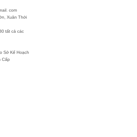
mail. com
ớn, Xuân Thới
30 tất cả các
Do Sở Kế Hoạch
h Cấp