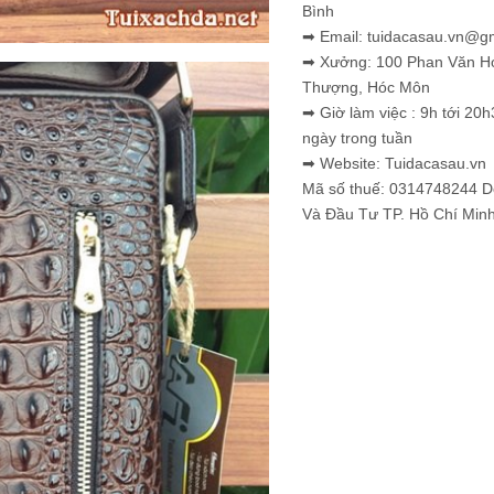
Bình
➡ Email: tuidacasau.vn@g
➡ Xưởng: 100 Phan Văn H
Thượng, Hóc Môn
➡ Giờ làm việc : 9h tới 20h
ngày trong tuần
➡ Website: Tuidacasau.vn
Mã số thuế: 0314748244 
Và Đầu Tư TP. Hồ Chí Min