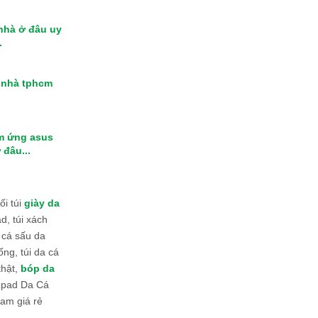
 nhà ở đâu uy
.
i nhà tphcm
m ứng asus
 đâu...
i túi
giày da
d, túi xách
 cá sấu da
ống, túi da cá
thật,
bóp da
 Ipad Da Cá
am giá rẻ