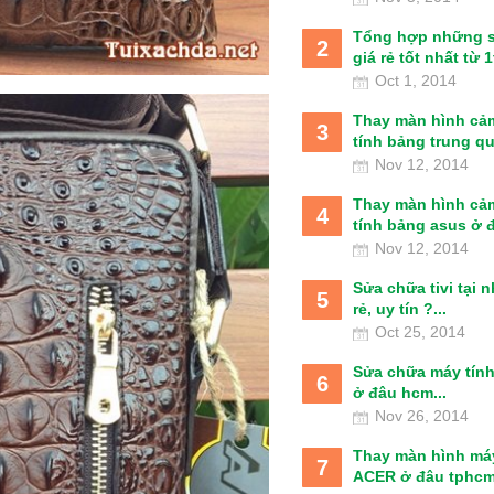
Tổng hợp những 
2
giá rẻ tốt nhất từ 1t
Oct 1, 2014
Thay màn hình cả
3
tính bảng trung qu
Nov 12, 2014
Thay màn hình cả
4
tính bảng asus ở đâ
Nov 12, 2014
Sửa chữa tivi tại 
5
rẻ, uy tín ?...
Oct 25, 2014
Sửa chữa máy tín
6
ở đâu hcm...
Nov 26, 2014
Thay màn hình má
7
ACER ở đâu tphcm