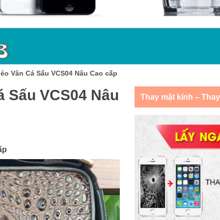
héo Vân Cá Sấu VCS04 Nâu Cao cấp
Cá Sấu VCS04 Nâu
Thay mặt kính – Tha
ấp