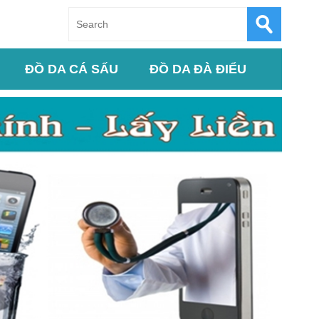
ĐỒ DA CÁ SẤU
ĐỒ DA ĐÀ ĐIỂU