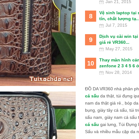
Jan 21, 2015
Vệ sinh laptop tại
8
tín, chất lượng tạ..
Jul 7, 2015
Dịch vụ cài win tạ
9
giá rẻ VR360...
May 27, 2015
Thay màn hình cả
10
zenfone 2 3 4 5 6 ở
Nov 28, 2014
ĐỒ DA VR360 nhà phân phố
cá sấu
da thật, túi đựng ipa
nam da thật giá rẻ., bóp da
bụng, giày tây cá sấu, túi tr
sấu nam, giày nam cá sấu 
cá sấu
gai lưng, Túi Đựng
Sấu và nhiều mẫu cặp da n