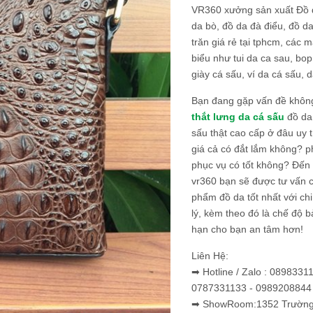
VR360 xưởng sản xuất Đồ 
da bò, đồ da đà điểu, đồ da
trăn giá rẻ tại tphcm, các m
biểu như tui da ca sau, bop
giày cá sấu, ví da cá sấu, d
Bạn đang gặp vấn đề khôn
thắt lưng da cá sấu
đồ da 
sấu thật cao cấp ở đâu uy 
giá cả có đắt lắm không? 
phục vụ có tốt không? Đến v
vr360 bạn sẽ được tư vấn 
phẩm đồ da tốt nhất với c
lý, kèm theo đó là chế độ 
hạn cho bạn an tâm hơn!
Liên Hệ:
➡ Hotline / Zalo : 0898331
0787331133 - 0989208844
➡ ShowRoom:1352 Trường 