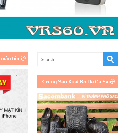
y màn hình
Xưởng Sản Xuất Đồ Da Cá Sấu