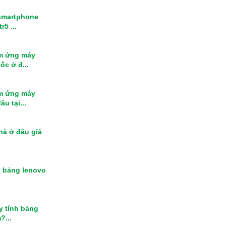
smartphone
r5 ...
m ứng máy
ốc ở đ...
m ứng máy
u tại...
nhà ở đâu giá
h bảng lenovo
y tính bảng
?...