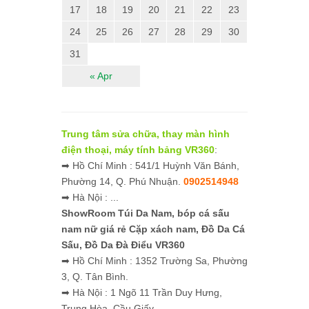
17
18
19
20
21
22
23
24
25
26
27
28
29
30
31
« Apr
Trung tâm sửa chữa, thay màn hình
điện thoại, máy tính bảng VR360
:
➡ Hồ Chí Minh : 541/1 Huỳnh Văn Bánh,
Phường 14, Q. Phú Nhuận.
0902514948
➡ Hà Nội : ...
ShowRoom Túi Da Nam,
bóp cá sấu
nam nữ giá rẻ
Cặp xách nam, Đồ Da Cá
Sấu, Đồ Da Đà Điểu VR360
➡ Hồ Chí Minh : 1352 Trường Sa, Phường
3, Q. Tân Bình.
➡ Hà Nội : 1 Ngõ 11 Trần Duy Hưng,
Trung Hòa, Cầu Giấy.