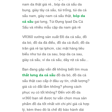
nam da thật giá rẻ., bóp da cá sấu da
bụng, giày tây cá sấu, túi trống, túi da cá
sấu nam, giày nam cá sấu thật,
bóp da
cá sấu
gai lưng, Túi Đựng Ipad Da Cá
Sấu và nhiều mẫu cặp da nam giá rẻ
VR360 xưởng sản xuất Đồ da cá sấu, đồ
da bò, đồ da đà điểu, đồ da cá đuối, đồ da
trăn giá rẻ tại tphcm, các mặt hàng tiêu
biểu như tui da ca sau, bop da ca sau,
giày cá sấu, ví da cá sấu, dây nịt cá sấu...
Bạn đang gặp vấn đề không biết tìm mua
thắt lưng da cá sấu
đồ da bò, đồ da cá
sấu thật cao cấp ở đâu uy tín, chất lượng?
giá cả có đắt lắm không? phong cách
phục vụ có tốt không? Đến với đồ da
vr360 bạn sẽ được tư vấn chọn mua sản
phẩm đồ da tốt nhất với chi phí giá cả hợp
lý, kèm theo đó là chế độ bảo hành dài