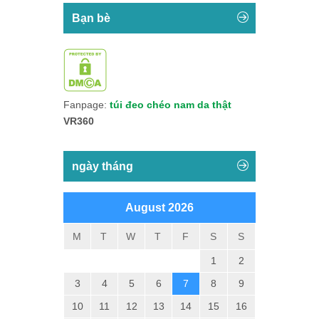
Bạn bè
Fanpage:
túi đeo chéo nam da thật
VR360
ngày tháng
August 2026
M
T
W
T
F
S
S
1
2
3
4
5
6
7
8
9
10
11
12
13
14
15
16