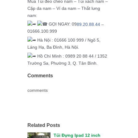
Mua Túi đeo chéo nam – Túi xách nam –
Cặp da nam – Ví da nam – Thắt lưng
nam:
GỌI NGAY: 09
89.20.88.44
–
01666.100.999
Hà Nội : 01666 100 999 / Ngõ 5,
Láng Hạ, Ba Đình, Hà Nội.
Hồ Chí Minh : 0989 20 88 44 / 1352
Trường Sa, Phường 3, Q. Tân Bình.
Comments
comments
Related Posts
Túi Đựng Ipad 12 inch