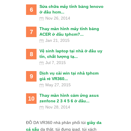
Sửa chữa máy tính bảng lenovo
6
ở đâu hcm...
Nov 26, 2014
Thay màn hình máy tính bảng
7
ACER ở đâu tphcm?...
Jan 21, 2015
Vệ sinh laptop tại nhà ở đâu uy
8
tín, chất lượng tạ...
Jul 7, 2015
Dịch vụ cài win tại nhà tphcm
9
giá rẻ VR360...
May 27, 2015
Thay màn hình cảm ứng asus
10
zenfone 2 3 4 5 6 ở đâu...
Nov 28, 2014
ĐỒ DA VR360 nhà phân phối túi
giày da
cá sấu
da thật, túi đựng ipad, túi xách