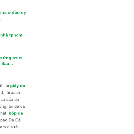
 nhà ở đâu uy
.
i nhà tphcm
m ứng asus
 đâu...
i túi
giày da
d, túi xách
 cá sấu da
ống, túi da cá
thật,
bóp da
 Ipad Da Cá
am giá rẻ