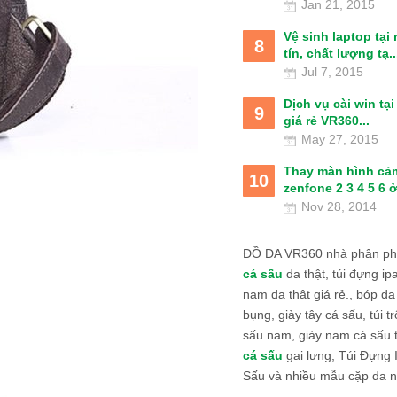
Jan 21, 2015
Vệ sinh laptop tại
8
tín, chất lượng tạ..
Jul 7, 2015
Dịch vụ cài win tạ
9
giá rẻ VR360...
May 27, 2015
Thay màn hình cả
10
zenfone 2 3 4 5 6 ở
Nov 28, 2014
ĐỒ DA VR360 nhà phân phố
cá sấu
da thật, túi đựng ipa
nam da thật giá rẻ., bóp da
bụng, giày tây cá sấu, túi tr
sấu nam, giày nam cá sấu 
cá sấu
gai lưng, Túi Đựng
Sấu và nhiều mẫu cặp da n