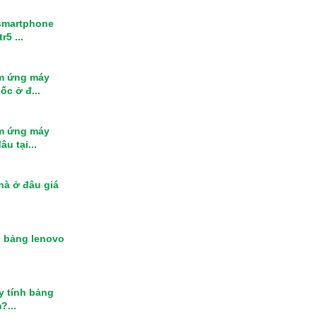
smartphone
r5 ...
m ứng máy
ốc ở đ...
m ứng máy
u tại...
nhà ở đâu giá
h bảng lenovo
y tính bảng
?...