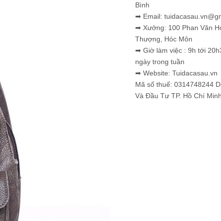
Bình
➡ Email: tuidacasau.vn@g
➡ Xưởng: 100 Phan Văn H
Thượng, Hóc Môn
➡ Giờ làm việc : 9h tới 20h
ngày trong tuần
➡ Website: Tuidacasau.vn
Mã số thuế: 0314748244 
Và Đầu Tư TP. Hồ Chí Min