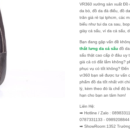
VR360 xưởng sản xuất Đồ 
da bò, đồ da đà điểu, đồ da
trăn giá rẻ tại tphcm, các m
biểu như tui da ca sau, bop
giày cá sấu, ví da cá sấu, d
Bạn đang gặp vấn đề khôn
thắt lưng da cá sấu
đồ da 
sấu thật cao cấp ở đâu uy 
giá cả có đắt lắm không? 
phục vụ có tốt không? Đến v
vr360 bạn sẽ được tư vấn 
phẩm đồ da tốt nhất với c
lý, kèm theo đó là chế độ 
hạn cho bạn an tâm hơn!
Liên Hệ:
➡ Hotline / Zalo : 0898331
0787331133 - 0989208844
➡ ShowRoom:1352 Trường 