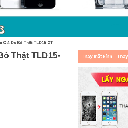
m Giá Da Bò Thật TLD15-XT
Bò Thật TLD15-
Thay mặt kính – Tha