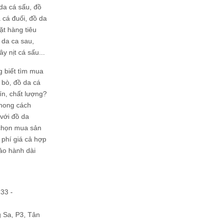
da cá sấu, đồ
 cá đuối, đồ da
ặt hàng tiêu
 da ca sau,
ây nịt cá sấu...
g biết tìm mua
bò, đồ da cá
tín, chất lượng?
phong cách
ới đồ da
chọn mua sản
hi phí giá cả hợp
bảo hành dài
133 -
Sa, P3, Tân