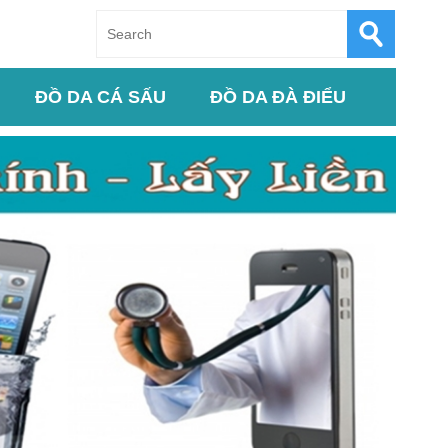
ĐỒ DA CÁ SẤU
ĐỒ DA ĐÀ ĐIỂU