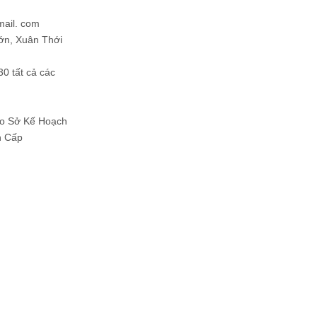
mail. com
ớn, Xuân Thới
30 tất cả các
Do Sở Kế Hoạch
h Cấp