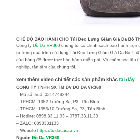
CHẾ ĐỘ BẢO HÀNH CHO Túi Đeo Lưng Giảm Giá Da Bò Th
Công ty
Đồ Da VR360
chúng tôi có chính sách bảo hành trọn đờ
ra trong quá trình sử dụng Túi Đeo Lưng Giảm Giá Da Bò Thậ
cửa hàng để được trực bảo hành miễn phí. Và chăm sóc tận t
nghiệp, tận tâm của chúng tôi.
xem thêm video chi tiết các sản phẩm khác
tại đây
CÔNG TY TNHH SX TM DV ĐỒ DA VR360
– Mã số thuế: 0314748244
– TPHCM: 1352 Trường Sa, P3, Tân Bình.
– TPHCM: 1356/10 Trường Sa, P3, Tân Bình
– Hotline: 0898.33.11.33 – 0787.33.11.33
– ZALO: 0898331133
– Website
https://tuidacasau.vn
Nguồn
Đồ Da VR360