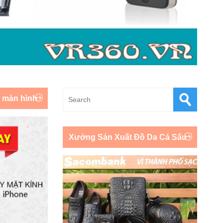
y màn hình
Xưởng Sản Xuất Đồ Da Cá Sấu