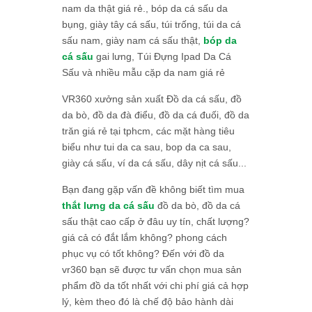
nam da thật giá rẻ., bóp da cá sấu da
bụng, giày tây cá sấu, túi trống, túi da cá
sấu nam, giày nam cá sấu thật,
bóp da
cá sấu
gai lưng, Túi Đựng Ipad Da Cá
Sấu và nhiều mẫu cặp da nam giá rẻ
VR360 xưởng sản xuất Đồ da cá sấu, đồ
da bò, đồ da đà điểu, đồ da cá đuối, đồ da
trăn giá rẻ tại tphcm, các mặt hàng tiêu
biểu như tui da ca sau, bop da ca sau,
giày cá sấu, ví da cá sấu, dây nịt cá sấu...
Bạn đang gặp vấn đề không biết tìm mua
thắt lưng da cá sấu
đồ da bò, đồ da cá
sấu thật cao cấp ở đâu uy tín, chất lượng?
giá cả có đắt lắm không? phong cách
phục vụ có tốt không? Đến với đồ da
vr360 bạn sẽ được tư vấn chọn mua sản
phẩm đồ da tốt nhất với chi phí giá cả hợp
lý, kèm theo đó là chế độ bảo hành dài