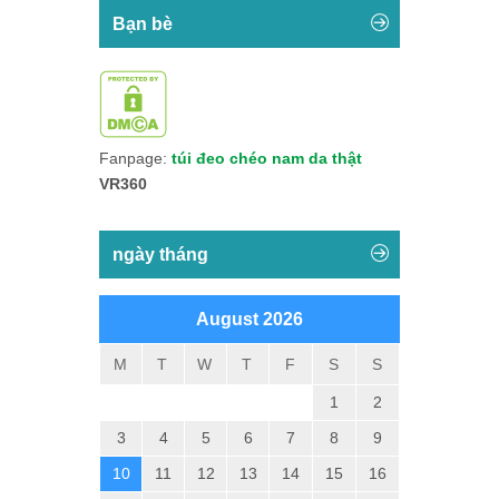
Bạn bè
Fanpage:
túi đeo chéo nam da thật
VR360
ngày tháng
August 2026
M
T
W
T
F
S
S
1
2
3
4
5
6
7
8
9
10
11
12
13
14
15
16