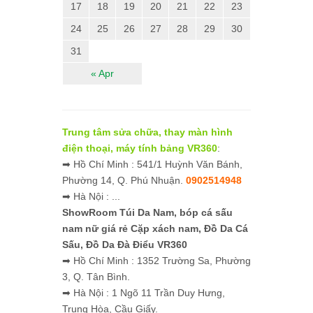
17
18
19
20
21
22
23
24
25
26
27
28
29
30
31
« Apr
Trung tâm sửa chữa, thay màn hình
điện thoại, máy tính bảng VR360
:
➡ Hồ Chí Minh : 541/1 Huỳnh Văn Bánh,
Phường 14, Q. Phú Nhuận.
0902514948
➡ Hà Nội : ...
ShowRoom Túi Da Nam,
bóp cá sấu
nam nữ giá rẻ
Cặp xách nam, Đồ Da Cá
Sấu, Đồ Da Đà Điểu VR360
➡ Hồ Chí Minh : 1352 Trường Sa, Phường
3, Q. Tân Bình.
➡ Hà Nội : 1 Ngõ 11 Trần Duy Hưng,
Trung Hòa, Cầu Giấy.