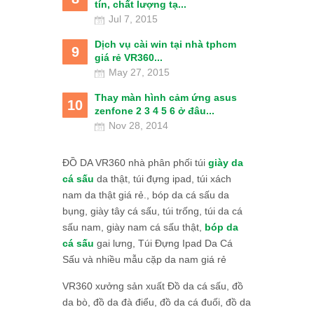
tín, chất lượng tạ...
Jul 7, 2015
Dịch vụ cài win tại nhà tphcm
9
giá rẻ VR360...
May 27, 2015
Thay màn hình cảm ứng asus
10
zenfone 2 3 4 5 6 ở đâu...
Nov 28, 2014
ĐỒ DA VR360 nhà phân phối túi
giày da
cá sấu
da thật, túi đựng ipad, túi xách
nam da thật giá rẻ., bóp da cá sấu da
bụng, giày tây cá sấu, túi trống, túi da cá
sấu nam, giày nam cá sấu thật,
bóp da
cá sấu
gai lưng, Túi Đựng Ipad Da Cá
Sấu và nhiều mẫu cặp da nam giá rẻ
VR360 xưởng sản xuất Đồ da cá sấu, đồ
da bò, đồ da đà điểu, đồ da cá đuối, đồ da