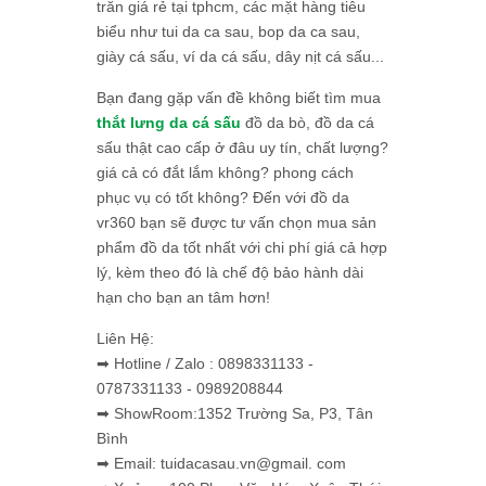
trăn giá rẻ tại tphcm, các mặt hàng tiêu
biểu như tui da ca sau, bop da ca sau,
giày cá sấu, ví da cá sấu, dây nịt cá sấu...
Bạn đang gặp vấn đề không biết tìm mua
thắt lưng da cá sấu
đồ da bò, đồ da cá
sấu thật cao cấp ở đâu uy tín, chất lượng?
giá cả có đắt lắm không? phong cách
phục vụ có tốt không? Đến với đồ da
vr360 bạn sẽ được tư vấn chọn mua sản
phẩm đồ da tốt nhất với chi phí giá cả hợp
lý, kèm theo đó là chế độ bảo hành dài
hạn cho bạn an tâm hơn!
Liên Hệ:
➡ Hotline / Zalo : 0898331133 -
0787331133 - 0989208844
➡ ShowRoom:1352 Trường Sa, P3, Tân
Bình
➡ Email: tuidacasau.vn@gmail. com