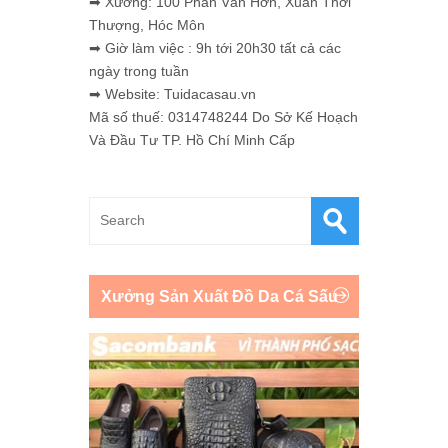
➡ Xưởng: 100 Phan Văn Hớn, Xuân Thới
Thượng, Hóc Môn
➡ Giờ làm việc : 9h tới 20h30 tất cả các
ngày trong tuần
➡ Website: Tuidacasau.vn
Mã số thuế: 0314748244 Do Sở Kế Hoạch
Và Đầu Tư TP. Hồ Chí Minh Cấp
Xưởng Sản Xuất Đồ Da Cá Sấu