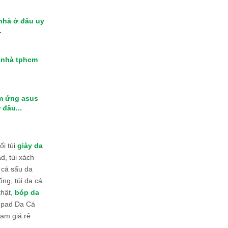
 nhà ở đâu uy
.
i nhà tphcm
m ứng asus
 đâu...
i túi
giày da
d, túi xách
 cá sấu da
ống, túi da cá
thật,
bóp da
 Ipad Da Cá
am giá rẻ