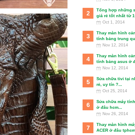
Tổng hợp những 
2
giá rẻ tốt nhất từ 1t
Oct 1, 2014
Thay màn hình cả
3
tính bảng trung qu
Nov 12, 2014
Thay màn hình cả
4
tính bảng asus ở đâ
Nov 12, 2014
Sửa chữa tivi tại 
5
rẻ, uy tín ?...
Oct 25, 2014
Sửa chữa máy tín
6
ở đâu hcm...
Nov 26, 2014
Thay màn hình má
7
ACER ở đâu tphcm