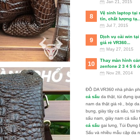
Jan 21, 2015
Vệ sinh laptop tại
8
tín, chất lượng tạ..
Jul 7, 2015
Dịch vụ cài win tạ
9
giá rẻ VR360...
May 27, 2015
Thay màn hình cả
10
zenfone 2 3 4 5 6 ở
Nov 28, 2014
ĐỒ DA VR360 nhà phân phố
cá sấu
da thật, túi đựng ipa
nam da thật giá rẻ., bóp da
bụng, giày tây cá sấu, túi tr
sấu nam, giày nam cá sấu 
cá sấu
gai lưng, Túi Đựng
Sấu và nhiều mẫu cặp da n