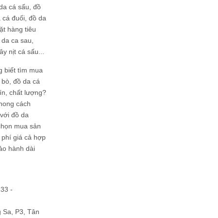
da cá sấu, đồ
 cá đuối, đồ da
ặt hàng tiêu
 da ca sau,
ây nịt cá sấu...
g biết tìm mua
bò, đồ da cá
tín, chất lượng?
phong cách
ới đồ da
chọn mua sản
hi phí giá cả hợp
bảo hành dài
133 -
Sa, P3, Tân