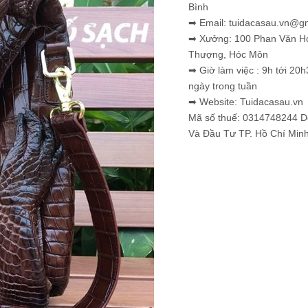
Bình
➡ Email: tuidacasau.vn@g
➡ Xưởng: 100 Phan Văn H
Thượng, Hóc Môn
➡ Giờ làm việc : 9h tới 20h
ngày trong tuần
➡ Website: Tuidacasau.vn
Mã số thuế: 0314748244 
Và Đầu Tư TP. Hồ Chí Min