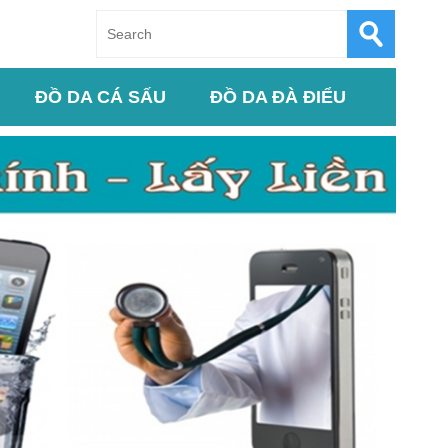
ĐỒ DA CÁ SẤU
ĐỒ DA ĐÀ ĐIỂU