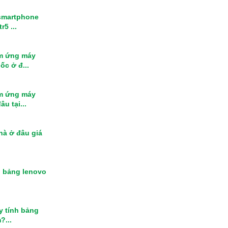
smartphone
r5 ...
m ứng máy
ốc ở đ...
m ứng máy
u tại...
nhà ở đâu giá
h bảng lenovo
y tính bảng
?...