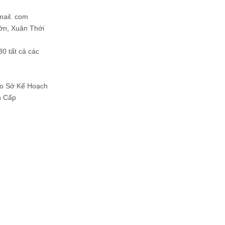
mail. com
ớn, Xuân Thới
30 tất cả các
Do Sở Kế Hoạch
h Cấp