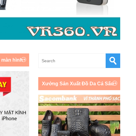
y màn hình
Xưởng Sản Xuất Đồ Da Cá Sấu