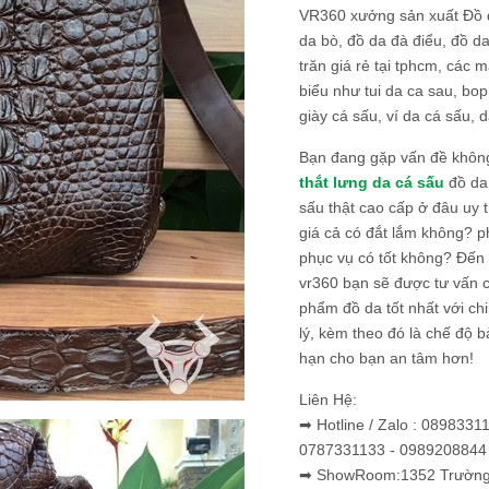
VR360 xưởng sản xuất Đồ 
da bò, đồ da đà điểu, đồ da
trăn giá rẻ tại tphcm, các m
biểu như tui da ca sau, bop
giày cá sấu, ví da cá sấu, d
Bạn đang gặp vấn đề khôn
thắt lưng da cá sấu
đồ da 
sấu thật cao cấp ở đâu uy 
giá cả có đắt lắm không? 
phục vụ có tốt không? Đến v
vr360 bạn sẽ được tư vấn 
phẩm đồ da tốt nhất với c
lý, kèm theo đó là chế độ 
hạn cho bạn an tâm hơn!
Liên Hệ:
➡ Hotline / Zalo : 0898331
0787331133 - 0989208844
➡ ShowRoom:1352 Trường 