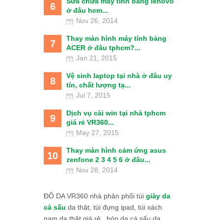
Sửa chữa máy tính bảng lenovo
6
ở đâu hcm...
Nov 26, 2014
Thay màn hình máy tính bảng
7
ACER ở đâu tphcm?...
Jan 21, 2015
Vệ sinh laptop tại nhà ở đâu uy
8
tín, chất lượng tạ...
Jul 7, 2015
Dịch vụ cài win tại nhà tphcm
9
giá rẻ VR360...
May 27, 2015
Thay màn hình cảm ứng asus
10
zenfone 2 3 4 5 6 ở đâu...
Nov 28, 2014
ĐỒ DA VR360 nhà phân phối túi
giày da
cá sấu
da thật, túi đựng ipad, túi xách
nam da thật giá rẻ., bóp da cá sấu da