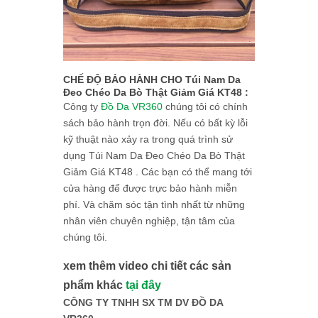
CHẾ ĐỘ BẢO HÀNH CHO Túi Nam Da
Đeo Chéo Da Bò Thật Giảm Giá KT48 :
Công ty
Đồ Da VR360
chúng tôi có chính
sách bảo hành trọn đời. Nếu có bất kỳ lỗi
kỹ thuật nào xảy ra trong quá trình sử
dụng Túi Nam Da Đeo Chéo Da Bò Thật
Giảm Giá KT48 . Các bạn có thể mang tới
cửa hàng để được trực bảo hành miễn
phí. Và chăm sóc tận tình nhất từ những
nhân viên chuyên nghiệp, tận tâm của
chúng tôi.
xem thêm video chi tiết các sản
phẩm khác
tại đây
CÔNG TY TNHH SX TM DV ĐỒ DA