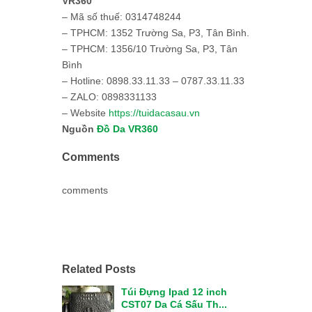
VR360
– Mã số thuế: 0314748244
– TPHCM: 1352 Trường Sa, P3, Tân Bình.
– TPHCM: 1356/10 Trường Sa, P3, Tân
Bình
– Hotline: 0898.33.11.33 – 0787.33.11.33
– ZALO: 0898331133
– Website
https://tuidacasau.vn
Nguồn
Đồ Da VR360
Comments
comments
Related Posts
Túi Đựng Ipad 12 inch
CST07 Da Cá Sấu Th...