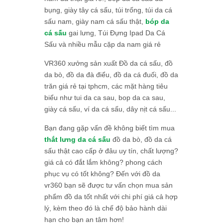
bụng, giày tây cá sấu, túi trống, túi da cá
sấu nam, giày nam cá sấu thật,
bóp da
cá sấu
gai lưng, Túi Đựng Ipad Da Cá
Sấu và nhiều mẫu cặp da nam giá rẻ
VR360 xưởng sản xuất Đồ da cá sấu, đồ
da bò, đồ da đà điểu, đồ da cá đuối, đồ da
trăn giá rẻ tại tphcm, các mặt hàng tiêu
biểu như tui da ca sau, bop da ca sau,
giày cá sấu, ví da cá sấu, dây nịt cá sấu...
Bạn đang gặp vấn đề không biết tìm mua
thắt lưng da cá sấu
đồ da bò, đồ da cá
sấu thật cao cấp ở đâu uy tín, chất lượng?
giá cả có đắt lắm không? phong cách
phục vụ có tốt không? Đến với đồ da
vr360 bạn sẽ được tư vấn chọn mua sản
phẩm đồ da tốt nhất với chi phí giá cả hợp
lý, kèm theo đó là chế độ bảo hành dài
hạn cho bạn an tâm hơn!