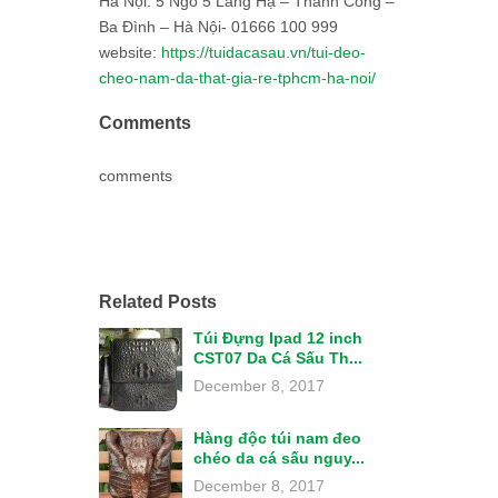
Hà Nội: 5 Ngõ 5 Láng Hạ – Thành Công –
Ba Đình – Hà Nội- 01666 100 999
website:
https://tuidacasau.vn/tui-deo-
cheo-nam-da-that-gia-re-tphcm-ha-noi/
Comments
comments
Related Posts
Túi Đựng Ipad 12 inch
CST07 Da Cá Sấu Th...
December 8, 2017
Hàng độc túi nam đeo
chéo da cá sấu nguy...
December 8, 2017