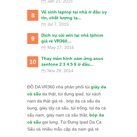
Jan 21, 2015
Vệ sinh laptop tại nhà ở đâu uy
8
tín, chất lượng tạ...
Jul 7, 2015
Dịch vụ cài win tại nhà tphcm
9
giá rẻ VR360...
May 27, 2015
Thay màn hình cảm ứng asus
10
zenfone 2 3 4 5 6 ở đâu...
Nov 28, 2014
ĐỒ DA VR360 nhà phân phối túi
giày da
cá sấu
da thật, túi đựng ipad, túi xách
nam da thật giá rẻ., bóp da cá sấu da
bụng, giày tây cá sấu, túi trống, túi da cá
sấu nam, giày nam cá sấu thật,
bóp da
cá sấu
gai lưng, Túi Đựng Ipad Da Cá
Sấu và nhiều mẫu cặp da nam giá rẻ