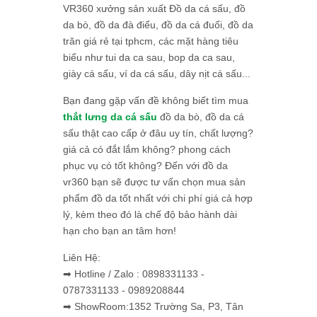
VR360 xưởng sản xuất Đồ da cá sấu, đồ
da bò, đồ da đà điểu, đồ da cá đuối, đồ da
trăn giá rẻ tại tphcm, các mặt hàng tiêu
biểu như tui da ca sau, bop da ca sau,
giày cá sấu, ví da cá sấu, dây nịt cá sấu...
Bạn đang gặp vấn đề không biết tìm mua
thắt lưng da cá sấu
đồ da bò, đồ da cá
sấu thật cao cấp ở đâu uy tín, chất lượng?
giá cả có đắt lắm không? phong cách
phục vụ có tốt không? Đến với đồ da
vr360 bạn sẽ được tư vấn chọn mua sản
phẩm đồ da tốt nhất với chi phí giá cả hợp
lý, kèm theo đó là chế độ bảo hành dài
hạn cho bạn an tâm hơn!
Liên Hệ:
➡ Hotline / Zalo : 0898331133 -
0787331133 - 0989208844
➡ ShowRoom:1352 Trường Sa, P3, Tân