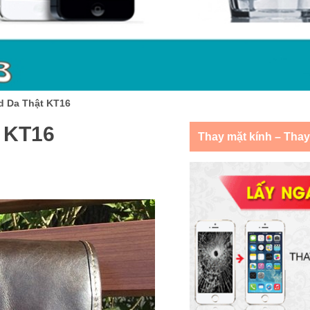
d Da Thật KT16
 KT16
Thay mặt kính – Tha