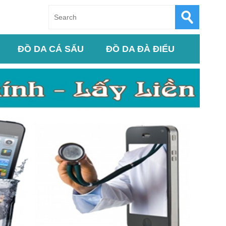
ĐỒ DA CÁ SẤU
ĐỒ DA ĐÀ ĐIỂU