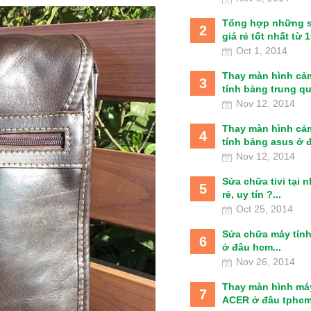
Tổng hợp những 
2
giá rẻ tốt nhất từ 1t
Oct 1, 2014
Thay màn hình cả
3
tính bảng trung qu
Nov 12, 2014
Thay màn hình cả
4
tính bảng asus ở đâ
Nov 12, 2014
Sửa chữa tivi tại 
5
rẻ, uy tín ?...
Oct 25, 2014
Sửa chữa máy tín
6
ở đâu hcm...
Nov 26, 2014
Thay màn hình má
7
ACER ở đâu tphcm