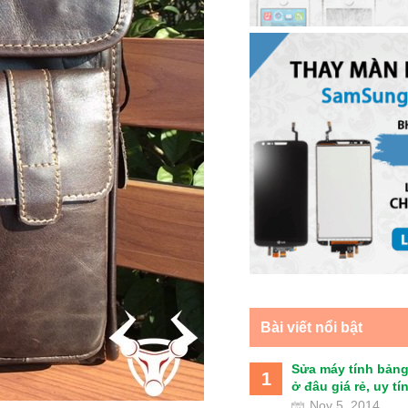
Bài viết nổi bật
Sửa máy tính bảng
1
ở đâu giá rẻ, uy tín 
Nov 5, 2014