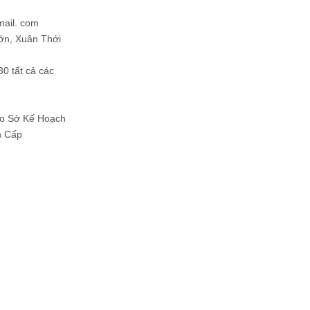
mail. com
ớn, Xuân Thới
30 tất cả các
Do Sở Kế Hoạch
h Cấp