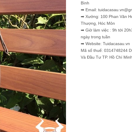
Bình
➡ Email: tuidacasau.vn@g
➡ Xưởng: 100 Phan Văn H
Thượng, Hóc Môn
➡ Giờ làm việc : 9h tới 20h
ngày trong tuần
➡ Website: Tuidacasau.vn
Mã số thuế: 0314748244 
Và Đầu Tư TP. Hồ Chí Min