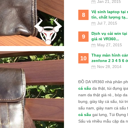
Jan 21, 2015
Vệ sinh laptop tại
8
tín, chất lượng tạ..
Jul 7, 2015
Dịch vụ cài win tạ
9
giá rẻ VR360...
May 27, 2015
Thay màn hình cả
10
zenfone 2 3 4 5 6 ở
Nov 28, 2014
ĐỒ DA VR360 nhà phân phố
cá sấu
da thật, túi đựng ipa
nam da thật giá rẻ., bóp da
bụng, giày tây cá sấu, túi tr
sấu nam, giày nam cá sấu 
cá sấu
gai lưng, Túi Đựng
Sấu và nhiều mẫu cặp da n