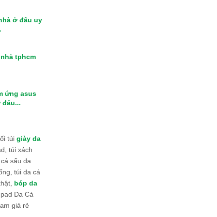
 nhà ở đâu uy
.
i nhà tphcm
m ứng asus
 đâu...
i túi
giày da
d, túi xách
 cá sấu da
ống, túi da cá
thật,
bóp da
 Ipad Da Cá
am giá rẻ