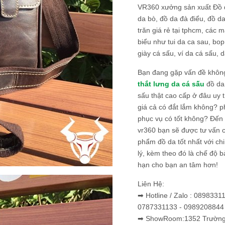
VR360 xưởng sản xuất Đồ 
da bò, đồ da đà điểu, đồ da
trăn giá rẻ tại tphcm, các m
biểu như tui da ca sau, bop
giày cá sấu, ví da cá sấu, d
Bạn đang gặp vấn đề khôn
thắt lưng da cá sấu
đồ da 
sấu thật cao cấp ở đâu uy 
giá cả có đắt lắm không? 
phục vụ có tốt không? Đến v
vr360 bạn sẽ được tư vấn 
phẩm đồ da tốt nhất với c
lý, kèm theo đó là chế độ 
hạn cho bạn an tâm hơn!
Liên Hệ:
➡ Hotline / Zalo : 0898331
0787331133 - 0989208844
➡ ShowRoom:1352 Trường 