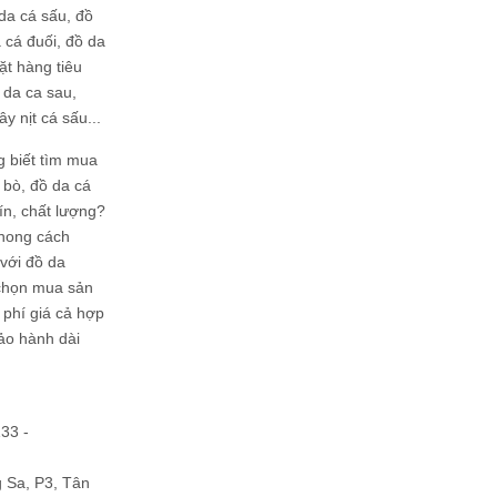
da cá sấu, đồ
 cá đuối, đồ da
ặt hàng tiêu
 da ca sau,
ây nịt cá sấu...
g biết tìm mua
bò, đồ da cá
tín, chất lượng?
phong cách
ới đồ da
chọn mua sản
hi phí giá cả hợp
bảo hành dài
133 -
Sa, P3, Tân