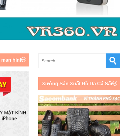
y màn hình
Xưởng Sản Xuất Đồ Da Cá Sấu