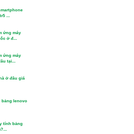
smartphone
r5 ...
m ứng máy
ốc ở đ...
m ứng máy
u tại...
nhà ở đâu giá
h bảng lenovo
y tính bảng
?...