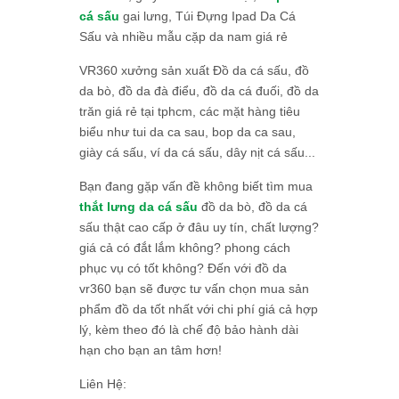
cá sấu
gai lưng, Túi Đựng Ipad Da Cá
Sấu và nhiều mẫu cặp da nam giá rẻ
VR360 xưởng sản xuất Đồ da cá sấu, đồ
da bò, đồ da đà điểu, đồ da cá đuối, đồ da
trăn giá rẻ tại tphcm, các mặt hàng tiêu
biểu như tui da ca sau, bop da ca sau,
giày cá sấu, ví da cá sấu, dây nịt cá sấu...
Bạn đang gặp vấn đề không biết tìm mua
thắt lưng da cá sấu
đồ da bò, đồ da cá
sấu thật cao cấp ở đâu uy tín, chất lượng?
giá cả có đắt lắm không? phong cách
phục vụ có tốt không? Đến với đồ da
vr360 bạn sẽ được tư vấn chọn mua sản
phẩm đồ da tốt nhất với chi phí giá cả hợp
lý, kèm theo đó là chế độ bảo hành dài
hạn cho bạn an tâm hơn!
Liên Hệ: