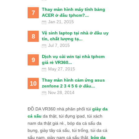
Thay màn hình máy tính bảng
7
ACER ở đâu tphcm?...
Jan 21, 2015
Vệ sinh laptop tại nhà ở đâu uy
8
tín, chất lượng tạ...
Jul 7, 2015
Dịch vụ cài win tại nhà tphcm
9
giá rẻ VR360...
May 27, 2015
Thay màn hình cảm ứng asus
10
zenfone 2 3 4 5 6 ở đâu...
Nov 28, 2014
ĐỒ DA VR360 nhà phân phối túi
giày da
cá sấu
da thật, túi đựng ipad, túi xách
nam da thật giá rẻ., bóp da cá sấu da
bụng, giày tây cá sấu, túi trống, túi da cá
sấu nam, giày nam cá sấu thật,
bóp da