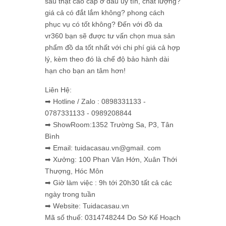
sấu thật cao cấp ở đâu uy tín, chất lượng?
giá cả có đắt lắm không? phong cách
phục vụ có tốt không? Đến với đồ da
vr360 bạn sẽ được tư vấn chọn mua sản
phẩm đồ da tốt nhất với chi phí giá cả hợp
lý, kèm theo đó là chế độ bảo hành dài
hạn cho bạn an tâm hơn!
Liên Hệ:
➡ Hotline / Zalo : 0898331133 -
0787331133 - 0989208844
➡ ShowRoom:1352 Trường Sa, P3, Tân
Bình
➡ Email: tuidacasau.vn@gmail. com
➡ Xưởng: 100 Phan Văn Hớn, Xuân Thới
Thượng, Hóc Môn
➡ Giờ làm việc : 9h tới 20h30 tất cả các
ngày trong tuần
➡ Website: Tuidacasau.vn
Mã số thuế: 0314748244 Do Sở Kế Hoạch