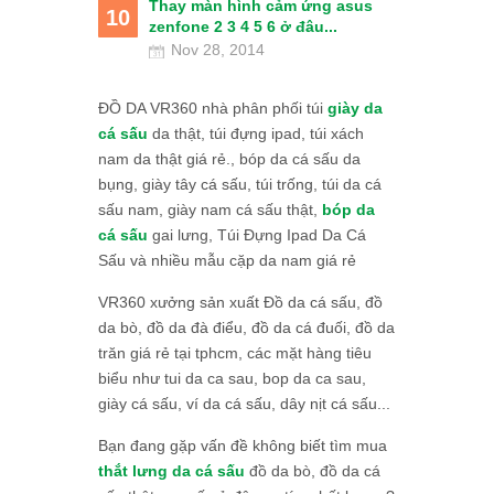
Thay màn hình cảm ứng asus
10
zenfone 2 3 4 5 6 ở đâu...
Nov 28, 2014
ĐỒ DA VR360 nhà phân phối túi
giày da
cá sấu
da thật, túi đựng ipad, túi xách
nam da thật giá rẻ., bóp da cá sấu da
bụng, giày tây cá sấu, túi trống, túi da cá
sấu nam, giày nam cá sấu thật,
bóp da
cá sấu
gai lưng, Túi Đựng Ipad Da Cá
Sấu và nhiều mẫu cặp da nam giá rẻ
VR360 xưởng sản xuất Đồ da cá sấu, đồ
da bò, đồ da đà điểu, đồ da cá đuối, đồ da
trăn giá rẻ tại tphcm, các mặt hàng tiêu
biểu như tui da ca sau, bop da ca sau,
giày cá sấu, ví da cá sấu, dây nịt cá sấu...
Bạn đang gặp vấn đề không biết tìm mua
thắt lưng da cá sấu
đồ da bò, đồ da cá