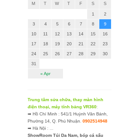
M
T
W
T
F
S
S
1
2
3
4
5
6
7
8
9
10
11
12
13
14
15
16
17
18
19
20
21
22
23
24
25
26
27
28
29
30
31
« Apr
Trung tâm sửa chữa, thay màn hình
điện thoại, máy tính bảng VR360
:
➡ Hồ Chí Minh : 541/1 Huỳnh Văn Bánh,
Phường 14, Q. Phú Nhuận.
0902514948
➡ Hà Nội : ...
ShowRoom Túi Da Nam,
bóp cá sấu