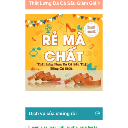
Thắt Lưng Da Cá Sấu Giảm Giá
Dịch vụ của chúng rôi
Chuyên
sửa máy tính tại nhà
,
sửa tivi tại