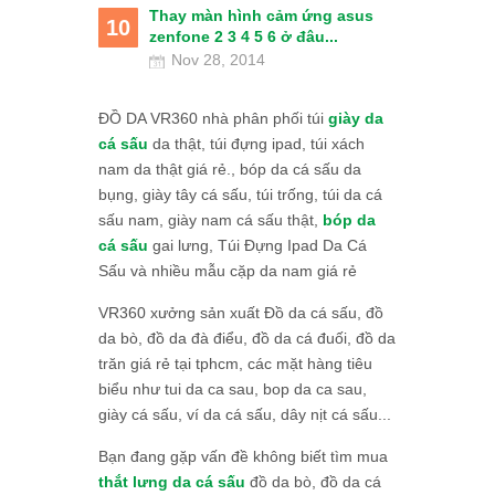
Thay màn hình cảm ứng asus
10
zenfone 2 3 4 5 6 ở đâu...
Nov 28, 2014
ĐỒ DA VR360 nhà phân phối túi
giày da
cá sấu
da thật, túi đựng ipad, túi xách
nam da thật giá rẻ., bóp da cá sấu da
bụng, giày tây cá sấu, túi trống, túi da cá
sấu nam, giày nam cá sấu thật,
bóp da
cá sấu
gai lưng, Túi Đựng Ipad Da Cá
Sấu và nhiều mẫu cặp da nam giá rẻ
VR360 xưởng sản xuất Đồ da cá sấu, đồ
da bò, đồ da đà điểu, đồ da cá đuối, đồ da
trăn giá rẻ tại tphcm, các mặt hàng tiêu
biểu như tui da ca sau, bop da ca sau,
giày cá sấu, ví da cá sấu, dây nịt cá sấu...
Bạn đang gặp vấn đề không biết tìm mua
thắt lưng da cá sấu
đồ da bò, đồ da cá