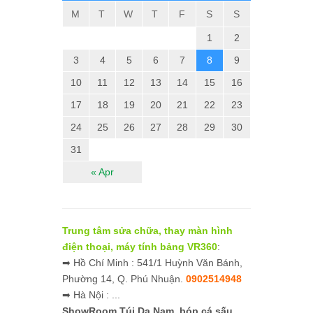
M
T
W
T
F
S
S
1
2
3
4
5
6
7
8
9
10
11
12
13
14
15
16
17
18
19
20
21
22
23
24
25
26
27
28
29
30
31
« Apr
Trung tâm sửa chữa, thay màn hình
điện thoại, máy tính bảng VR360
:
➡ Hồ Chí Minh : 541/1 Huỳnh Văn Bánh,
Phường 14, Q. Phú Nhuận.
0902514948
➡ Hà Nội : ...
ShowRoom Túi Da Nam,
bóp cá sấu