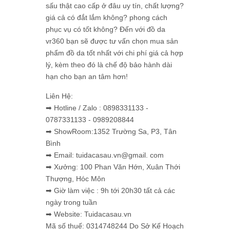
sấu thật cao cấp ở đâu uy tín, chất lượng?
giá cả có đắt lắm không? phong cách
phục vụ có tốt không? Đến với đồ da
vr360 bạn sẽ được tư vấn chọn mua sản
phẩm đồ da tốt nhất với chi phí giá cả hợp
lý, kèm theo đó là chế độ bảo hành dài
hạn cho bạn an tâm hơn!
Liên Hệ:
➡ Hotline / Zalo : 0898331133 -
0787331133 - 0989208844
➡ ShowRoom:1352 Trường Sa, P3, Tân
Bình
➡ Email: tuidacasau.vn@gmail. com
➡ Xưởng: 100 Phan Văn Hớn, Xuân Thới
Thượng, Hóc Môn
➡ Giờ làm việc : 9h tới 20h30 tất cả các
ngày trong tuần
➡ Website: Tuidacasau.vn
Mã số thuế: 0314748244 Do Sở Kế Hoạch