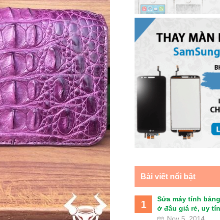
Bài viết nổi bật
Sửa máy tính bảng
1
ở đâu giá rẻ, uy tín 
Nov 5, 2014