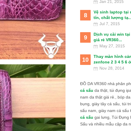
Jan 21, 2015
Vệ sinh laptop tại
8
tín, chất lượng tạ..
Jul 7, 2015
Dịch vụ cài win tạ
9
giá rẻ VR360...
May 27, 2015
Thay màn hình cả
10
zenfone 2 3 4 5 6 ở
Nov 28, 2014
ĐỒ DA VR360 nhà phân phố
cá sấu
da thật, túi đựng ipa
nam da thật giá rẻ., bóp da
bụng, giày tây cá sấu, túi tr
sấu nam, giày nam cá sấu 
cá sấu
gai lưng, Túi Đựng
Sấu và nhiều mẫu cặp da n