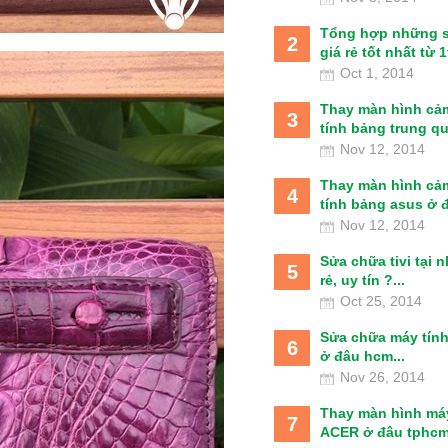
Tổng hợp những 
2
giá rẻ tốt nhất từ 1t
Oct 1, 2014
Thay màn hình cả
3
tính bảng trung qu
Nov 12, 2014
Thay màn hình cả
4
tính bảng asus ở đâ
Nov 12, 2014
Sửa chữa tivi tại 
5
rẻ, uy tín ?...
Oct 25, 2014
Sửa chữa máy tín
6
ở đâu hcm...
Nov 26, 2014
Thay màn hình má
7
ACER ở đâu tphcm