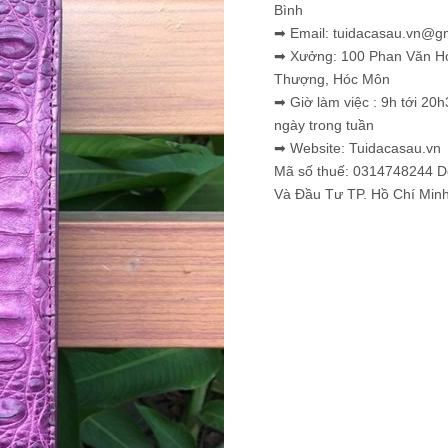
Bình
➡ Email: tuidacasau.vn@g
➡ Xưởng: 100 Phan Văn H
Thượng, Hóc Môn
➡ Giờ làm việc : 9h tới 20h
ngày trong tuần
➡ Website: Tuidacasau.vn
Mã số thuế: 0314748244 
Và Đầu Tư TP. Hồ Chí Min