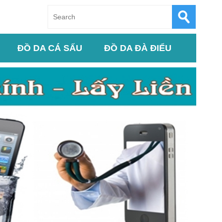
ĐỒ DA CÁ SẤU
ĐỒ DA ĐÀ ĐIỂU