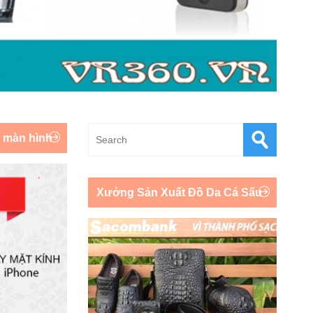
y màn hình
Xưởng Sản Xuất Đồ Da Cá Sấu