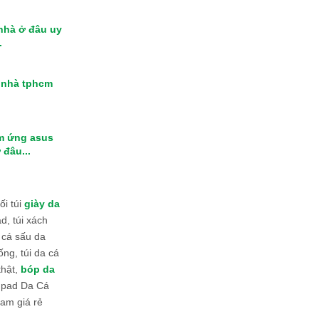
 nhà ở đâu uy
.
i nhà tphcm
m ứng asus
 đâu...
i túi
giày da
d, túi xách
 cá sấu da
ống, túi da cá
thật,
bóp da
 Ipad Da Cá
am giá rẻ