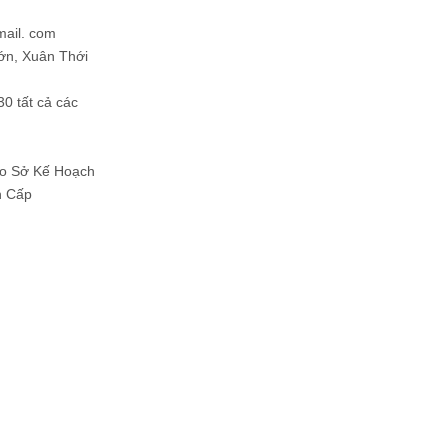
mail. com
ớn, Xuân Thới
30 tất cả các
Do Sở Kế Hoạch
h Cấp