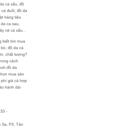
da cá sấu, đồ
 cá đuối, đồ da
ặt hàng tiêu
 da ca sau,
ây nịt cá sấu...
g biết tìm mua
bò, đồ da cá
tín, chất lượng?
phong cách
ới đồ da
chọn mua sản
hi phí giá cả hợp
bảo hành dài
133 -
Sa, P3, Tân