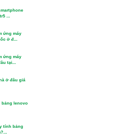
smartphone
r5 ...
m ứng máy
ốc ở đ...
m ứng máy
u tại...
nhà ở đâu giá
h bảng lenovo
y tính bảng
?...