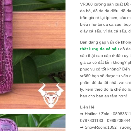
VR360 xưởng sản xuất Đồ 
da bò, đồ da đà điểu, đồ da
trăn giá rẻ tại tphcm, các m
biểu như tui da ca sau, bop
giày cá sấu, ví da cá sấu, d
Bạn đang gặp vấn đề khôn
thắt lưng da cá sấu
đồ da 
sấu thật cao cấp ở đâu uy 
giá cả có đắt lắm không? 
phục vụ có tốt không? Đến v
vr360 bạn sẽ được tư vấn 
phẩm đồ da tốt nhất với c
lý, kèm theo đó là chế độ 
hạn cho bạn an tâm hơn!
Liên Hệ:
➡ Hotline / Zalo : 0898331
0787331133 - 0989208844
➡ ShowRoom:1352 Trường 