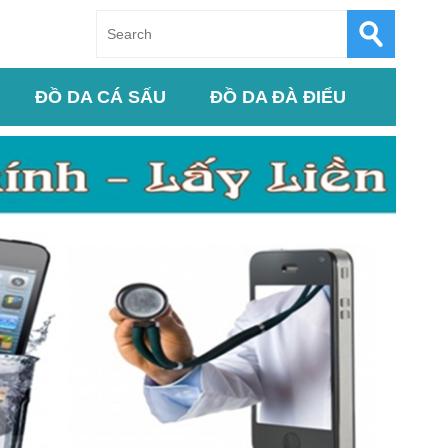
ĐỒ DA CÁ SẤU
ĐỒ DA ĐÀ ĐIỂU