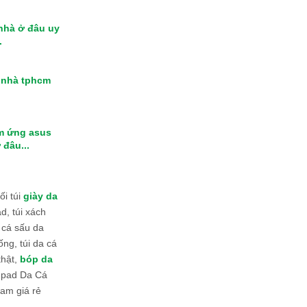
 nhà ở đâu uy
.
i nhà tphcm
m ứng asus
 đâu...
i túi
giày da
d, túi xách
 cá sấu da
ống, túi da cá
thật,
bóp da
 Ipad Da Cá
am giá rẻ