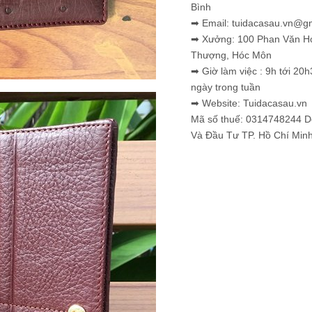
Bình
➡ Email: tuidacasau.vn@g
➡ Xưởng: 100 Phan Văn H
Thượng, Hóc Môn
➡ Giờ làm việc : 9h tới 20h
ngày trong tuần
➡ Website: Tuidacasau.vn
Mã số thuế: 0314748244 
Và Đầu Tư TP. Hồ Chí Min