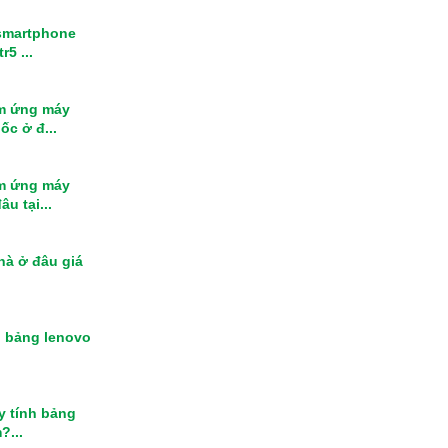
smartphone
r5 ...
m ứng máy
ốc ở đ...
m ứng máy
u tại...
nhà ở đâu giá
h bảng lenovo
y tính bảng
?...