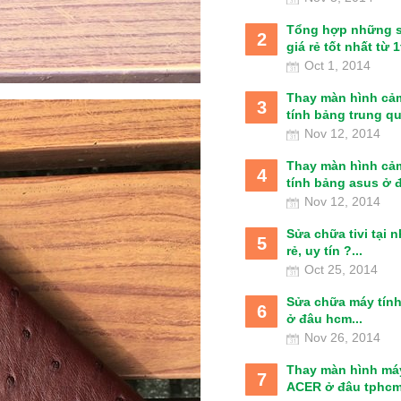
Tổng hợp những 
2
giá rẻ tốt nhất từ 1t
Oct 1, 2014
Thay màn hình cả
3
tính bảng trung qu
Nov 12, 2014
Thay màn hình cả
4
tính bảng asus ở đâ
Nov 12, 2014
Sửa chữa tivi tại 
5
rẻ, uy tín ?...
Oct 25, 2014
Sửa chữa máy tín
6
ở đâu hcm...
Nov 26, 2014
Thay màn hình má
7
ACER ở đâu tphcm