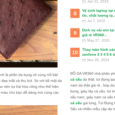
Jan 21, 2015
Vệ sinh laptop tại
8
tín, chất lượng tạ..
Jul 7, 2015
Dịch vụ cài win tạ
9
giá rẻ VR360...
May 27, 2015
Thay màn hình cả
10
zenfone 2 3 4 5 6 ở
Nov 28, 2014
ĐỒ DA VR360 nhà phân phố
ính là phần da bụng vô cùng nổi bật
cá sấu
da thật, túi đựng ipa
t đẹp mắt và thu hút. So với bề mặt da
nam da thật giá rẻ., bóp da
ạo nên sự hài hòa cũng như thể hiện
bụng, giày tây cá sấu, túi tr
m màu cho bạn dễ dàng mix cùng các
sấu nam, giày nam cá sấu 
cá sấu
gai lưng, Túi Đựng
Sấu và nhiều mẫu cặp da n