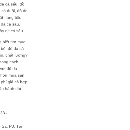
da cá sấu, đồ
 cá đuối, đồ da
ặt hàng tiêu
 da ca sau,
ây nịt cá sấu...
g biết tìm mua
bò, đồ da cá
tín, chất lượng?
phong cách
ới đồ da
chọn mua sản
hi phí giá cả hợp
bảo hành dài
133 -
Sa, P3, Tân