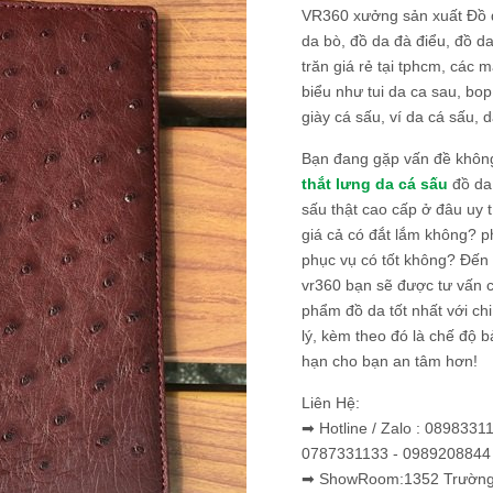
VR360 xưởng sản xuất Đồ 
da bò, đồ da đà điểu, đồ da
trăn giá rẻ tại tphcm, các m
biểu như tui da ca sau, bop
giày cá sấu, ví da cá sấu, d
Bạn đang gặp vấn đề khôn
thắt lưng da cá sấu
đồ da 
sấu thật cao cấp ở đâu uy 
giá cả có đắt lắm không? 
phục vụ có tốt không? Đến v
vr360 bạn sẽ được tư vấn 
phẩm đồ da tốt nhất với c
lý, kèm theo đó là chế độ 
hạn cho bạn an tâm hơn!
Liên Hệ:
➡ Hotline / Zalo : 0898331
0787331133 - 0989208844
➡ ShowRoom:1352 Trường 