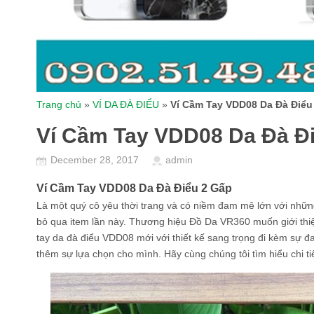
Trang chủ
»
VÍ DA ĐÀ ĐIỂU
»
Ví Cầm Tay VDD08 Da Đà Điểu
Ví Cầm Tay VDD08 Da Đà Đ
December 28, 2017
admin
Ví Cầm Tay VDD08 Da Đà Điểu 2 Gấp
Là một quý cô yêu thời trang và có niềm đam mê lớn với những
bỏ qua item lần này. Thương hiệu Đồ Da VR360 muốn giới thi
tay da đà điểu VDD08 mới với thiết kế sang trọng đi kèm sự 
thêm sự lựa chọn cho mình. Hãy cùng chúng tôi tìm hiểu chi t