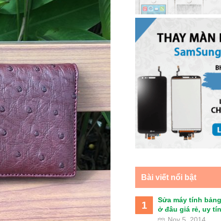
Bài viết nổi bật
Sửa máy tính bảng
1
ở đâu giá rẻ, uy tín 
Nov 5, 2014