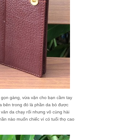
ớc gọn gàng, vừa vặn cho bạn cầm tay
a bên trong đó là phần da bò được
 vân da chạy rối nhưng vô cùng hài
hần nào muốn chiếc ví có tuổi thọ cao