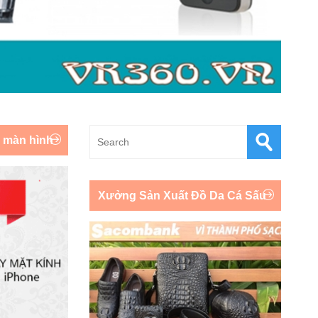
y màn hình
Xưởng Sản Xuất Đồ Da Cá Sấu