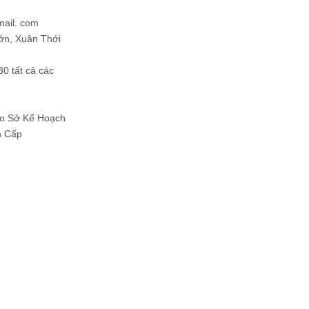
mail. com
ớn, Xuân Thới
30 tất cả các
Do Sở Kế Hoạch
h Cấp