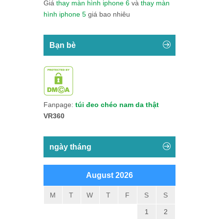
Giá
thay màn hình iphone 6
và
thay màn
hình iphone 5
giá bao nhiêu
Bạn bè
Fanpage:
túi đeo chéo nam da thật
VR360
ngày tháng
August 2026
M
T
W
T
F
S
S
1
2