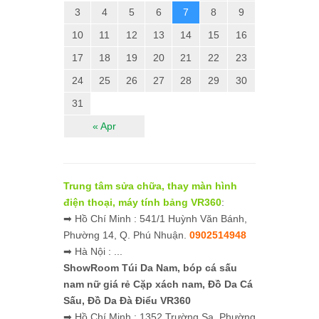
3
4
5
6
7
8
9
10
11
12
13
14
15
16
17
18
19
20
21
22
23
24
25
26
27
28
29
30
31
« Apr
Trung tâm sửa chữa, thay màn hình
điện thoại, máy tính bảng VR360
:
➡ Hồ Chí Minh : 541/1 Huỳnh Văn Bánh,
Phường 14, Q. Phú Nhuận.
0902514948
➡ Hà Nội : ...
ShowRoom Túi Da Nam,
bóp cá sấu
nam nữ giá rẻ
Cặp xách nam, Đồ Da Cá
Sấu, Đồ Da Đà Điểu VR360
➡ Hồ Chí Minh : 1352 Trường Sa, Phường