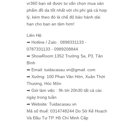
vr360 bạn sẽ được tư vấn chọn mua sản
phẩm đồ da tốt nhất với chi phí giá cả hợp
lý, kèm theo đó là chế độ bảo hành dài
hạn cho bạn an tâm hơn!
Liên Hệ:
➡ Hotline / Zalo : 0898331133 -
0787331133 - 0989208844
➡ ShowRoom:1352 Trường Sa, P3, Tân
Bình
➡ Email: tuidacasau.vn@gmail. com
➡ Xưởng: 100 Phan Văn Hớn, Xuân Thới
Thượng, Hóc Môn
➡ Giờ làm việc : 9h tới 20h30 tất cả các
ngày trong tuần
➡ Website: Tuidacasau.vn
Mã số thuế: 0314748244 Do Sở Kế Hoạch
Và Đầu Tư TP. Hồ Chí Minh Cấp