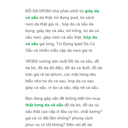
ĐỒ DA VR360 nhà phân phối túi
giày da
cá sấu
da thật, túi đựng ipad, túi xách
nam da thật giá rẻ., bóp da cá sấu da
bụng, giày tây cá sấu, túi trống, túi da cá
sấu nam, giày nam cá sấu thật,
bóp da
cá sấu
gai lưng, Túi Đựng Ipad Da Cá
Sấu và nhiều mẫu cặp da nam giá rẻ
VR360 xưởng sản xuất Đồ da cá sấu, đồ
da bò, đồ da đà điểu, đồ da cá đuối, đồ da
trăn giá rẻ tại tphcm, các mặt hàng tiêu
biểu như tui da ca sau, bop da ca sau,
giày cá sấu, ví da cá sấu, dây nịt cá sấu...
Bạn đang gặp vấn đề không biết tìm mua
thắt lưng da cá sấu
đồ da bò, đồ da cá
sấu thật cao cấp ở đâu uy tín, chất lượng?
giá cả có đắt lắm không? phong cách
phục vụ có tốt không? Đến với đồ da