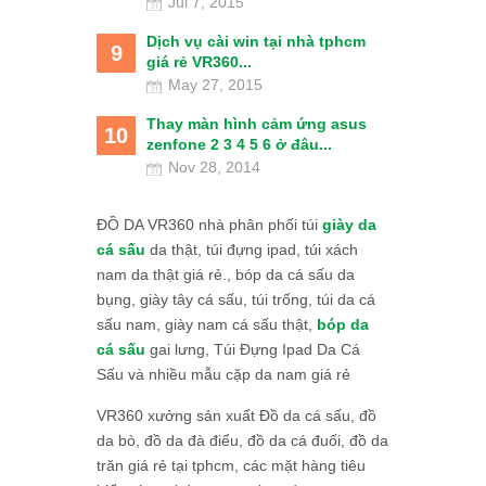
Jul 7, 2015
Dịch vụ cài win tại nhà tphcm
9
giá rẻ VR360...
May 27, 2015
Thay màn hình cảm ứng asus
10
zenfone 2 3 4 5 6 ở đâu...
Nov 28, 2014
ĐỒ DA VR360 nhà phân phối túi
giày da
cá sấu
da thật, túi đựng ipad, túi xách
nam da thật giá rẻ., bóp da cá sấu da
bụng, giày tây cá sấu, túi trống, túi da cá
sấu nam, giày nam cá sấu thật,
bóp da
cá sấu
gai lưng, Túi Đựng Ipad Da Cá
Sấu và nhiều mẫu cặp da nam giá rẻ
VR360 xưởng sản xuất Đồ da cá sấu, đồ
da bò, đồ da đà điểu, đồ da cá đuối, đồ da
trăn giá rẻ tại tphcm, các mặt hàng tiêu