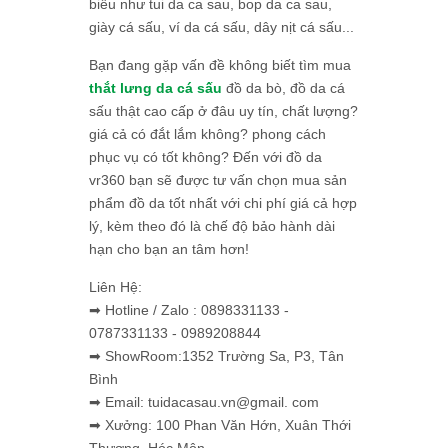
biểu như tui da ca sau, bop da ca sau,
giày cá sấu, ví da cá sấu, dây nịt cá sấu...
Bạn đang gặp vấn đề không biết tìm mua
thắt lưng da cá sấu
đồ da bò, đồ da cá
sấu thật cao cấp ở đâu uy tín, chất lượng?
giá cả có đắt lắm không? phong cách
phục vụ có tốt không? Đến với đồ da
vr360 bạn sẽ được tư vấn chọn mua sản
phẩm đồ da tốt nhất với chi phí giá cả hợp
lý, kèm theo đó là chế độ bảo hành dài
hạn cho bạn an tâm hơn!
Liên Hệ:
➡ Hotline / Zalo : 0898331133 -
0787331133 - 0989208844
➡ ShowRoom:1352 Trường Sa, P3, Tân
Bình
➡ Email: tuidacasau.vn@gmail. com
➡ Xưởng: 100 Phan Văn Hớn, Xuân Thới
Thượng, Hóc Môn