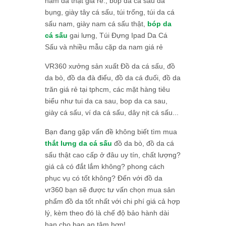
nam da thật giá rẻ., bóp da cá sấu da
bụng, giày tây cá sấu, túi trống, túi da cá
sấu nam, giày nam cá sấu thật,
bóp da
cá sấu
gai lưng, Túi Đựng Ipad Da Cá
Sấu và nhiều mẫu cặp da nam giá rẻ
VR360 xưởng sản xuất Đồ da cá sấu, đồ
da bò, đồ da đà điểu, đồ da cá đuối, đồ da
trăn giá rẻ tại tphcm, các mặt hàng tiêu
biểu như tui da ca sau, bop da ca sau,
giày cá sấu, ví da cá sấu, dây nịt cá sấu...
Bạn đang gặp vấn đề không biết tìm mua
thắt lưng da cá sấu
đồ da bò, đồ da cá
sấu thật cao cấp ở đâu uy tín, chất lượng?
giá cả có đắt lắm không? phong cách
phục vụ có tốt không? Đến với đồ da
vr360 bạn sẽ được tư vấn chọn mua sản
phẩm đồ da tốt nhất với chi phí giá cả hợp
lý, kèm theo đó là chế độ bảo hành dài
hạn cho bạn an tâm hơn!