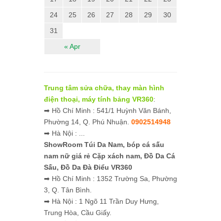
24
25
26
27
28
29
30
31
« Apr
Trung tâm sửa chữa, thay màn hình
điện thoại, máy tính bảng VR360
:
➡ Hồ Chí Minh : 541/1 Huỳnh Văn Bánh,
Phường 14, Q. Phú Nhuận.
0902514948
➡ Hà Nội : ...
ShowRoom Túi Da Nam,
bóp cá sấu
nam nữ giá rẻ
Cặp xách nam, Đồ Da Cá
Sấu, Đồ Da Đà Điểu VR360
➡ Hồ Chí Minh : 1352 Trường Sa, Phường
3, Q. Tân Bình.
➡ Hà Nội : 1 Ngõ 11 Trần Duy Hưng,
Trung Hòa, Cầu Giấy.