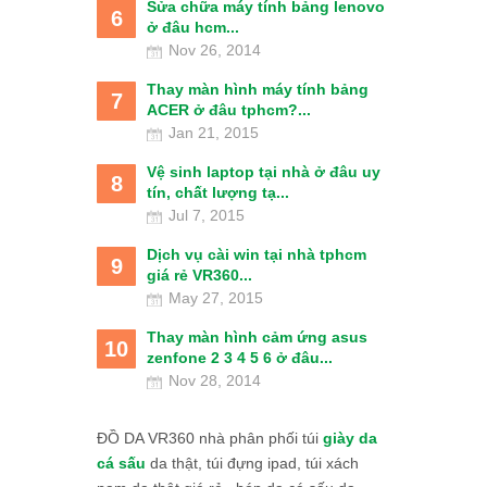
Sửa chữa máy tính bảng lenovo
6
ở đâu hcm...
Nov 26, 2014
Thay màn hình máy tính bảng
7
ACER ở đâu tphcm?...
Jan 21, 2015
Vệ sinh laptop tại nhà ở đâu uy
8
tín, chất lượng tạ...
Jul 7, 2015
Dịch vụ cài win tại nhà tphcm
9
giá rẻ VR360...
May 27, 2015
Thay màn hình cảm ứng asus
10
zenfone 2 3 4 5 6 ở đâu...
Nov 28, 2014
ĐỒ DA VR360 nhà phân phối túi
giày da
cá sấu
da thật, túi đựng ipad, túi xách