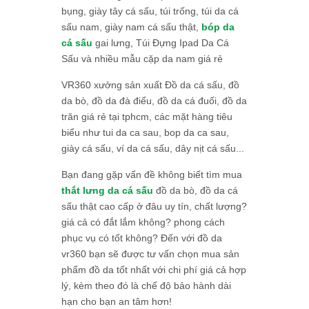
bụng, giày tây cá sấu, túi trống, túi da cá
sấu nam, giày nam cá sấu thật,
bóp da
cá sấu
gai lưng, Túi Đựng Ipad Da Cá
Sấu và nhiều mẫu cặp da nam giá rẻ
VR360 xưởng sản xuất Đồ da cá sấu, đồ
da bò, đồ da đà điểu, đồ da cá đuối, đồ da
trăn giá rẻ tại tphcm, các mặt hàng tiêu
biểu như tui da ca sau, bop da ca sau,
giày cá sấu, ví da cá sấu, dây nịt cá sấu...
Bạn đang gặp vấn đề không biết tìm mua
thắt lưng da cá sấu
đồ da bò, đồ da cá
sấu thật cao cấp ở đâu uy tín, chất lượng?
giá cả có đắt lắm không? phong cách
phục vụ có tốt không? Đến với đồ da
vr360 bạn sẽ được tư vấn chọn mua sản
phẩm đồ da tốt nhất với chi phí giá cả hợp
lý, kèm theo đó là chế độ bảo hành dài
hạn cho bạn an tâm hơn!