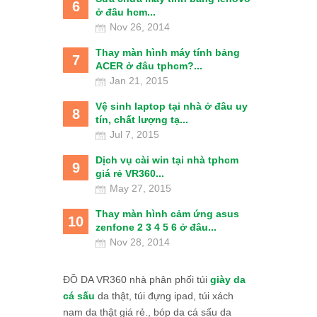
6
ở đâu hcm...
Nov 26, 2014
Thay màn hình máy tính bảng
7
ACER ở đâu tphcm?...
Jan 21, 2015
Vệ sinh laptop tại nhà ở đâu uy
8
tín, chất lượng tạ...
Jul 7, 2015
Dịch vụ cài win tại nhà tphcm
9
giá rẻ VR360...
May 27, 2015
Thay màn hình cảm ứng asus
10
zenfone 2 3 4 5 6 ở đâu...
Nov 28, 2014
ĐỒ DA VR360 nhà phân phối túi
giày da
cá sấu
da thật, túi đựng ipad, túi xách
nam da thật giá rẻ., bóp da cá sấu da