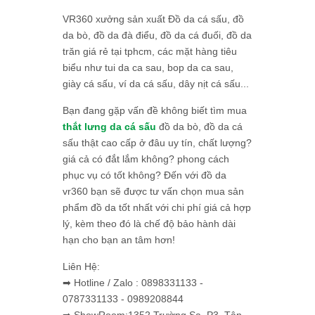
VR360 xưởng sản xuất Đồ da cá sấu, đồ
da bò, đồ da đà điểu, đồ da cá đuối, đồ da
trăn giá rẻ tại tphcm, các mặt hàng tiêu
biểu như tui da ca sau, bop da ca sau,
giày cá sấu, ví da cá sấu, dây nịt cá sấu...
Bạn đang gặp vấn đề không biết tìm mua
thắt lưng da cá sấu
đồ da bò, đồ da cá
sấu thật cao cấp ở đâu uy tín, chất lượng?
giá cả có đắt lắm không? phong cách
phục vụ có tốt không? Đến với đồ da
vr360 bạn sẽ được tư vấn chọn mua sản
phẩm đồ da tốt nhất với chi phí giá cả hợp
lý, kèm theo đó là chế độ bảo hành dài
hạn cho bạn an tâm hơn!
Liên Hệ:
➡ Hotline / Zalo : 0898331133 -
0787331133 - 0989208844