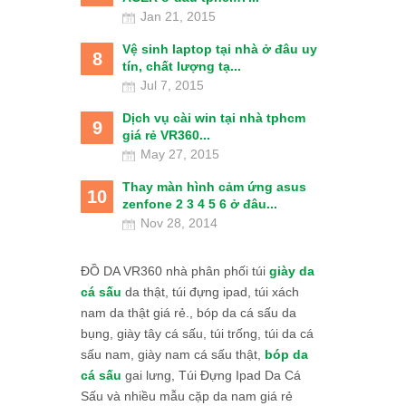
Jan 21, 2015
Vệ sinh laptop tại nhà ở đâu uy
8
tín, chất lượng tạ...
Jul 7, 2015
Dịch vụ cài win tại nhà tphcm
9
giá rẻ VR360...
May 27, 2015
Thay màn hình cảm ứng asus
10
zenfone 2 3 4 5 6 ở đâu...
Nov 28, 2014
ĐỒ DA VR360 nhà phân phối túi
giày da
cá sấu
da thật, túi đựng ipad, túi xách
nam da thật giá rẻ., bóp da cá sấu da
bụng, giày tây cá sấu, túi trống, túi da cá
sấu nam, giày nam cá sấu thật,
bóp da
cá sấu
gai lưng, Túi Đựng Ipad Da Cá
Sấu và nhiều mẫu cặp da nam giá rẻ