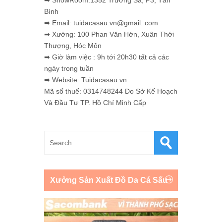
➡ ShowRoom:1352 Trường Sa, P3, Tân
Bình
➡ Email: tuidacasau.vn@gmail. com
➡ Xưởng: 100 Phan Văn Hớn, Xuân Thới
Thượng, Hóc Môn
➡ Giờ làm việc : 9h tới 20h30 tất cả các
ngày trong tuần
➡ Website: Tuidacasau.vn
Mã số thuế: 0314748244 Do Sở Kế Hoạch
Và Đầu Tư TP. Hồ Chí Minh Cấp
Xưởng Sản Xuất Đồ Da Cá Sấu