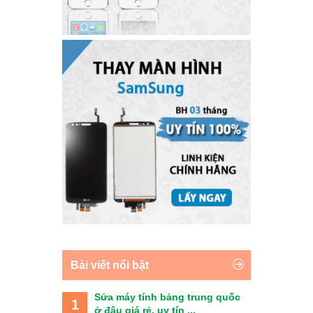
Bài viết nổi bật
Sửa máy tính bảng trung quốc
1
ở đâu giá rẻ, uy tín ...