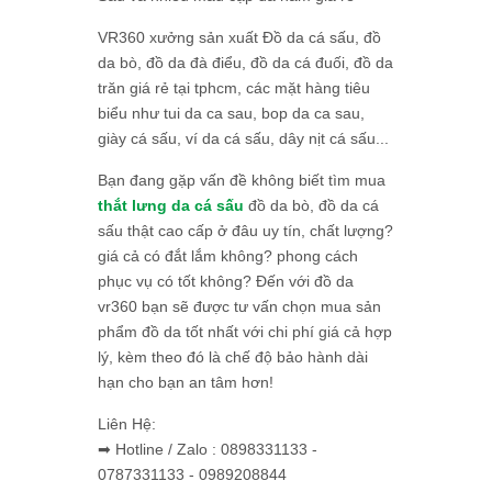
VR360 xưởng sản xuất Đồ da cá sấu, đồ
da bò, đồ da đà điểu, đồ da cá đuối, đồ da
trăn giá rẻ tại tphcm, các mặt hàng tiêu
biểu như tui da ca sau, bop da ca sau,
giày cá sấu, ví da cá sấu, dây nịt cá sấu...
Bạn đang gặp vấn đề không biết tìm mua
thắt lưng da cá sấu
đồ da bò, đồ da cá
sấu thật cao cấp ở đâu uy tín, chất lượng?
giá cả có đắt lắm không? phong cách
phục vụ có tốt không? Đến với đồ da
vr360 bạn sẽ được tư vấn chọn mua sản
phẩm đồ da tốt nhất với chi phí giá cả hợp
lý, kèm theo đó là chế độ bảo hành dài
hạn cho bạn an tâm hơn!
Liên Hệ:
➡ Hotline / Zalo : 0898331133 -
0787331133 - 0989208844