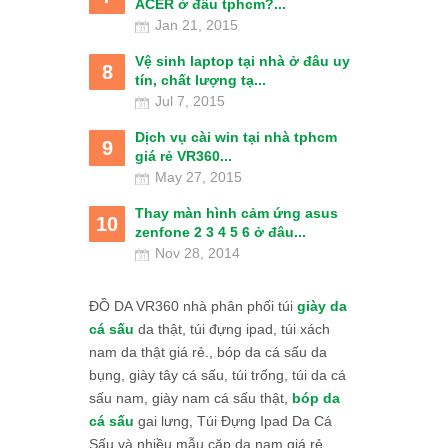
ACER ở đâu tphcm?...
Jan 21, 2015
Vệ sinh laptop tại nhà ở đâu uy
8
tín, chất lượng tạ...
Jul 7, 2015
Dịch vụ cài win tại nhà tphcm
9
giá rẻ VR360...
May 27, 2015
Thay màn hình cảm ứng asus
10
zenfone 2 3 4 5 6 ở đâu...
Nov 28, 2014
ĐỒ DA VR360 nhà phân phối túi
giày da
cá sấu
da thật, túi đựng ipad, túi xách
nam da thật giá rẻ., bóp da cá sấu da
bụng, giày tây cá sấu, túi trống, túi da cá
sấu nam, giày nam cá sấu thật,
bóp da
cá sấu
gai lưng, Túi Đựng Ipad Da Cá
Sấu và nhiều mẫu cặp da nam giá rẻ