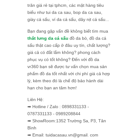
trăn giá rẻ tại tphcm, các mặt hàng tiêu
biểu như tui da ca sau, bop da ca sau,
giày cá sấu, ví da cá sấu, dây nịt cá sấu...
Bạn đang gặp vấn đề không biết tìm mua
thắt lưng da cá sấu
đồ da bò, đồ da cá
sấu thật cao cấp ở đâu uy tín, chất lượng?
giá cả có đắt lắm không? phong cách
phục vụ có tốt không? Đến với đồ da
vr360 bạn sẽ được tư vấn chọn mua sản
phẩm đồ da tốt nhất với chi phí giá cả hợp
lý, kèm theo đó là chế độ bảo hành dài
hạn cho bạn an tâm hơn!
Liên Hệ:
➡ Hotline / Zalo : 0898331133 -
0787331133 - 0989208844
➡ ShowRoom:1352 Trường Sa, P3, Tân
Bình
➡ Email: tuidacasau.vn@gmail. com