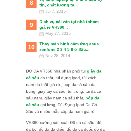
8
tín, chất lượng tạ...
Jul 7, 2015
Dịch vụ cài win tại nhà tphcm
9
giá rẻ VR360...
May 27, 2015
Thay màn hình cảm ứng asus
10
zenfone 2 3 4 5 6 ở đâu...
Nov 28, 2014
ĐỒ DA VR360 nhà phân phối túi
giày da
cá sấu
da thật, túi đựng ipad, túi xách
nam da thật giá rẻ., bóp da cá sấu da
bụng, giày tây cá sấu, túi trống, túi da cá
sấu nam, giày nam cá sấu thật,
bóp da
cá sấu
gai lưng, Túi Đựng Ipad Da Cá
Sấu và nhiều mẫu cặp da nam giá rẻ
VR360 xưởng sản xuất Đồ da cá sấu, đồ
da bò, đồ da đà điểu, đồ da cá đuối, đồ da