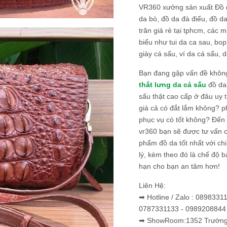
VR360 xưởng sản xuất Đồ 
da bò, đồ da đà điểu, đồ da
trăn giá rẻ tại tphcm, các m
biểu như tui da ca sau, bop
giày cá sấu, ví da cá sấu, d
Bạn đang gặp vấn đề khôn
thắt lưng da cá sấu
đồ da 
sấu thật cao cấp ở đâu uy 
giá cả có đắt lắm không? 
phục vụ có tốt không? Đến v
vr360 bạn sẽ được tư vấn 
phẩm đồ da tốt nhất với c
lý, kèm theo đó là chế độ 
hạn cho bạn an tâm hơn!
Liên Hệ:
➡ Hotline / Zalo : 0898331
0787331133 - 0989208844
➡ ShowRoom:1352 Trường 