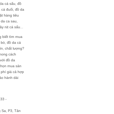
da cá sấu, đồ
 cá đuối, đồ da
ặt hàng tiêu
 da ca sau,
ây nịt cá sấu...
g biết tìm mua
bò, đồ da cá
tín, chất lượng?
phong cách
ới đồ da
chọn mua sản
hi phí giá cả hợp
bảo hành dài
133 -
Sa, P3, Tân