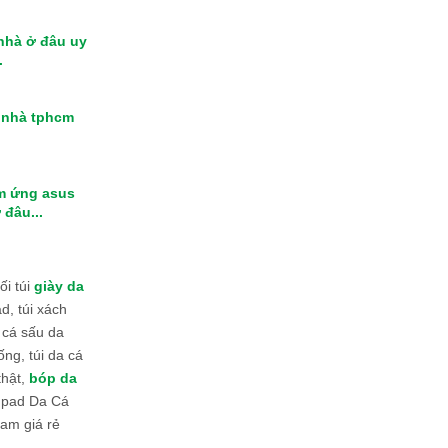
 nhà ở đâu uy
.
i nhà tphcm
m ứng asus
 đâu...
i túi
giày da
d, túi xách
 cá sấu da
ống, túi da cá
thật,
bóp da
 Ipad Da Cá
am giá rẻ