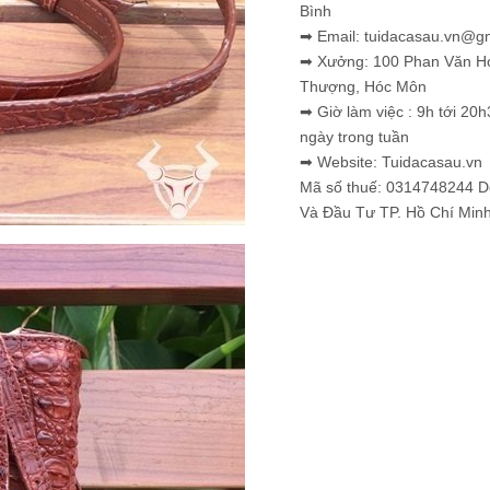
Bình
➡ Email: tuidacasau.vn@g
➡ Xưởng: 100 Phan Văn H
Thượng, Hóc Môn
➡ Giờ làm việc : 9h tới 20h
ngày trong tuần
➡ Website: Tuidacasau.vn
Mã số thuế: 0314748244 
Và Đầu Tư TP. Hồ Chí Min