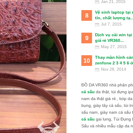
Jan 21, 2015
Vệ sinh laptop tại
8
tín, chất lượng tạ..
Jul 7, 2015
Dịch vụ cài win tạ
9
giá rẻ VR360...
May 27, 2015
Thay màn hình cả
10
zenfone 2 3 4 5 6 ở
Nov 28, 2014
ĐỒ DA VR360 nhà phân phố
cá sấu
da thật, túi đựng ipa
nam da thật giá rẻ., bóp da
bụng, giày tây cá sấu, túi tr
sấu nam, giày nam cá sấu 
cá sấu
gai lưng, Túi Đựng
Sấu và nhiều mẫu cặp da n