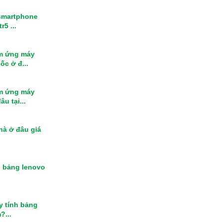
smartphone
r5 ...
m ứng máy
ốc ở đ...
m ứng máy
u tại...
nhà ở đâu giá
h bảng lenovo
y tính bảng
?...