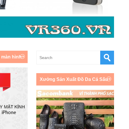
y màn hình
Xưởng Sản Xuất Đồ Da Cá Sấu