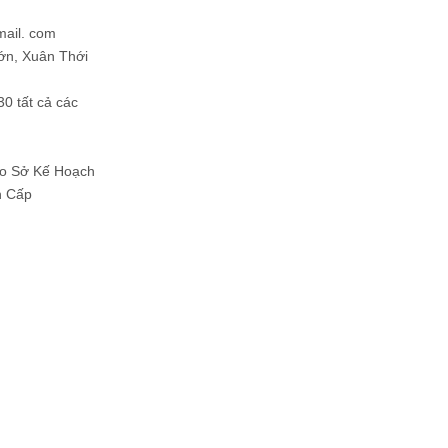
mail. com
ớn, Xuân Thới
30 tất cả các
Do Sở Kế Hoạch
h Cấp