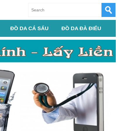
ĐỒ DA CÁ SẤU
ĐỒ DA ĐÀ ĐIỂU