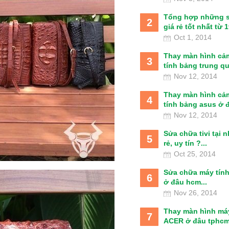
Tổng hợp những 
2
giá rẻ tốt nhất từ 1t
Oct 1, 2014
Thay màn hình cả
3
tính bảng trung qu
Nov 12, 2014
Thay màn hình cả
4
tính bảng asus ở đâ
Nov 12, 2014
Sửa chữa tivi tại 
5
rẻ, uy tín ?...
Oct 25, 2014
Sửa chữa máy tín
6
ở đâu hcm...
Nov 26, 2014
Thay màn hình má
7
ACER ở đâu tphcm