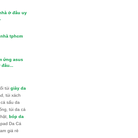
 nhà ở đâu uy
.
i nhà tphcm
m ứng asus
 đâu...
i túi
giày da
d, túi xách
 cá sấu da
ống, túi da cá
thật,
bóp da
 Ipad Da Cá
am giá rẻ