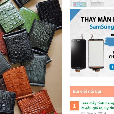
Bài viết nổi bật
Sửa máy tính bảng
1
ở đâu giá rẻ, uy tín 
Nov 5, 2014