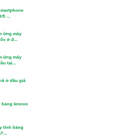
smartphone
r5 ...
m ứng máy
ốc ở đ...
m ứng máy
u tại...
nhà ở đâu giá
h bảng lenovo
y tính bảng
?...