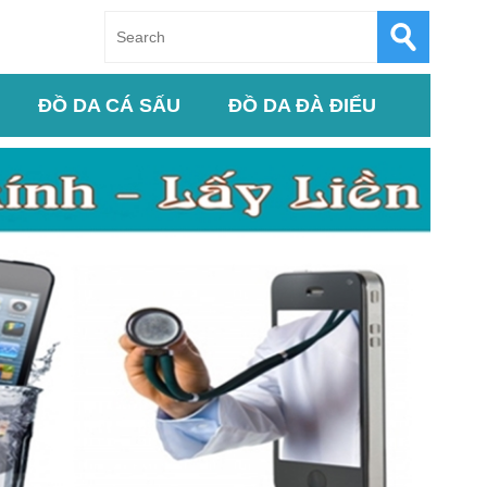
ĐỒ DA CÁ SẤU
ĐỒ DA ĐÀ ĐIỂU