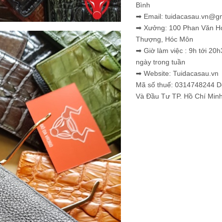
Bình
➡ Email: tuidacasau.vn@g
➡ Xưởng: 100 Phan Văn H
Thượng, Hóc Môn
➡ Giờ làm việc : 9h tới 20h
ngày trong tuần
➡ Website: Tuidacasau.vn
Mã số thuế: 0314748244 
Và Đầu Tư TP. Hồ Chí Min