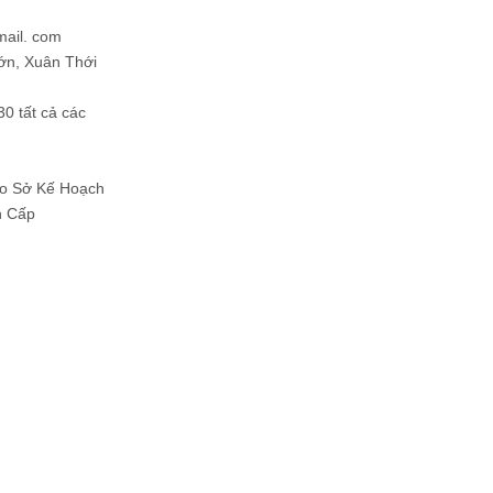
mail. com
ớn, Xuân Thới
30 tất cả các
Do Sở Kế Hoạch
h Cấp