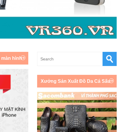
y màn hình
Xưởng Sản Xuất Đồ Da Cá Sấu