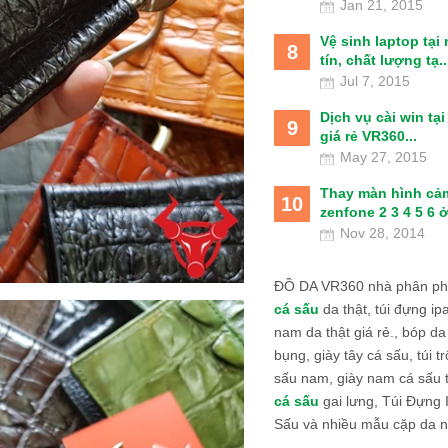
Jan 21, 2015
Vệ sinh laptop tại
8
tín, chất lượng tạ..
Jul 7, 2015
Dịch vụ cài win tạ
9
giá rẻ VR360...
May 27, 2015
Thay màn hình cả
10
zenfone 2 3 4 5 6 ở
Nov 28, 2014
ĐỒ DA VR360 nhà phân phố
cá sấu
da thật, túi đựng ipa
nam da thật giá rẻ., bóp da
bụng, giày tây cá sấu, túi tr
sấu nam, giày nam cá sấu 
cá sấu
gai lưng, Túi Đựng
Sấu và nhiều mẫu cặp da n