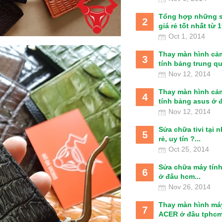
Tổng hợp những 
2
giá rẻ tốt nhất từ 1t
Oct 1, 2014
Thay màn hình cả
3
tính bảng trung qu
Nov 12, 2014
Thay màn hình cả
4
tính bảng asus ở đâ
Nov 12, 2014
Sửa chữa tivi tại 
5
rẻ, uy tín ?...
Oct 25, 2014
Sửa chữa máy tín
6
ở đâu hcm...
Nov 26, 2014
Thay màn hình má
7
ACER ở đâu tphcm