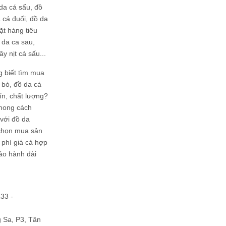
da cá sấu, đồ
 cá đuối, đồ da
ặt hàng tiêu
 da ca sau,
ây nịt cá sấu...
g biết tìm mua
bò, đồ da cá
tín, chất lượng?
phong cách
ới đồ da
chọn mua sản
hi phí giá cả hợp
bảo hành dài
133 -
Sa, P3, Tân