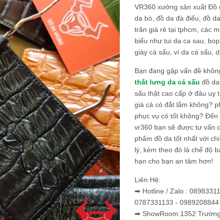
VR360 xưởng sản xuất Đồ 
da bò, đồ da đà điểu, đồ da
trăn giá rẻ tại tphcm, các m
biểu như tui da ca sau, bop
giày cá sấu, ví da cá sấu, d
Bạn đang gặp vấn đề khôn
thắt lưng da cá sấu
đồ da 
sấu thật cao cấp ở đâu uy 
giá cả có đắt lắm không? 
phục vụ có tốt không? Đến v
vr360 bạn sẽ được tư vấn 
phẩm đồ da tốt nhất với c
lý, kèm theo đó là chế độ 
hạn cho bạn an tâm hơn!
Liên Hệ:
➡ Hotline / Zalo : 0898331
0787331133 - 0989208844
➡ ShowRoom:1352 Trường 