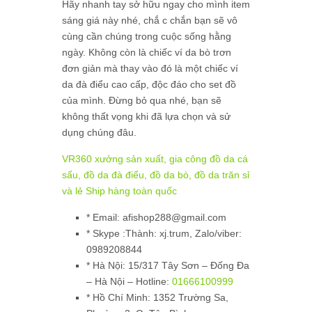
Hãy nhanh tay sở hữu ngay cho mình item
sáng giá này nhé, chắ c chắn bạn sẽ vô
cùng cần chúng trong cuộc sống hằng
ngày. Không còn là chiếc ví da bò trơn
đơn giản mà thay vào đó là một chiếc ví
da đà điểu cao cấp, độc đáo cho set đồ
của mình. Đừng bỏ qua nhé, bạn sẽ
không thất vọng khi đã lựa chọn và sử
dụng chúng đâu.
VR360 xưởng sản xuất, gia công đồ da cá
sấu, đồ da đà điểu, đồ da bò, đồ da trăn sỉ
và lẻ Ship hàng toàn quốc
* Email: afishop288@gmail.com
* Skype :Thành: xj.trum, Zalo/viber:
0989208844
*
Hà Nội:
15/317 Tây Sơn – Đống Đa
– Hà Nội – Hotline:
01666100999
*
Hồ Chí Minh:
1352 Trường Sa,