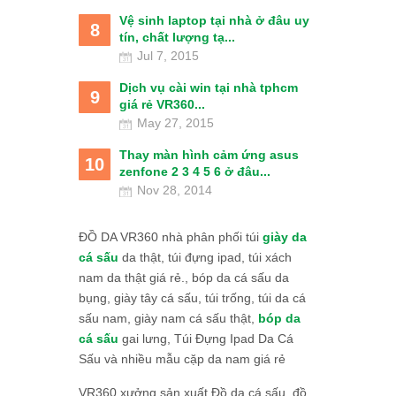
Vệ sinh laptop tại nhà ở đâu uy
8
tín, chất lượng tạ...
Jul 7, 2015
Dịch vụ cài win tại nhà tphcm
9
giá rẻ VR360...
May 27, 2015
Thay màn hình cảm ứng asus
10
zenfone 2 3 4 5 6 ở đâu...
Nov 28, 2014
ĐỒ DA VR360 nhà phân phối túi
giày da
cá sấu
da thật, túi đựng ipad, túi xách
nam da thật giá rẻ., bóp da cá sấu da
bụng, giày tây cá sấu, túi trống, túi da cá
sấu nam, giày nam cá sấu thật,
bóp da
cá sấu
gai lưng, Túi Đựng Ipad Da Cá
Sấu và nhiều mẫu cặp da nam giá rẻ
VR360 xưởng sản xuất Đồ da cá sấu, đồ