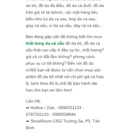
da bò, đồ da đà điểu, đồ da cá đuối, đồ da
trăn giá rẻ tại tphcm, các mặt hàng tiêu
biểu như tui da ca sau, bop da ca sau,
giày cá sấu, ví da cá sấu, dây nịt cá sấu...
Bạn đang gặp vấn đề không biết tìm mua
thắt lưng da cá sấu
đồ da bò, đồ da cá
sấu thật cao cấp ở đâu uy tín, chất lượng?
giá cả có đắt lắm không? phong cách
phục vụ có tốt không? Đến với đồ da
vr360 bạn sẽ được tư vấn chọn mua sản
phẩm đồ da tốt nhất với chi phí giá cả hợp
lý, kèm theo đó là chế độ bảo hành dài
hạn cho bạn an tâm hơn!
Liên Hệ:
➡ Hotline / Zalo : 0898331133 -
0787331133 - 0989208844
➡ ShowRoom:1352 Trường Sa, P3, Tân
Bình