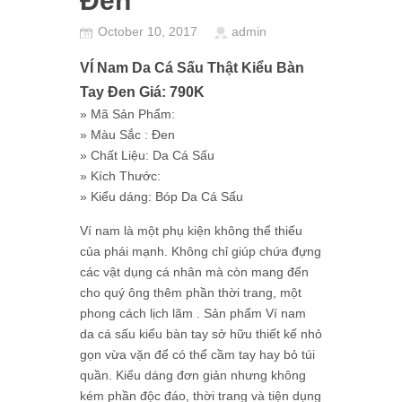
Đen
October 10, 2017
admin
VÍ Nam Da Cá Sấu Thật Kiểu Bàn
Tay Đen Giá: 790K
» Mã Sản Phẩm:
» Màu Sắc : Đen
» Chất Liệu: Da Cá Sấu
» Kích Thước:
» Kiểu dáng:
Bóp Da Cá Sấu
Ví nam là một phụ kiện không thể thiếu
của phái mạnh. Không chỉ giúp chứa đựng
các vật dụng cá nhân mà còn mang đến
cho quý ông thêm phần thời trang, một
phong cách lịch lãm . Sản phẩm Ví nam
da cá sấu kiểu bàn tay sở hữu thiết kế nhỏ
gọn vừa vặn để có thể cầm tay hay bỏ túi
quần. Kiểu dáng đơn giản nhưng không
kém phần độc đáo, thời trang và tiện dụng