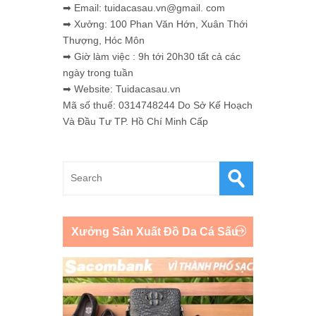
➡ Email: tuidacasau.vn@gmail. com
➡ Xưởng: 100 Phan Văn Hớn, Xuân Thới
Thượng, Hóc Môn
➡ Giờ làm việc : 9h tới 20h30 tất cả các
ngày trong tuần
➡ Website: Tuidacasau.vn
Mã số thuế: 0314748244 Do Sở Kế Hoạch
Và Đầu Tư TP. Hồ Chí Minh Cấp
Xưởng Sản Xuất Đồ Da Cá Sấu