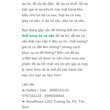
da bò, đồ da đà điểu, đồ da cá đuối, đồ da
trăn giá rẻ tại tphcm, các mặt hàng tiêu
biểu như tui da ca sau, bop da ca sau,
giày cá sấu, ví da cá sấu, dây nịt cá sấu...
Bạn đang gặp vấn đề không biết tìm mua
thắt lưng da cá sấu
đồ da bò, đồ da cá
sấu thật cao cấp ở đâu uy tín, chất lượng?
giá cả có đắt lắm không? phong cách
phục vụ có tốt không? Đến với đồ da
vr360 bạn sẽ được tư vấn chọn mua sản
phẩm đồ da tốt nhất với chi phí giá cả hợp
lý, kèm theo đó là chế độ bảo hành dài
hạn cho bạn an tâm hơn!
Liên Hệ:
➡ Hotline / Zalo : 0898331133 -
0787331133 - 0989208844
➡ ShowRoom:1352 Trường Sa, P3, Tân
Bình