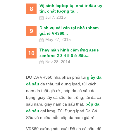
Vệ sinh laptop tại nhà ở đâu uy
8
tín, chất lượng tạ...
Jul 7, 2015
Dịch vụ cài win tại nhà tphcm
9
giá rẻ VR360...
May 27, 2015
Thay màn hình cảm ứng asus
10
zenfone 2 3 4 5 6 ở đâu...
Nov 28, 2014
ĐỒ DA VR360 nhà phân phối túi
giày da
cá sấu
da thật, túi đựng ipad, túi xách
nam da thật giá rẻ., bóp da cá sấu da
bụng, giày tây cá sấu, túi trống, túi da cá
sấu nam, giày nam cá sấu thật,
bóp da
cá sấu
gai lưng, Túi Đựng Ipad Da Cá
Sấu và nhiều mẫu cặp da nam giá rẻ
VR360 xưởng sản xuất Đồ da cá sấu, đồ