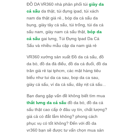
ĐỒ DA VR360 nhà phân phối túi
giày da
cá sấu
da thật, túi đựng ipad, túi xách
nam da thật giá rẻ., bóp da cá sấu da
bụng, giày tây cá sấu, túi trống, túi da cá
sấu nam, giày nam cá sấu thật,
bóp da
cá sấu
gai lưng, Túi Đựng Ipad Da Cá
Sấu và nhiều mẫu cặp da nam giá rẻ
VR360 xưởng sản xuất Đồ da cá sấu, đồ
da bò, đồ da đà điểu, đồ da cá đuối, đồ da
trăn giá rẻ tại tphcm, các mặt hàng tiêu
biểu như tui da ca sau, bop da ca sau,
giày cá sấu, ví da cá sấu, dây nịt cá sấu...
Bạn đang gặp vấn đề không biết tìm mua
thắt lưng da cá sấu
đồ da bò, đồ da cá
sấu thật cao cấp ở đâu uy tín, chất lượng?
giá cả có đắt lắm không? phong cách
phục vụ có tốt không? Đến với đồ da
vr360 bạn sẽ được tư vấn chọn mua sản