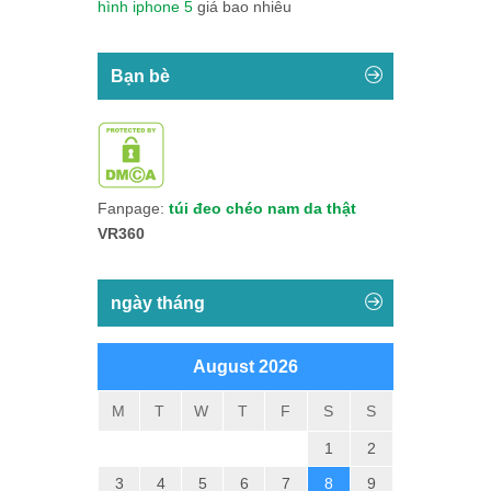
hình iphone 5
giá bao nhiêu
Bạn bè
Fanpage:
túi đeo chéo nam da thật
VR360
ngày tháng
August 2026
M
T
W
T
F
S
S
1
2
3
4
5
6
7
8
9