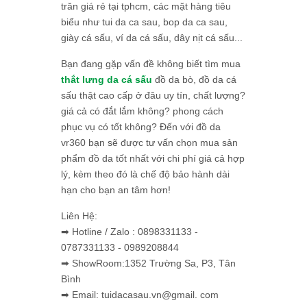
trăn giá rẻ tại tphcm, các mặt hàng tiêu
biểu như tui da ca sau, bop da ca sau,
giày cá sấu, ví da cá sấu, dây nịt cá sấu...
Bạn đang gặp vấn đề không biết tìm mua
thắt lưng da cá sấu
đồ da bò, đồ da cá
sấu thật cao cấp ở đâu uy tín, chất lượng?
giá cả có đắt lắm không? phong cách
phục vụ có tốt không? Đến với đồ da
vr360 bạn sẽ được tư vấn chọn mua sản
phẩm đồ da tốt nhất với chi phí giá cả hợp
lý, kèm theo đó là chế độ bảo hành dài
hạn cho bạn an tâm hơn!
Liên Hệ:
➡ Hotline / Zalo : 0898331133 -
0787331133 - 0989208844
➡ ShowRoom:1352 Trường Sa, P3, Tân
Bình
➡ Email: tuidacasau.vn@gmail. com