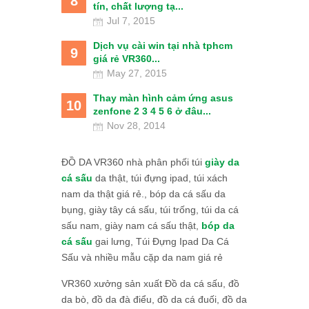
8
tín, chất lượng tạ...
Jul 7, 2015
Dịch vụ cài win tại nhà tphcm
9
giá rẻ VR360...
May 27, 2015
Thay màn hình cảm ứng asus
10
zenfone 2 3 4 5 6 ở đâu...
Nov 28, 2014
ĐỒ DA VR360 nhà phân phối túi
giày da
cá sấu
da thật, túi đựng ipad, túi xách
nam da thật giá rẻ., bóp da cá sấu da
bụng, giày tây cá sấu, túi trống, túi da cá
sấu nam, giày nam cá sấu thật,
bóp da
cá sấu
gai lưng, Túi Đựng Ipad Da Cá
Sấu và nhiều mẫu cặp da nam giá rẻ
VR360 xưởng sản xuất Đồ da cá sấu, đồ
da bò, đồ da đà điểu, đồ da cá đuối, đồ da