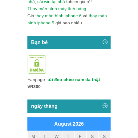
nhà
,
cài win tại nhà
tphcm giá rẻ!
Thay màn hình máy tính bảng
Giá
thay màn hình iphone 6
và
thay màn
hình iphone 5
giá bao nhiêu
Bạn bè
Fanpage:
túi đeo chéo nam da thật
VR360
ngày tháng
August 2026
M
T
W
T
F
S
S