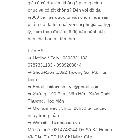
giá cả có đắt lắm không? phong cách
phục vụ có tốt không? Đến với đồ da
vr360 bạn sẽ được tư vấn chọn mua sản
phẩm đồ da tốt nhất với chi phí giá cả hợp
lý, kèm theo đó là chế độ bảo hành dài
hạn cho bạn an tâm hơn!
Liên Hệ:
➡ Hotline / Zalo : 0898331133 -
0787331133 - 0989208844
➡ ShowRoom:1352 Trường Sa, P3, Tân
Bình
➡ Email: tuidacasau.vn@gmail. com
➡ Xưởng: 100 Phan Văn Hớn, Xuân Thới
Thượng, Hóc Môn
➡ Giờ làm việc : 9h tới 20h30 tất cả các
ngày trong tuần
➡ Website: Tuidacasau.vn
Mã số thuế: 0314748244 Do Sở Kế Hoạch
Và Đầu Tư TP. Hồ Chí Minh Cấp