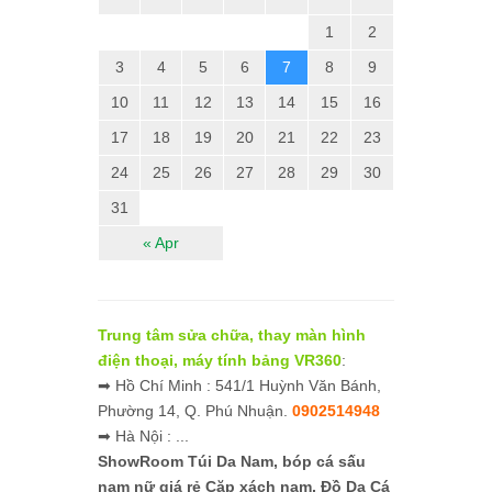
1
2
3
4
5
6
7
8
9
10
11
12
13
14
15
16
17
18
19
20
21
22
23
24
25
26
27
28
29
30
31
« Apr
Trung tâm sửa chữa, thay màn hình
điện thoại, máy tính bảng VR360
:
➡ Hồ Chí Minh : 541/1 Huỳnh Văn Bánh,
Phường 14, Q. Phú Nhuận.
0902514948
➡ Hà Nội : ...
ShowRoom Túi Da Nam,
bóp cá sấu
nam nữ giá rẻ
Cặp xách nam, Đồ Da Cá