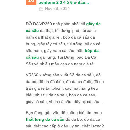
10
zenfone 2 3 4 5 6 ở đâu...
Nov 28, 2014
ĐỒ DA VR360 nhà phân phối túi
giày da
cá sấu
da thật, túi đựng ipad, túi xách
nam da thật giá rẻ., bóp da cá sấu da
bụng, giày tây cá sấu, túi trống, túi da cá
sấu nam, giày nam cá sấu thật,
bóp da
cá sấu
gai lưng, Túi Đựng Ipad Da Cá
Sấu và nhiều mẫu cặp da nam giá rẻ
VR360 xưởng sản xuất Đồ da cá sấu, đồ
da bò, đồ da đà điểu, đồ da cá đuối, đồ da
trăn giá rẻ tại tphcm, các mặt hàng tiêu
biểu như tui da ca sau, bop da ca sau,
giày cá sấu, ví da cá sấu, dây nịt cá sấu...
Bạn đang gặp vấn đề không biết tìm mua
thắt lưng da cá sấu
đồ da bò, đồ da cá
sấu thật cao cấp ở đâu uy tín, chất lượng?