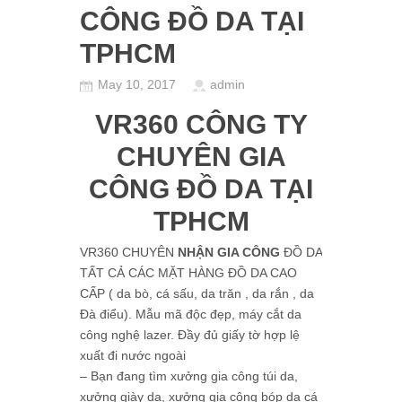
CÔNG ĐỒ DA TẠI
TPHCM
May 10, 2017
admin
VR360 CÔNG TY
CHUYÊN GIA
CÔNG ĐỒ DA TẠI
TPHCM
VR360 CHUYÊN
NHẬN GIA CÔNG
ĐỒ DA
TẤT CẢ CÁC MẶT HÀNG ĐỒ DA CAO
CẤP ( da bò, cá sấu, da trăn , da rắn , da
Đà điểu). Mẫu mã độc đẹp, máy cắt da
công nghệ lazer. Đầy đủ giấy tờ hợp lệ
xuất đi nước ngoài
– Bạn đang tìm xưởng gia công túi da,
xưởng giày da, xưởng gia công bóp da cá