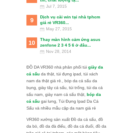
tín, chất lượng tạ...
Jul 7, 2015
Dịch vụ cài win tại nhà tphcm
9
giá rẻ VR360...
May 27, 2015
Thay màn hình cảm ứng asus
10
zenfone 2 3 4 5 6 ở đâu...
Nov 28, 2014
ĐỒ DA VR360 nhà phân phối túi
giày da
cá sấu
da thật, túi đựng ipad, túi xách
nam da thật giá rẻ., bóp da cá sấu da
bụng, giày tây cá sấu, túi trống, túi da cá
sấu nam, giày nam cá sấu thật,
bóp da
cá sấu
gai lưng, Túi Đựng Ipad Da Cá
Sấu và nhiều mẫu cặp da nam giá rẻ
VR360 xưởng sản xuất Đồ da cá sấu, đồ
da bò, đồ da đà điểu, đồ da cá đuối, đồ da