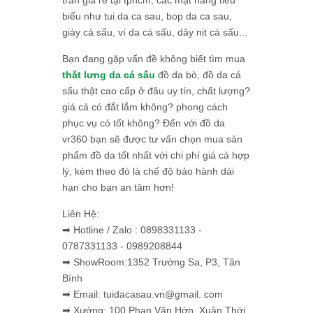
trăn giá rẻ tại tphcm, các mặt hàng tiêu
biểu như tui da ca sau, bop da ca sau,
giày cá sấu, ví da cá sấu, dây nịt cá sấu...
Bạn đang gặp vấn đề không biết tìm mua
thắt lưng da cá sấu
đồ da bò, đồ da cá
sấu thật cao cấp ở đâu uy tín, chất lượng?
giá cả có đắt lắm không? phong cách
phục vụ có tốt không? Đến với đồ da
vr360 bạn sẽ được tư vấn chọn mua sản
phẩm đồ da tốt nhất với chi phí giá cả hợp
lý, kèm theo đó là chế độ bảo hành dài
hạn cho bạn an tâm hơn!
Liên Hệ:
➡ Hotline / Zalo : 0898331133 -
0787331133 - 0989208844
➡ ShowRoom:1352 Trường Sa, P3, Tân
Bình
➡ Email: tuidacasau.vn@gmail. com
➡ Xưởng: 100 Phan Văn Hớn, Xuân Thới