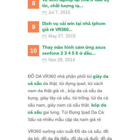
8
tín, chất lượng tạ...
Jul 7, 2015
Dịch vụ cài win tại nhà tphcm
9
giá rẻ VR360...
May 27, 2015
Thay màn hình cảm ứng asus
10
zenfone 2 3 4 5 6 ở đâu...
Nov 28, 2014
ĐỒ DA VR360 nhà phân phối túi
giày da
cá sấu
da thật, túi đựng ipad, túi xách
nam da thật giá rẻ., bóp da cá sấu da
bụng, giày tây cá sấu, túi trống, túi da cá
sấu nam, giày nam cá sấu thật,
bóp da
cá sấu
gai lưng, Túi Đựng Ipad Da Cá
Sấu và nhiều mẫu cặp da nam giá rẻ
VR360 xưởng sản xuất Đồ da cá sấu, đồ
da bò, đồ da đà điểu, đồ da cá đuối, đồ da