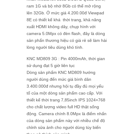
ram 1G và bộ nhớ 8Gb có thể mở rộng
lên 32Gb. Ở mức giá 4.200.00đ Viewpad
8E có thiết kế khá thời trang, khả năng
xuất HDMI không dây, chụp hình với
camera 5.0Mpx có đèn flash, đây là dòng
sản phẩn thương hiệu có giá rẻ sẽ làm hài
lòng người tiêu dùng khó tính.
KNC MD809 3G : Pin 4000mAh, thời gian
sử dụng đạt 5 giờ liên tục
Dòng sản phẩm KNC MD809 hướng
người dùng đến mức giá bình dân
3.400.000đ nhưng hội tụ đầy đủ mọi yếu
tố của một dòng sản phẩm cao cấp. Với
thiết kế thời trang 7,85inch IPS 1024×768
cho chất lượng video full HD thật sống
động. Camera chính 8.0Mpx là điểm nhấn
của dòng sản phẩm này với nhiều chế độ
chỉnh sửa ảnh cho người dùng tùy biến