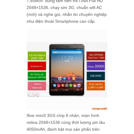
7,85inch dùng tấm nền RETINA Full HD
2048×1536, chạy sim 3G, chuẩn wifi AC
(mới) và nghe gọi, nhắn tin chuyên nghiệp
như điện thoái Smartphone cao cấp.
Ifive mini3 3GS chíp 8 nhân, màn hình
retina 2048×1536 cùng thời lượng pin lâu
4050mAh, đánh bật mọi sản phẩn trên