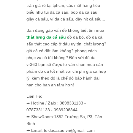
trăn giá rẻ tại tphcm, các mặt hàng tiêu
biểu như tui da ca sau, bop da ca sau,
giày cá sấu, ví da cá sấu, dây nịt cá sấu...
Bạn đang gặp vấn đề không biết tìm mua
thắt lưng da cá sấu
đồ da bò, đồ da cá
sấu thật cao cấp ở đâu uy tín, chất lượng?
giá cả có đắt lắm không? phong cách
phục vụ có tốt không? Đến với đồ da
vr360 bạn sẽ được tư vấn chọn mua sản
phẩm đồ da tốt nhất với chi phí giá cả hợp
lý, kèm theo đó là chế độ bảo hành dài
hạn cho bạn an tâm hơn!
Liên Hệ:
➡ Hotline / Zalo : 0898331133 -
0787331133 - 0989208844
➡ ShowRoom:1352 Trường Sa, P3, Tân
Bình
➡ Email: tuidacasau.vn@gmail. com