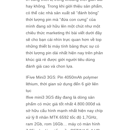
hay không. Trong khi giới thiệu sản phẩm,
có thể các nhà sản xuất sẽ “đánh bóng”
thời lượng pin mà “đứa con cưng” của
mình đang sở hữu lên một chút như một
chiêu thức marketing thì bài viết dưới đây
sẽ cho bạn cái nhìn trực quan hơn về top
những thiết bị máy tính bảng thực sự có
thời lượng pin dài nhất hiện nay trên phân
khúc giá rẻ được giới người tiêu dùng
đánh giá cao và chon lựa.
IFive Mini3 3GS: Pin 4050mAh polymer
lithium, thời gian sử dụng đến 6 giờ liên
tục
Ifive mini3 3GS đây đang là dòng sản
phẩm có mức giá tốt nhất 4.800.000đ và
sở hữu cấu hình mạnh nhất hiện nay chíp
xử lý 8 nhân MTK 6592 tốc độ 1,7GHz,
ram 2Gb, rom 16Gb… máy có màn hình