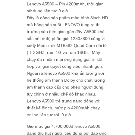
Lenovo A5500 – Pin 4200mAh, thời gian
sử dụng liên tục 9 giờ
Đây là dòng sản phẩm màn hình 8inch HD
mà hãng sản xuất LENOVO tung ra thị
trường vào thời gian gần đây. A5500 khá
sắc nét ở độ phân giải 1280×800 cùng vi
xử lý MediaTek MT6582 Quad Core (lõi tứ
) 1.3GHZ, ram 1G và rom 16Gb…Máy
chạy đa nhiệm mọi ứng dụng giải trí kết
hợp với giải quyết công việc nhanh gọn.
Ngoài ra lenovo A5500 khá ấn tượng với
hệ thống âm thanh Dolby cho chất lượng
âm thanh cao cấp cho phép người dùng
tùy chỉnh ở nhiều chế độ khác nhau.
Lenovo A5500 trẻ trung năng động với
thiết kế 8inch, mức pin 4200mAh chạy
online liên tục tới 9 giờ
Giữ mức giá 4.700.000đ lenovo A5500
đang thu hút người tiêu dùng bởi đáp ứng