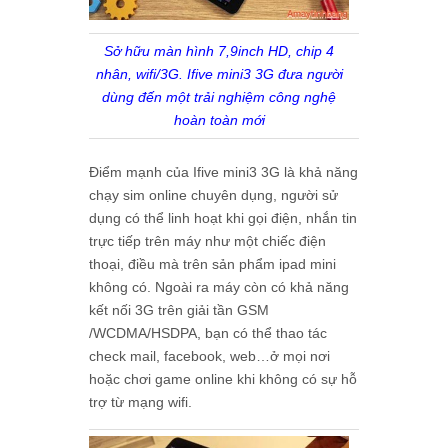
Sở hữu màn hình 7,9inch HD, chip 4
nhân, wifi/3G. Ifive mini3 3G đưa người
dùng đến một trải nghiệm công nghệ
hoàn toàn mới
Điểm mạnh của Ifive mini3 3G là khả năng
chạy sim online chuyên dụng, người sử
dụng có thể linh hoạt khi gọi điện, nhắn tin
trực tiếp trên máy như một chiếc điện
thoại, điều mà trên sản phẩm ipad mini
không có. Ngoài ra máy còn có khả năng
kết nối 3G trên giải tần GSM
/WCDMA/HSDPA, bạn có thể thao tác
check mail, facebook, web…ở mọi nơi
hoặc chơi game online khi không có sự hỗ
trợ từ mạng wifi.