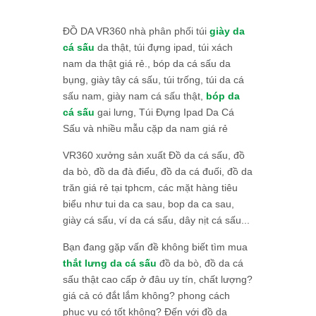
ĐỒ DA VR360 nhà phân phối túi
giày da
cá sấu
da thật, túi đựng ipad, túi xách
nam da thật giá rẻ., bóp da cá sấu da
bụng, giày tây cá sấu, túi trống, túi da cá
sấu nam, giày nam cá sấu thật,
bóp da
cá sấu
gai lưng, Túi Đựng Ipad Da Cá
Sấu và nhiều mẫu cặp da nam giá rẻ
VR360 xưởng sản xuất Đồ da cá sấu, đồ
da bò, đồ da đà điểu, đồ da cá đuối, đồ da
trăn giá rẻ tại tphcm, các mặt hàng tiêu
biểu như tui da ca sau, bop da ca sau,
giày cá sấu, ví da cá sấu, dây nịt cá sấu...
Bạn đang gặp vấn đề không biết tìm mua
thắt lưng da cá sấu
đồ da bò, đồ da cá
sấu thật cao cấp ở đâu uy tín, chất lượng?
giá cả có đắt lắm không? phong cách
phục vụ có tốt không? Đến với đồ da