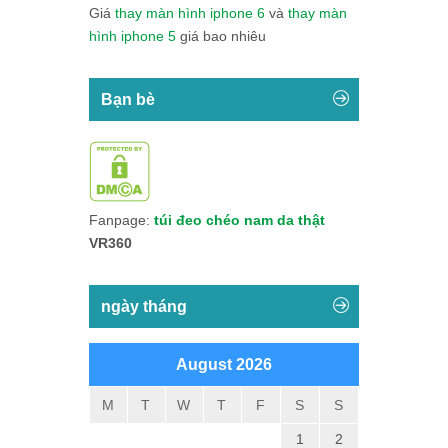
Giá
thay màn hình iphone 6
và
thay màn
hình iphone 5
giá bao nhiêu
Bạn bè
Fanpage:
túi đeo chéo nam da thật
VR360
ngày tháng
August 2026
M
T
W
T
F
S
S
1
2