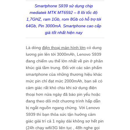
Smartphone S939 sử dụng chip
mediatek MTK MT6592 – 8 lõi tốc độ
1,7GHZ, ram 1Gb, rom 8Gb có hỗ trợ tới
64Gb, Pin 3000mA. Smartphone cao cấp
giá tốt nhất hiện nay
Là dòng
điện thoại màn hình lớn
có dung
lương pin lên tới 3000mAh,
Lenovo S939
đang chiếm ưu thế lớn nhất về pin ở phân
khúc giá tầm trung. Đối với các sản phẩm
smartphone của những thương hiệu khác
mức pin chỉ đạt mức 2000mAh, bạn sẽ có
cảm giác rất khó chịu khi sử dụng điện
thoại hơn nửa ngày đã báo pin yếu hoặc
đang theo dõi một chương trình hấp dẫn
bị ngắt nguồn ngang chừng. Với Lenovo
S939 thì bạn thỏa sức tận hưởng cảm
giác giải trí cả 1 ngày dài không sợ hết pin
(24h chạy wifi/3G liên tục , 48h nghe gọi