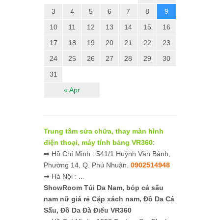
3
4
5
6
7
8
9
10
11
12
13
14
15
16
17
18
19
20
21
22
23
24
25
26
27
28
29
30
31
« Apr
Trung tâm sửa chữa, thay màn hình
điện thoại, máy tính bảng VR360
:
➡ Hồ Chí Minh : 541/1 Huỳnh Văn Bánh,
Phường 14, Q. Phú Nhuận.
0902514948
➡ Hà Nội : ...
ShowRoom Túi Da Nam,
bóp cá sấu
nam nữ giá rẻ
Cặp xách nam, Đồ Da Cá
Sấu, Đồ Da Đà Điểu VR360