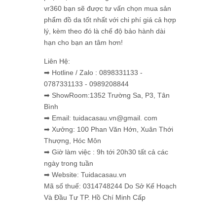
vr360 bạn sẽ được tư vấn chọn mua sản
phẩm đồ da tốt nhất với chi phí giá cả hợp
lý, kèm theo đó là chế độ bảo hành dài
hạn cho bạn an tâm hơn!
Liên Hệ:
➡ Hotline / Zalo : 0898331133 -
0787331133 - 0989208844
➡ ShowRoom:1352 Trường Sa, P3, Tân
Bình
➡ Email: tuidacasau.vn@gmail. com
➡ Xưởng: 100 Phan Văn Hớn, Xuân Thới
Thượng, Hóc Môn
➡ Giờ làm việc : 9h tới 20h30 tất cả các
ngày trong tuần
➡ Website: Tuidacasau.vn
Mã số thuế: 0314748244 Do Sở Kế Hoạch
Và Đầu Tư TP. Hồ Chí Minh Cấp