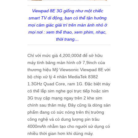
Viewpad 8E 3G giống như một chiếc
smart TV di động, bạn có thể tận hưởng
mọi cảm giác giải trí trên màn ảnh nhỏ ở
mọi nơi : xem thể thao, xem phim, nhạc,
thời trang…
Chỉ với mức giá 4,200,000đ để sở hữu
máy tính bảng màn hình cỡ 7,9inch của
thương hiệu Mỹ Viewsonic Viewpad 8E với
bộ chip xử lý 4 nhân MediaTek 8382
1.3GHz Quad Core, ram 1G. Đặc biệt máy
có thể lắp sim nghe gọi trực tiếp hoặc sim
3G truy cập mạng ngay trên 2 khe sim
chính sau thân máy. Đây cũng là dòng sản
phẩm đang có sức nóng trên thị trường
công nghệ và có dung lượng pin trâu
4000mAh nhằm tạo cho người sử dụng có
nhiều thời gian hơn khi dùng máy.