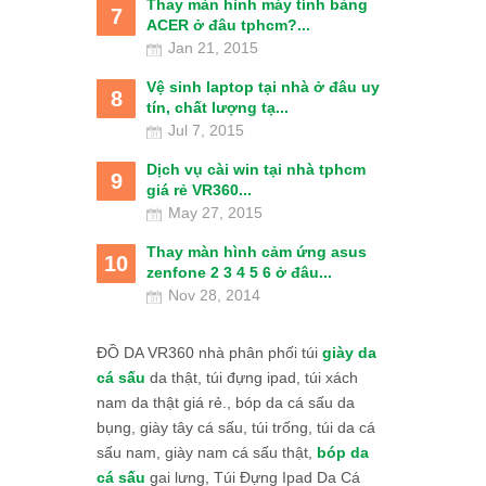
Thay màn hình máy tính bảng
7
ACER ở đâu tphcm?...
Jan 21, 2015
Vệ sinh laptop tại nhà ở đâu uy
8
tín, chất lượng tạ...
Jul 7, 2015
Dịch vụ cài win tại nhà tphcm
9
giá rẻ VR360...
May 27, 2015
Thay màn hình cảm ứng asus
10
zenfone 2 3 4 5 6 ở đâu...
Nov 28, 2014
ĐỒ DA VR360 nhà phân phối túi
giày da
cá sấu
da thật, túi đựng ipad, túi xách
nam da thật giá rẻ., bóp da cá sấu da
bụng, giày tây cá sấu, túi trống, túi da cá
sấu nam, giày nam cá sấu thật,
bóp da
cá sấu
gai lưng, Túi Đựng Ipad Da Cá