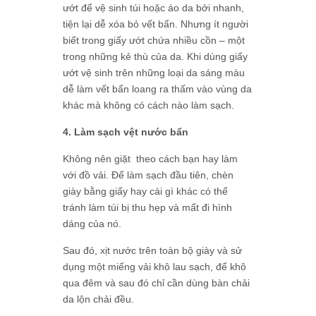
ướt để vệ sinh túi hoặc áo da bởi nhanh,
tiện lại dễ xóa bỏ vết bẩn. Nhưng ít người
biết trong giấy ướt chứa nhiều cồn – một
trong những kẻ thù của da. Khi dùng giấy
ướt vệ sinh trên những loại da sáng màu
dễ làm vết bẩn loang ra thấm vào vùng da
khác mà không có cách nào làm sạch.
4. Làm sạch vệt nước bẩn
Không nên giặt theo cách bạn hay làm
với đồ vải. Để làm sạch đầu tiên, chèn
giày bằng giấy hay cái gì khác có thể
tránh làm túi bị thu hẹp và mất đi hình
dáng của nó.
Sau đó, xịt nước trên toàn bộ giày và sử
dụng một miếng vải khô lau sạch, để khô
qua đêm và sau đó chỉ cần dùng bàn chải
da lộn chải đều.