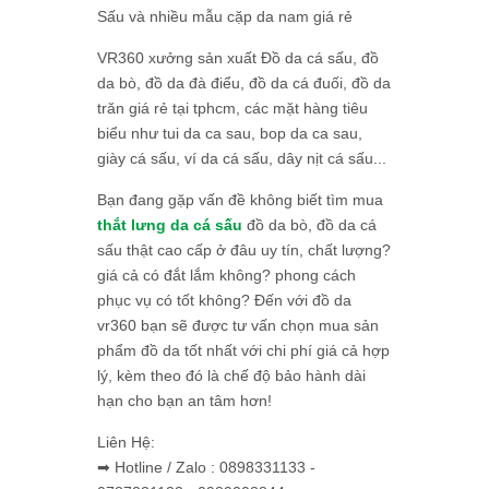
Sấu và nhiều mẫu cặp da nam giá rẻ
VR360 xưởng sản xuất Đồ da cá sấu, đồ
da bò, đồ da đà điểu, đồ da cá đuối, đồ da
trăn giá rẻ tại tphcm, các mặt hàng tiêu
biểu như tui da ca sau, bop da ca sau,
giày cá sấu, ví da cá sấu, dây nịt cá sấu...
Bạn đang gặp vấn đề không biết tìm mua
thắt lưng da cá sấu
đồ da bò, đồ da cá
sấu thật cao cấp ở đâu uy tín, chất lượng?
giá cả có đắt lắm không? phong cách
phục vụ có tốt không? Đến với đồ da
vr360 bạn sẽ được tư vấn chọn mua sản
phẩm đồ da tốt nhất với chi phí giá cả hợp
lý, kèm theo đó là chế độ bảo hành dài
hạn cho bạn an tâm hơn!
Liên Hệ:
➡ Hotline / Zalo : 0898331133 -