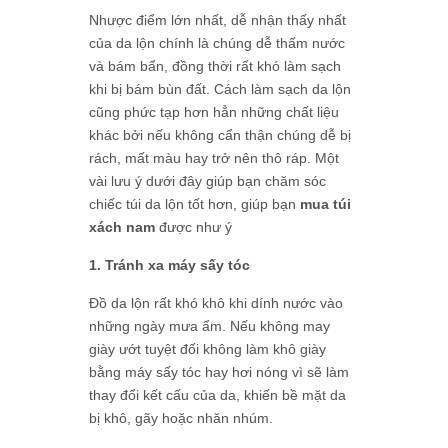
Nhược điểm lớn nhất, dễ nhận thấy nhất
của da lộn chính là chúng dễ thấm nước
và bám bẩn, đồng thời rất khó làm sạch
khi bị bám bùn đất. Cách làm sạch da lộn
cũng phức tạp hơn hẳn những chất liệu
khác bởi nếu không cẩn thận chúng dễ bị
rách, mất màu hay trở nên thô ráp. Một
vài lưu ý dưới đây giúp bạn chăm sóc
chiếc túi da lộn tốt hơn, giúp bạn
mua túi
xách nam
được như ý
1. Tránh xa máy sấy tóc
Đồ da lộn rất khó khô khi dính nước vào
những ngày mưa ẩm. Nếu không may
giày ướt tuyệt đối không làm khô giày
bằng máy sấy tóc hay hơi nóng vì sẽ làm
thay đổi kết cấu của da, khiến bề mặt da
bị khô, gãy hoặc nhăn nhúm.