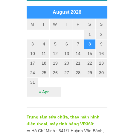
August 2026
M
T
W
T
F
S
S
1
2
3
4
5
6
7
8
9
10
11
12
13
14
15
16
17
18
19
20
21
22
23
24
25
26
27
28
29
30
31
« Apr
Trung tâm sửa chữa, thay màn hình
điện thoại, máy tính bảng VR360
:
➡ Hồ Chí Minh : 541/1 Huỳnh Văn Bánh,