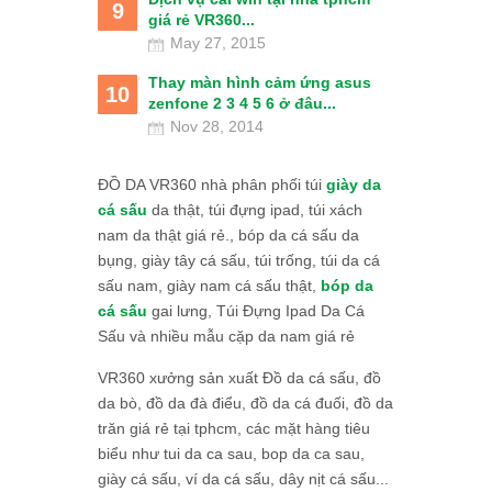
9
giá rẻ VR360...
May 27, 2015
Thay màn hình cảm ứng asus
10
zenfone 2 3 4 5 6 ở đâu...
Nov 28, 2014
ĐỒ DA VR360 nhà phân phối túi
giày da
cá sấu
da thật, túi đựng ipad, túi xách
nam da thật giá rẻ., bóp da cá sấu da
bụng, giày tây cá sấu, túi trống, túi da cá
sấu nam, giày nam cá sấu thật,
bóp da
cá sấu
gai lưng, Túi Đựng Ipad Da Cá
Sấu và nhiều mẫu cặp da nam giá rẻ
VR360 xưởng sản xuất Đồ da cá sấu, đồ
da bò, đồ da đà điểu, đồ da cá đuối, đồ da
trăn giá rẻ tại tphcm, các mặt hàng tiêu
biểu như tui da ca sau, bop da ca sau,
giày cá sấu, ví da cá sấu, dây nịt cá sấu...