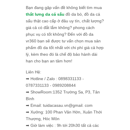
Bạn đang gặp vấn đề không biết tìm mua
thắt lưng da cá sấu
đồ da bò, đồ da cá
sấu thật cao cấp ở đâu uy tín, chất lượng?
giá cả có đắt lắm không? phong cách
phục vụ có tốt không? Đến với đồ da
vr360 bạn sẽ được tư vấn chọn mua sản
phẩm đồ da tốt nhất với chi phí giá cả hợp
lý, kèm theo đó là chế độ bảo hành dài
hạn cho bạn an tâm hơn!
Liên Hệ:
➡ Hotline / Zalo : 0898331133 -
0787331133 - 0989208844
➡ ShowRoom:1352 Trường Sa, P3, Tân
Bình
➡ Email: tuidacasau.vn@gmail. com
➡ Xưởng: 100 Phan Văn Hớn, Xuân Thới
Thượng, Hóc Môn
➡ Giờ làm việc : 9h tới 20h30 tất cả các