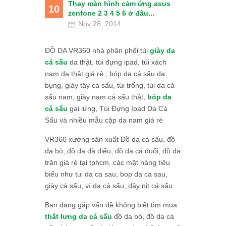
Thay màn hình cảm ứng asus
10
zenfone 2 3 4 5 6 ở đâu...
Nov 28, 2014
ĐỒ DA VR360 nhà phân phối túi
giày da
cá sấu
da thật, túi đựng ipad, túi xách
nam da thật giá rẻ., bóp da cá sấu da
bụng, giày tây cá sấu, túi trống, túi da cá
sấu nam, giày nam cá sấu thật,
bóp da
cá sấu
gai lưng, Túi Đựng Ipad Da Cá
Sấu và nhiều mẫu cặp da nam giá rẻ
VR360 xưởng sản xuất Đồ da cá sấu, đồ
da bò, đồ da đà điểu, đồ da cá đuối, đồ da
trăn giá rẻ tại tphcm, các mặt hàng tiêu
biểu như tui da ca sau, bop da ca sau,
giày cá sấu, ví da cá sấu, dây nịt cá sấu...
Bạn đang gặp vấn đề không biết tìm mua
thắt lưng da cá sấu
đồ da bò, đồ da cá