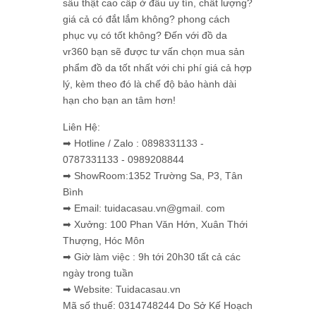
sấu thật cao cấp ở đâu uy tín, chất lượng?
giá cả có đắt lắm không? phong cách
phục vụ có tốt không? Đến với đồ da
vr360 bạn sẽ được tư vấn chọn mua sản
phẩm đồ da tốt nhất với chi phí giá cả hợp
lý, kèm theo đó là chế độ bảo hành dài
hạn cho bạn an tâm hơn!
Liên Hệ:
➡ Hotline / Zalo : 0898331133 -
0787331133 - 0989208844
➡ ShowRoom:1352 Trường Sa, P3, Tân
Bình
➡ Email: tuidacasau.vn@gmail. com
➡ Xưởng: 100 Phan Văn Hớn, Xuân Thới
Thượng, Hóc Môn
➡ Giờ làm việc : 9h tới 20h30 tất cả các
ngày trong tuần
➡ Website: Tuidacasau.vn
Mã số thuế: 0314748244 Do Sở Kế Hoạch