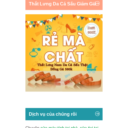
Thắt Lưng Da Cá Sấu Giảm Giá
Dịch vụ của chúng rôi
Chuyên
sửa máy tính tại nhà
,
sửa tivi tại