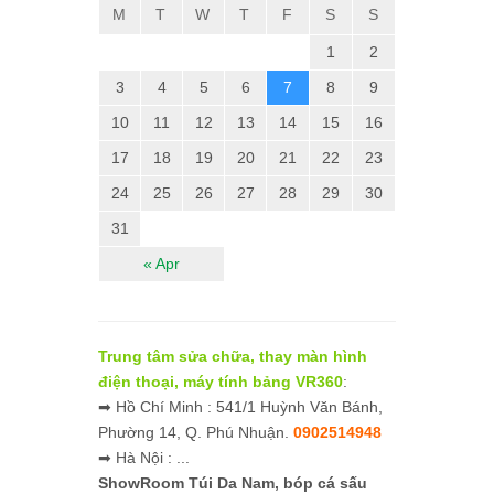
M
T
W
T
F
S
S
1
2
3
4
5
6
7
8
9
10
11
12
13
14
15
16
17
18
19
20
21
22
23
24
25
26
27
28
29
30
31
« Apr
Trung tâm sửa chữa, thay màn hình
điện thoại, máy tính bảng VR360
:
➡ Hồ Chí Minh : 541/1 Huỳnh Văn Bánh,
Phường 14, Q. Phú Nhuận.
0902514948
➡ Hà Nội : ...
ShowRoom Túi Da Nam,
bóp cá sấu