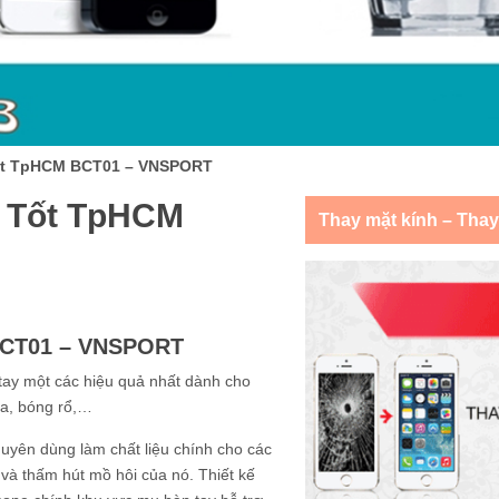
Tốt TpHCM BCT01 – VNSPORT
á Tốt TpHCM
Thay mặt kính – Tha
BCT01 – VNSPORT
tay một các hiệu quả nhất dành cho
ga, bóng rổ,…
huyên dùng làm chất liệu chính cho các
t và thấm hút mồ hôi của nó. Thiết kế