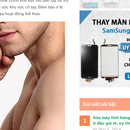
cone chính khu vực mu bàn tay hỗ trợ
 sức khu vực cổ tay. Đảm bảo tỉ lệ
ia hoạt động thể thao.
Bài viết nổi bật
Sửa máy tính bảng
1
ở đâu giá rẻ, uy tín 
Nov 5, 2014