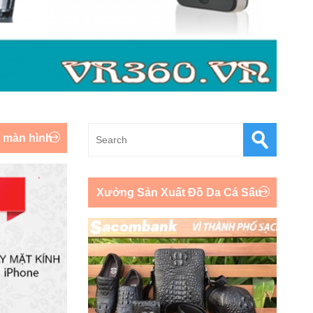
y màn hình
Xưởng Sản Xuất Đồ Da Cá Sấu