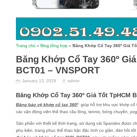
Trang chủ
»
Blog tổng hợp
»
Băng Khớp Cổ Tay 360º Giá 
Băng Khớp Cổ Tay 360º Gi
BCT01 – VNSPORT
January 13, 2019
admin
Băng Khớp Cổ Tay 360º Giá Tốt TpHCM 
Băng bảo vệ khớp cổ tay 360º
giúp hỗ trợ khu vực khớp cổ 
các vận động viên thể thao cầu lông, tennis, bóng chuyền, yo
Sản phẩn với thiết kế thời trang, sử dụng vải Spandex được c
phụ kiện, trang phục thể thao bặc đặc tính co giãn, đàn hồi tố