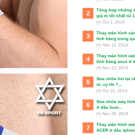
Tổng hợp những 
2
giá rẻ tốt nhất từ 1t
Oct 1, 2014
Thay màn hình cả
3
tính bảng trung qu
Nov 12, 2014
Thay màn hình cả
4
tính bảng asus ở đâ
Nov 12, 2014
Sửa chữa tivi tại 
5
rẻ, uy tín ?...
Oct 25, 2014
Sửa chữa máy tín
6
ở đâu hcm...
Nov 26, 2014
Thay màn hình má
7
ACER ở đâu tphcm