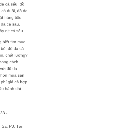
da cá sấu, đồ
 cá đuối, đồ da
ặt hàng tiêu
 da ca sau,
ây nịt cá sấu...
g biết tìm mua
bò, đồ da cá
tín, chất lượng?
phong cách
ới đồ da
chọn mua sản
hi phí giá cả hợp
bảo hành dài
133 -
Sa, P3, Tân