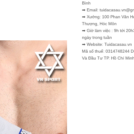
Bình
➡ Email: tuidacasau.vn@g
➡ Xưởng: 100 Phan Văn H
Thượng, Hóc Môn
➡ Giờ làm việc : 9h tới 20h
ngày trong tuần
➡ Website: Tuidacasau.vn
Mã số thuế: 0314748244 
Và Đầu Tư TP. Hồ Chí Min