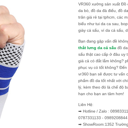
VR360 xưởng sản xuất Đồ 
da bò, đồ da đà điểu, đồ da
trăn giá rẻ tại tphcm, các m
biểu như tui da ca sau, bop
giày cá sấu, ví da cá sấu, d
Bạn đang gặp vấn đề khôn
thắt lưng da cá sấu
đồ da 
sấu thật cao cấp ở đâu uy 
giá cả có đắt lắm không? 
phục vụ có tốt không? Đến v
vr360 bạn sẽ được tư vấn 
phẩm đồ da tốt nhất với c
lý, kèm theo đó là chế độ 
hạn cho bạn an tâm hơn!
Liên Hệ:
➡ Hotline / Zalo : 0898331
0787331133 - 0989208844
➡ ShowRoom:1352 Trường 