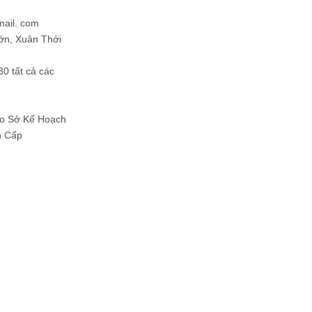
mail. com
ớn, Xuân Thới
30 tất cả các
Do Sở Kế Hoạch
h Cấp