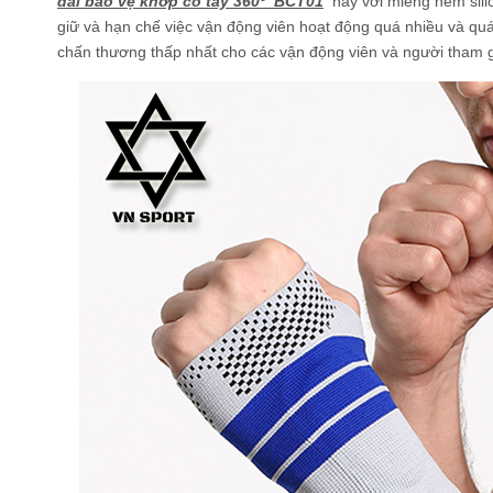
đai bảo vệ khớp cổ tay 360º BCT01
này với miếng nêm sili
giữ và hạn chế việc vận động viên hoạt động quá nhiều và quá
chấn thương thấp nhất cho các vận động viên và người tham g