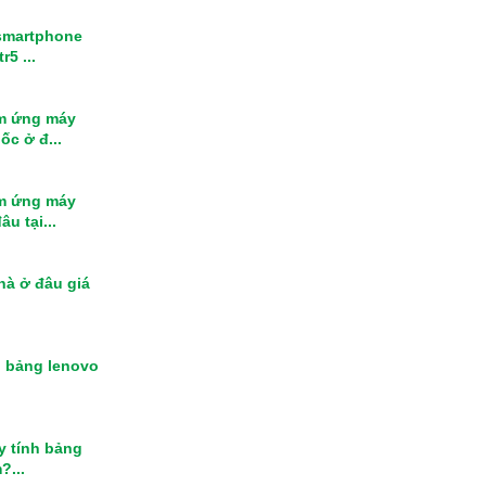
smartphone
r5 ...
m ứng máy
ốc ở đ...
m ứng máy
u tại...
nhà ở đâu giá
h bảng lenovo
y tính bảng
?...