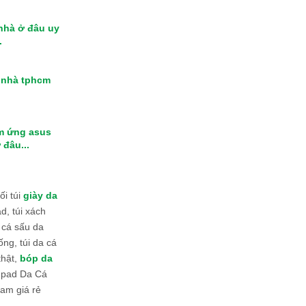
 nhà ở đâu uy
.
i nhà tphcm
m ứng asus
 đâu...
i túi
giày da
d, túi xách
 cá sấu da
ống, túi da cá
thật,
bóp da
 Ipad Da Cá
am giá rẻ