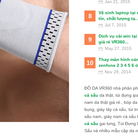
Jan 21, 2015
Vệ sinh laptop tại
8
tín, chất lượng tạ..
Jul 7, 2015
Dịch vụ cài win tạ
9
giá rẻ VR360...
May 27, 2015
Thay màn hình cả
10
zenfone 2 3 4 5 6 ở
Nov 28, 2014
ĐỒ DA VR360 nhà phân phố
cá sấu
da thật, túi đựng ipa
nam da thật giá rẻ., bóp da
bụng, giày tây cá sấu, túi tr
sấu nam, giày nam cá sấu 
cá sấu
gai lưng, Túi Đựng
Sấu và nhiều mẫu cặp da n