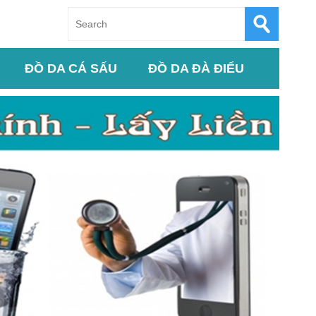
ĐỒ DA CÁ SẤU
ĐỒ DA ĐÀ ĐIỂU