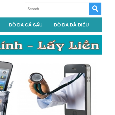
ĐỒ DA CÁ SẤU
ĐỒ DA ĐÀ ĐIỂU