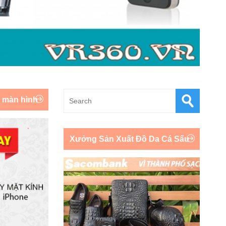
y màn hình
Xưởng Sản Xuất Đồ Da Cá Sấu