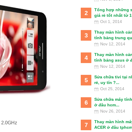
Tổng hợp những 
2
giá rẻ tốt nhất từ 1t
Oct 1, 2014
Thay màn hình cả
3
tính bảng trung qu
Nov 12, 2014
Thay màn hình cả
4
tính bảng asus ở đâ
Nov 12, 2014
Sửa chữa tivi tại 
5
rẻ, uy tín ?...
Oct 25, 2014
Sửa chữa máy tín
6
ở đâu hcm...
Nov 26, 2014
Thay màn hình má
n 2.0GHz
7
ACER ở đâu tphcm