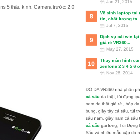
Jan 21, 2015
ns 5 thấu kính. Camera trước: 2.0
Vệ sinh laptop tại
8
tín, chất lượng tạ..
Jul 7, 2015
Dịch vụ cài win tạ
9
giá rẻ VR360...
May 27, 2015
Thay màn hình cả
10
zenfone 2 3 4 5 6 ở
Nov 28, 2014
ĐỒ DA VR360 nhà phân phố
cá sấu
da thật, túi đựng ipa
nam da thật giá rẻ., bóp da
bụng, giày tây cá sấu, túi tr
sấu nam, giày nam cá sấu 
cá sấu
gai lưng, Túi Đựng
Sấu và nhiều mẫu cặp da n