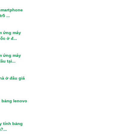
smartphone
r5 ...
m ứng máy
ốc ở đ...
m ứng máy
u tại...
nhà ở đâu giá
h bảng lenovo
y tính bảng
?...