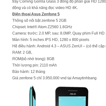
trầy Corning Gorrila Glass 3 đồng độ phân giải HD 1280
động và có khả năng đọc video HD 4K.
Điện thoại Asus Zenfone 5
Thông số nổi bật
zenfone 5
2GB
Chipset: Intel® Atom Z2560 1.6GHz
Camera: trước: 2.0 MP, sau: 8.0MP, Quay phim Full HD
Màn hình: 5 inches IPS HD, 1280 x 800 pixels
Hệ điều hành: Android 4.3 – ASUS ZenUI – (có thể cập 
RAM: 2 GB,
ROM(bộ nhớ trong): 8GB
Thời lượng pin: 2110 mAh
Bảo hành: 12 tháng
Giá zenfone 5 chỉ 3.950.000 vnd tại Amaytinhbang