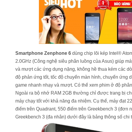
Smartphone Zenphone 6
dùng chip lõi kép
Intel® At
2.0GHz (Công nghệ siêu phân luồng của Asus) giúp má
và mượt các ứng dụng nặng, không hề thua kém các dò
độ phản ứng tốt, tốc độ chuyển màn hình, chuyển ứng d
game nhanh nhạy và mượt. Có thể xem phim ở độ phân g
Ngoài ra bộ nhớ RAM 2GB thường chỉ được trang bị ch
máy chạy tốt với khả năng đa nhiệm. Cụ thể, máy đạt 2
điểm trên Quadrant, 550 điểm trên Greekbench 3 (đơn n
Greekbench 3 (đa nhân) dưới đây là bảng thông số chi t