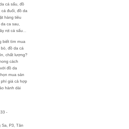
da cá sấu, đồ
 cá đuối, đồ da
ặt hàng tiêu
 da ca sau,
ây nịt cá sấu...
g biết tìm mua
bò, đồ da cá
tín, chất lượng?
phong cách
ới đồ da
chọn mua sản
hi phí giá cả hợp
bảo hành dài
133 -
Sa, P3, Tân