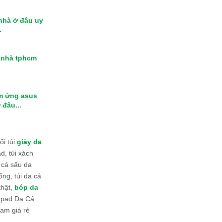
 nhà ở đâu uy
.
i nhà tphcm
m ứng asus
 đâu...
i túi
giày da
d, túi xách
 cá sấu da
ống, túi da cá
thật,
bóp da
 Ipad Da Cá
am giá rẻ