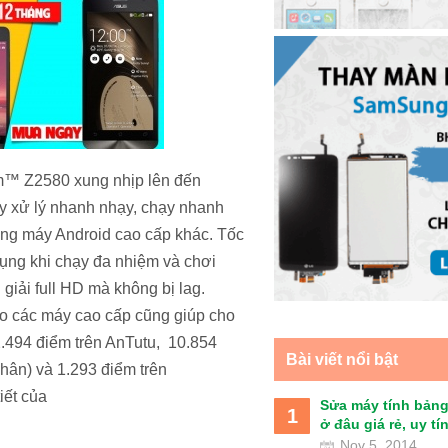
om™ Z2580
xung nhịp lên đến
y xử lý nhanh nhạy, chạy nhanh
ng máy Android cao cấp khác. Tốc
ụng khi chạy đa nhiệm và chơi
iải full HD mà không bị lag.
o các máy cao cấp cũng giúp cho
2.494 điểm trên AnTutu, 10.854
Bài viết nổi bật
hân) và 1.293 điểm trên
iết của
Sửa máy tính bảng
1
ở đâu giá rẻ, uy tín 
Nov 5, 2014