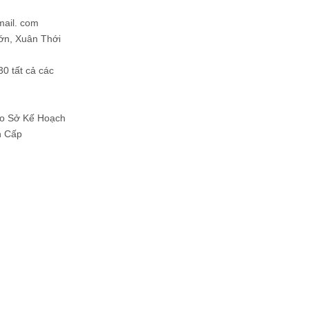
mail. com
ớn, Xuân Thới
30 tất cả các
Do Sở Kế Hoạch
h Cấp