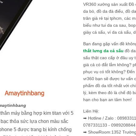
VR360 xưởng sản xuất Đồ 
da bò, đồ da đà điểu, đồ da
trăn giá rẻ tại tphcm, các m
biểu như tui da ca sau, bop
giày cá sấu, ví da cá sấu, d
Bạn đang gặp vấn đề khôn
thắt lưng da cá sấu
đồ da 
sấu thật cao cấp ở đâu uy 
giá cả có đắt lắm không? 
phục vụ có tốt không? Đến v
vr360 bạn sẽ được tư vấn 
phẩm đồ da tốt nhất với c
lý, kèm theo đó là chế độ 
hạn cho bạn an tâm hơn!
Amaytinhbang
Liên Hệ:
i thân máy bằng hợp kim titan với 5
➡ Hotline / Zalo : 0898331
g bạc thỏa sức lựa chon màu sắc
0787331133 - 0989208844
phone 5 được trang bị kính chống
➡ ShowRoom:1352 Trường 