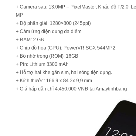
+ Camera sau: 13.0MP – PixelMaster, Khẩu độ F/2.0, Le
MP
+ Độ phân giải: 1280×800 (245ppi)
+ Cảm ứng điện dung đa điểm
+ RAM: 2 GB
+ Chip đồ họa (GPU): PowerVR SGX 544MP2
+ Bộ nhớ trong (ROM): 16GB
+ Pin: Lithium 3300 mAh
+ Hỗ trợ hai khe gắn sim, hai sóng tiện dụng.
+ Kích thước: 166.9 x 84.3x 9,9 mm
+ Giá hấp dẫn chỉ 4.450.000 VNĐ tại Amaytinhbang