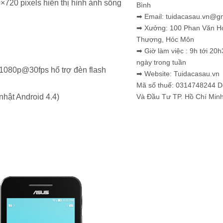
×720 pixels hiển thị hình ảnh sống
Bình
➡ Email: tuidacasau.vn@g
➡ Xưởng: 100 Phan Văn H
Thượng, Hóc Môn
➡ Giờ làm việc : 9h tới 20h
ngày trong tuần
 1080p@30fps hổ trợ đèn flash
➡ Website: Tuidacasau.vn
Mã số thuế: 0314748244 
Và Đầu Tư TP. Hồ Chí Min
nhật Android 4.4)