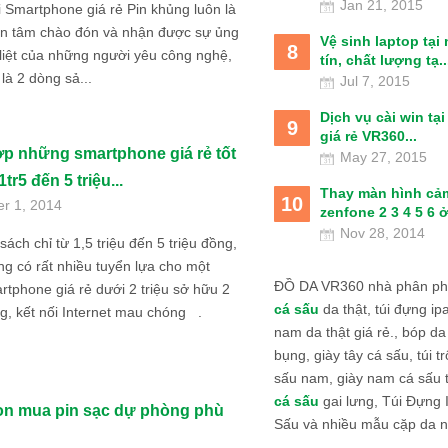
Jan 21, 2015
i Smartphone giá rẻ Pin khủng luôn là
n tâm chào đón và nhận được sự ủng
Vệ sinh laptop tại
8
liệt của những người yêu công nghệ,
tín, chất lượng tạ..
 là 2 dòng sả...
Jul 7, 2015
Dịch vụ cài win tạ
9
giá rẻ VR360...
p những smartphone giá rẻ tốt
May 27, 2015
1tr5 đến 5 triệu...
Thay màn hình cả
10
er 1, 2014
zenfone 2 3 4 5 6 ở
Nov 28, 2014
sách chỉ từ 1,5 triệu đến 5 triệu đồng,
g có rất nhiều tuyển lựa cho một
ĐỒ DA VR360 nhà phân phố
rtphone giá rẻ dưới 2 triệu sở hữu 2
cá sấu
da thật, túi đựng ipa
g, kết nối Internet mau chóng .
nam da thật giá rẻ., bóp da
bụng, giày tây cá sấu, túi tr
sấu nam, giày nam cá sấu 
cá sấu
gai lưng, Túi Đựng
n mua pin sạc dự phòng phù
Sấu và nhiều mẫu cặp da n