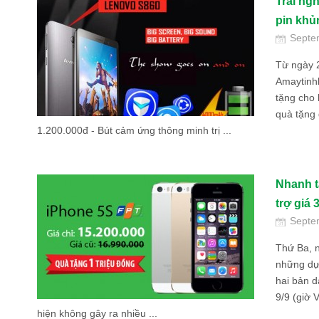
Trải ng
pin khủn
Septe
Từ ngày 
Amaytinh
tặng cho
quà tặng 
1.200.000đ - Bút cảm ứng thông minh trị ...
Nhanh t
trợ giá
Septe
Thứ Ba, 
những dự
hai bản d
9/9 (giờ 
hiện không gây ra nhiều ...