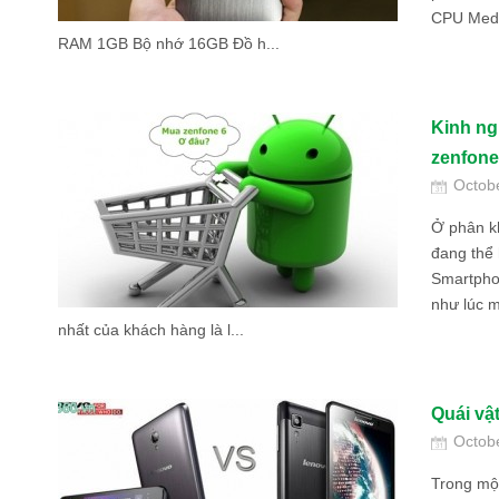
CPU Medi
RAM 1GB Bộ nhớ 16GB Đồ h...
Kinh ng
zenfone
Octob
Ở phân k
đang thể 
Smartpho
như lúc m
nhất của khách hàng là l...
Quái vậ
Octob
Trong một