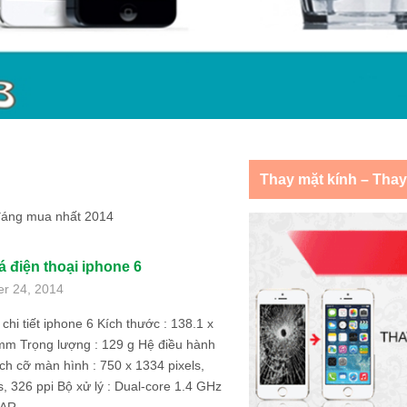
Thay mặt kính – Tha
 đáng mua nhất 2014
á điện thoại iphone 6
er 24, 2014
chi tiết iphone 6 Kích thước : 138.1 x
mm Trọng lượng : 129 g Hệ điều hành
ích cỡ màn hình : 750 x 1334 pixels,
s, 326 ppi Bộ xử lý : Dual-core 1.4 GHz