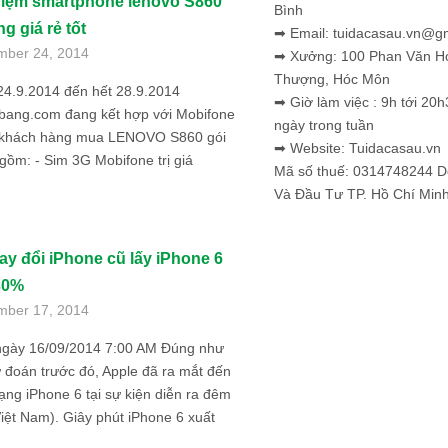
hiệm smartphone lenovo S860
Bình
g giá rẻ tốt
➡ Email: tuidacasau.vn@g
mber 24, 2014
➡ Xưởng: 100 Phan Văn H
Thượng, Hóc Môn
24.9.2014 đến hết 28.9.2014
➡ Giờ làm việc : 9h tới 20h
bang.com đang kết hợp với Mobifone
ngày trong tuần
 khách hàng mua LENOVO S860 gói
➡ Website: Tuidacasau.vn
gồm: - Sim 3G Mobifone trị giá
Mã số thuế: 0314748244 
Và Đầu Tư TP. Hồ Chí Min
ay đổi iPhone cũ lấy iPhone 6
 30%
mber 17, 2014
ngày 16/09/2014 7:00 AM Đúng như
 đoán trước đó, Apple đã ra mắt đến
ạng iPhone 6 tại sự kiện diễn ra đêm
Việt Nam). Giây phút iPhone 6 xuất