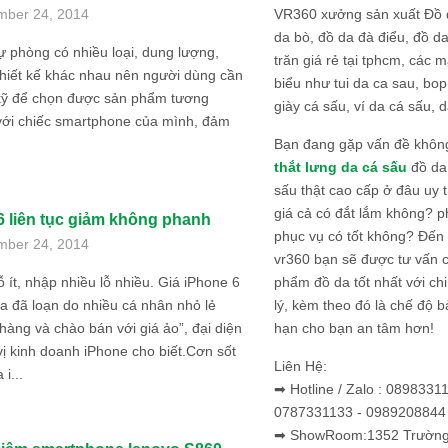
VR360 xưởng sản xuất Đồ 
mber 24, 2014
da bò, đồ da đà điểu, đồ da
ự phòng có nhiều loại, dung lượng,
trăn giá rẻ tại tphcm, các m
hiết kế khác nhau nên người dùng cần
biểu như tui da ca sau, bop
 kỹ để chọn được sản phẩm tương
giày cá sấu, ví da cá sấu, d
với chiếc smartphone của mình, đảm
Bạn đang gặp vấn đề khôn
thắt lưng da cá sấu
đồ da 
sấu thật cao cấp ở đâu uy 
giá cả có đắt lắm không? 
6 liên tục giảm không phanh
phục vụ có tốt không? Đến v
mber 24, 2014
vr360 bạn sẽ được tư vấn 
phẩm đồ da tốt nhất với c
lỗ ít, nhập nhiều lỗ nhiều. Giá iPhone 6
lý, kèm theo đó là chế độ 
a đã loạn do nhiều cá nhân nhỏ lẻ
hạn cho bạn an tâm hơn!
hàng và chào bán với giá ảo”, đại diện
ị kinh doanh iPhone cho biết.Cơn sốt
Liên Hệ:
 i...
➡ Hotline / Zalo : 0898331
0787331133 - 0989208844
➡ ShowRoom:1352 Trường 