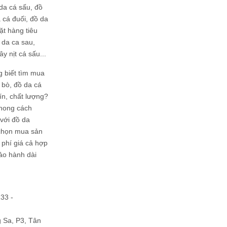
da cá sấu, đồ
 cá đuối, đồ da
ặt hàng tiêu
 da ca sau,
ây nịt cá sấu...
g biết tìm mua
bò, đồ da cá
tín, chất lượng?
phong cách
ới đồ da
chọn mua sản
hi phí giá cả hợp
bảo hành dài
133 -
Sa, P3, Tân