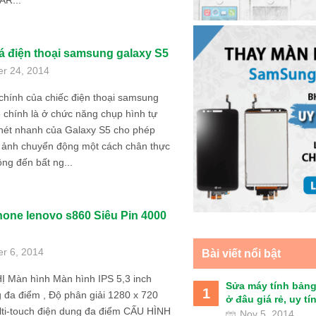
AR...
á điện thoại samsung galaxy S5
er 24, 2014
chính của chiếc điện thoại samsung
 chính là ở chức năng chụp hình tự
 nét nhanh của Galaxy S5 cho phép
 ảnh chuyển động một cách chân thực
ng đến bất ng...
one lenovo s860 Siêu Pin 4000
er 6, 2014
Bài viết nổi bật
 Màn hình Màn hình IPS 5,3 inch
Sửa máy tính bảng
1
 đa điểm , Độ phân giải 1280 x 720
ở đâu giá rẻ, uy tín 
lti-touch điện dung đa điểm CẤU HÌNH
Nov 5, 2014