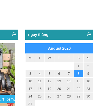
ngày tháng
August 2026
M
T
W
T
F
S
S
1
2
3
4
5
6
7
8
9
10
11
12
13
14
15
16
17
18
19
20
21
22
23
24
25
26
27
28
29
30
 Thời Trang Cho Nam Tốt Nhất...
Băng Bảo Vệ Gối Thể Thao Thời Trang VN09
Tổng Hợp Cá
Sấu Iphone 11,
31