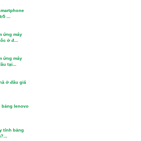
smartphone
r5 ...
m ứng máy
ốc ở đ...
m ứng máy
u tại...
nhà ở đâu giá
h bảng lenovo
y tính bảng
?...