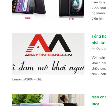
điện thoạ
được qua
hộ mãnh 
điển hình
Tổng hợ
nhất từ 
Octob
Với ngân 
khách hàn
chiếc sma
sim 2 són
Lenovo A269i – Giá ...
Mẹo chọ
hợp