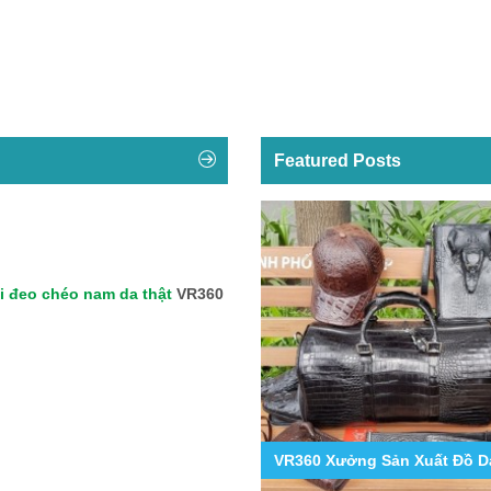
Featured Posts
i đeo chéo nam da thật
VR360
9
g Hợp Các Mẫu Ốp Lưng Da Cá Sấu Iphone 11,12,13,14...
VR360 Xưởng Sản Xuất Đồ Da