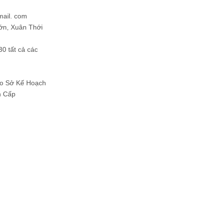
mail. com
ớn, Xuân Thới
30 tất cả các
Do Sở Kế Hoạch
h Cấp