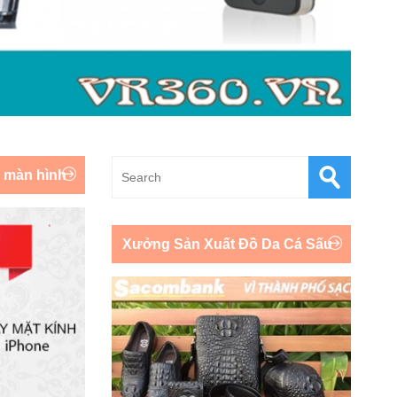
y màn hình
Xưởng Sản Xuất Đồ Da Cá Sấu