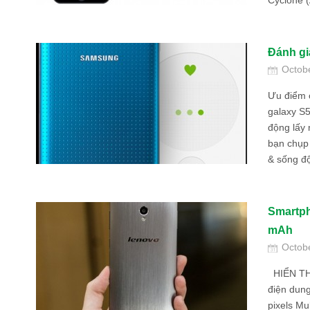
Cyclone (
Đánh gi
Octob
Ưu điểm 
galaxy S5
động lấy
bạn chụp
& sống độ
Smartph
mAh
Octob
HIỂN THỊ
điện dung
pixels Mu