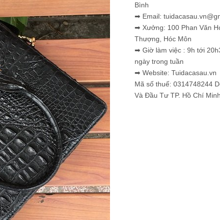
Bình
➡ Email: tuidacasau.vn@g
➡ Xưởng: 100 Phan Văn H
Thượng, Hóc Môn
➡ Giờ làm việc : 9h tới 20h
ngày trong tuần
➡ Website: Tuidacasau.vn
Mã số thuế: 0314748244 
Và Đầu Tư TP. Hồ Chí Min