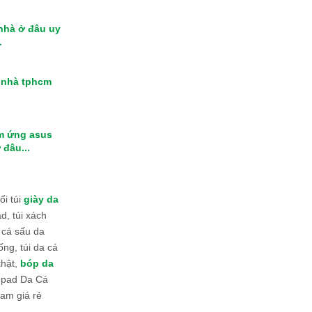
 nhà ở đâu uy
.
i nhà tphcm
m ứng asus
 đâu...
i túi
giày da
d, túi xách
 cá sấu da
ống, túi da cá
thật,
bóp da
 Ipad Da Cá
am giá rẻ