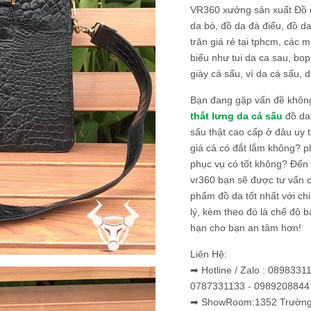
VR360 xưởng sản xuất Đồ 
da bò, đồ da đà điểu, đồ da
trăn giá rẻ tại tphcm, các m
biểu như tui da ca sau, bop
giày cá sấu, ví da cá sấu, d
Bạn đang gặp vấn đề khôn
thắt lưng da cá sấu
đồ da 
sấu thật cao cấp ở đâu uy 
giá cả có đắt lắm không? 
phục vụ có tốt không? Đến v
vr360 bạn sẽ được tư vấn 
phẩm đồ da tốt nhất với c
lý, kèm theo đó là chế độ 
hạn cho bạn an tâm hơn!
Liên Hệ:
➡ Hotline / Zalo : 0898331
0787331133 - 0989208844
➡ ShowRoom:1352 Trường 