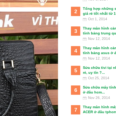
Tổng hợp những 
2
giá rẻ tốt nhất từ 1t
Oct 1, 2014
Thay màn hình cả
3
tính bảng trung qu
Nov 12, 2014
Thay màn hình cả
4
tính bảng asus ở đâ
Nov 12, 2014
Sửa chữa tivi tại 
5
rẻ, uy tín ?...
Oct 25, 2014
Sửa chữa máy tín
6
ở đâu hcm...
Nov 26, 2014
Thay màn hình má
7
ACER ở đâu tphcm