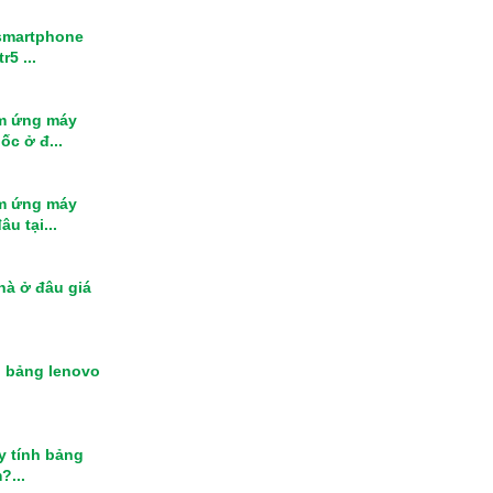
smartphone
r5 ...
m ứng máy
ốc ở đ...
m ứng máy
u tại...
nhà ở đâu giá
h bảng lenovo
y tính bảng
?...