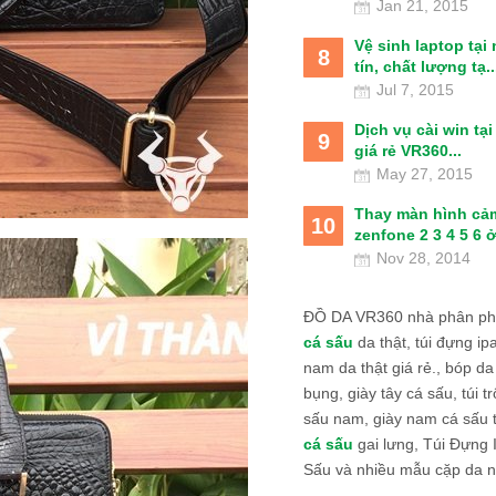
Jan 21, 2015
Vệ sinh laptop tại
8
tín, chất lượng tạ..
Jul 7, 2015
Dịch vụ cài win tạ
9
giá rẻ VR360...
May 27, 2015
Thay màn hình cả
10
zenfone 2 3 4 5 6 ở
Nov 28, 2014
ĐỒ DA VR360 nhà phân phố
cá sấu
da thật, túi đựng ipa
nam da thật giá rẻ., bóp da
bụng, giày tây cá sấu, túi tr
sấu nam, giày nam cá sấu 
cá sấu
gai lưng, Túi Đựng
Sấu và nhiều mẫu cặp da n