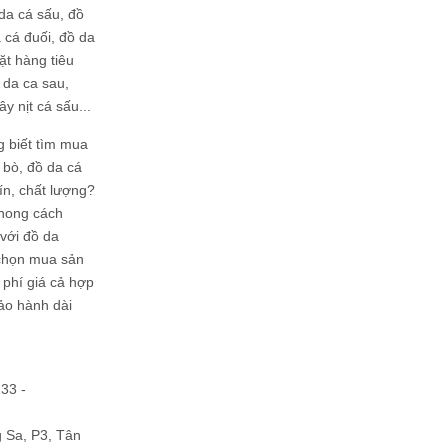
da cá sấu, đồ
 cá đuối, đồ da
ặt hàng tiêu
 da ca sau,
ây nịt cá sấu...
g biết tìm mua
bò, đồ da cá
tín, chất lượng?
phong cách
ới đồ da
chọn mua sản
hi phí giá cả hợp
bảo hành dài
133 -
Sa, P3, Tân