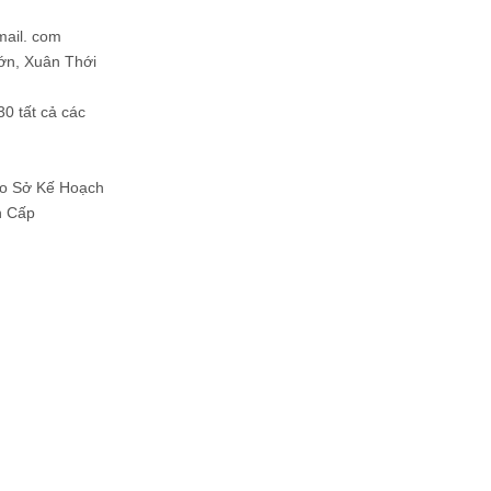
mail. com
ớn, Xuân Thới
30 tất cả các
Do Sở Kế Hoạch
h Cấp