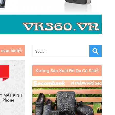
y màn hình
Xưởng Sản Xuất Đồ Da Cá Sấu