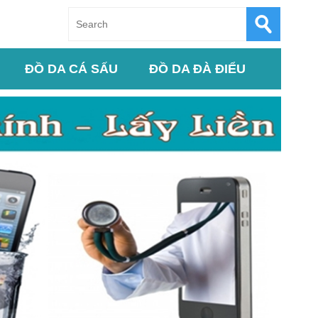
ĐỒ DA CÁ SẤU
ĐỒ DA ĐÀ ĐIỂU