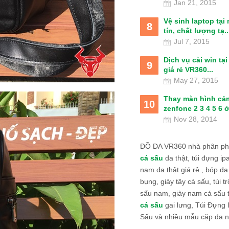
Jan 21, 2015
Vệ sinh laptop tại
8
tín, chất lượng tạ..
Jul 7, 2015
Dịch vụ cài win tạ
9
giá rẻ VR360...
May 27, 2015
Thay màn hình cả
10
zenfone 2 3 4 5 6 ở
Nov 28, 2014
ĐỒ DA VR360 nhà phân phố
cá sấu
da thật, túi đựng ipa
nam da thật giá rẻ., bóp da
bụng, giày tây cá sấu, túi tr
sấu nam, giày nam cá sấu 
cá sấu
gai lưng, Túi Đựng
Sấu và nhiều mẫu cặp da n