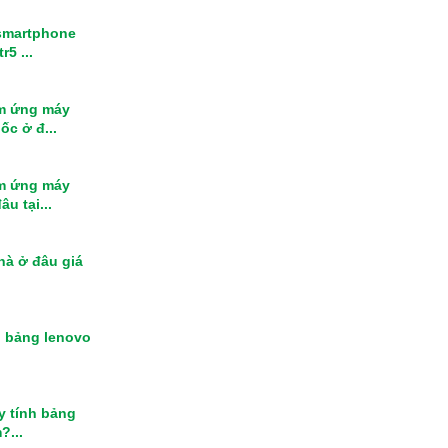
smartphone
r5 ...
m ứng máy
ốc ở đ...
m ứng máy
u tại...
nhà ở đâu giá
h bảng lenovo
y tính bảng
?...