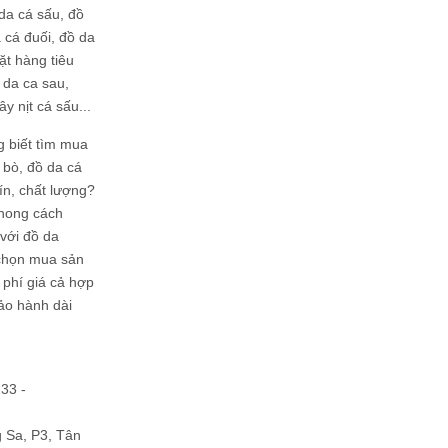
da cá sấu, đồ
 cá đuối, đồ da
ặt hàng tiêu
 da ca sau,
ây nịt cá sấu...
g biết tìm mua
bò, đồ da cá
tín, chất lượng?
phong cách
ới đồ da
chọn mua sản
hi phí giá cả hợp
bảo hành dài
133 -
Sa, P3, Tân