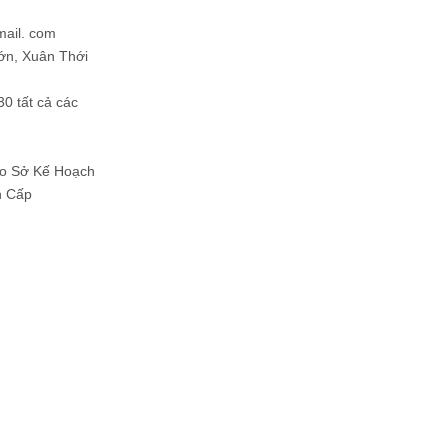
mail. com
ớn, Xuân Thới
30 tất cả các
Do Sở Kế Hoạch
h Cấp