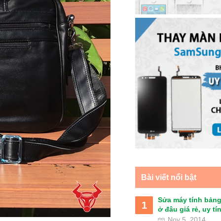
Bài viết nổi bật
Sửa máy tính bảng
1
ở đâu giá rẻ, uy tín 
Nov 5, 2014