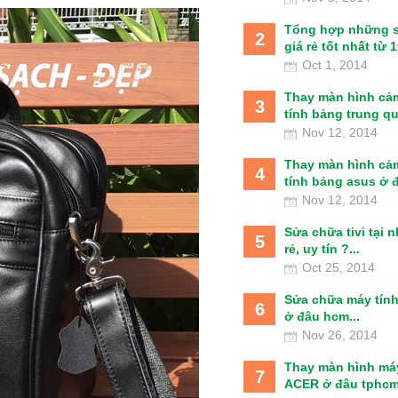
Tổng hợp những 
2
giá rẻ tốt nhất từ 1t
Oct 1, 2014
Thay màn hình cả
3
tính bảng trung qu
Nov 12, 2014
Thay màn hình cả
4
tính bảng asus ở đâ
Nov 12, 2014
Sửa chữa tivi tại 
5
rẻ, uy tín ?...
Oct 25, 2014
Sửa chữa máy tín
6
ở đâu hcm...
Nov 26, 2014
Thay màn hình má
7
ACER ở đâu tphcm