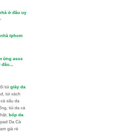
 nhà ở đâu uy
.
i nhà tphcm
m ứng asus
 đâu...
i túi
giày da
d, túi xách
 cá sấu da
ống, túi da cá
thật,
bóp da
 Ipad Da Cá
am giá rẻ