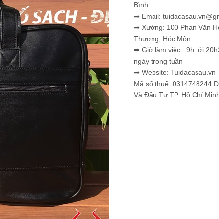
Bình
➡ Email: tuidacasau.vn@g
➡ Xưởng: 100 Phan Văn H
Thượng, Hóc Môn
➡ Giờ làm việc : 9h tới 20h
ngày trong tuần
➡ Website: Tuidacasau.vn
Mã số thuế: 0314748244 
Và Đầu Tư TP. Hồ Chí Min