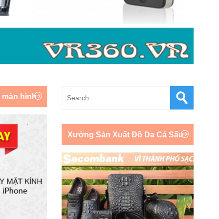
y màn hình
Xưởng Sản Xuất Đồ Da Cá Sấu