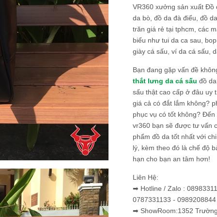
VR360 xưởng sản xuất Đồ 
da bò, đồ da đà điểu, đồ da
trăn giá rẻ tại tphcm, các m
biểu như tui da ca sau, bop
giày cá sấu, ví da cá sấu, d
Bạn đang gặp vấn đề khôn
thắt lưng da cá sấu
đồ da 
sấu thật cao cấp ở đâu uy 
giá cả có đắt lắm không? 
phục vụ có tốt không? Đến v
vr360 bạn sẽ được tư vấn 
phẩm đồ da tốt nhất với c
lý, kèm theo đó là chế độ 
hạn cho bạn an tâm hơn!
Liên Hệ:
➡ Hotline / Zalo : 0898331
0787331133 - 0989208844
➡ ShowRoom:1352 Trường 