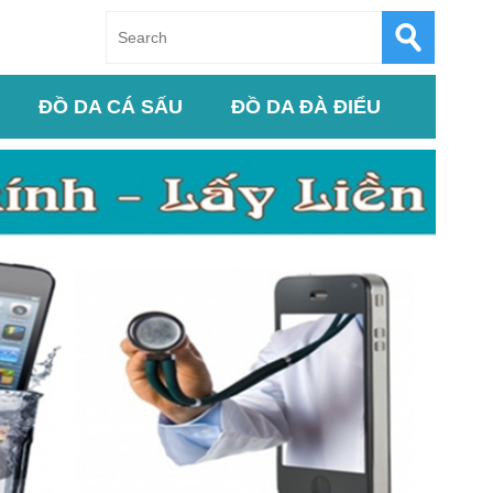
ĐỒ DA CÁ SẤU
ĐỒ DA ĐÀ ĐIỂU