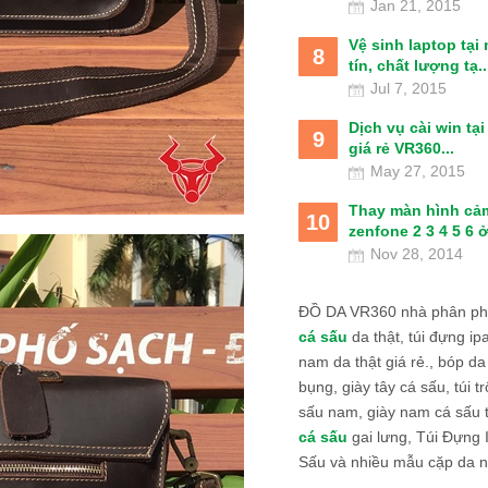
Jan 21, 2015
Vệ sinh laptop tại
8
tín, chất lượng tạ..
Jul 7, 2015
Dịch vụ cài win tạ
9
giá rẻ VR360...
May 27, 2015
Thay màn hình cả
10
zenfone 2 3 4 5 6 ở
Nov 28, 2014
ĐỒ DA VR360 nhà phân phố
cá sấu
da thật, túi đựng ipa
nam da thật giá rẻ., bóp da
bụng, giày tây cá sấu, túi tr
sấu nam, giày nam cá sấu 
cá sấu
gai lưng, Túi Đựng
Sấu và nhiều mẫu cặp da n