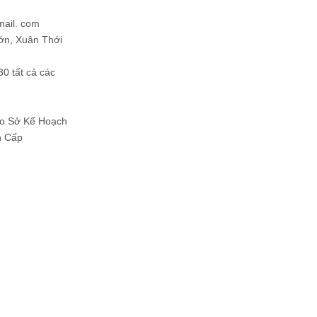
mail. com
ớn, Xuân Thới
30 tất cả các
Do Sở Kế Hoạch
h Cấp