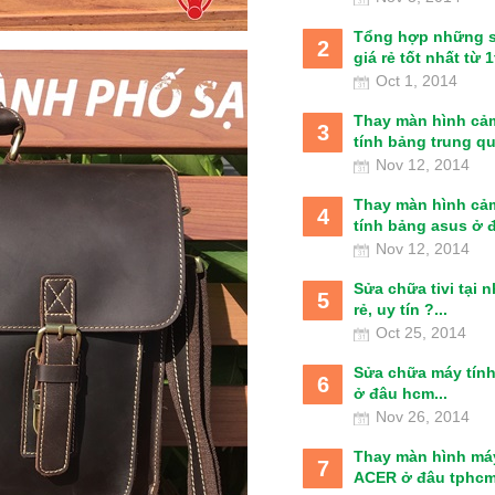
Tổng hợp những 
2
giá rẻ tốt nhất từ 1t
Oct 1, 2014
Thay màn hình cả
3
tính bảng trung qu
Nov 12, 2014
Thay màn hình cả
4
tính bảng asus ở đâ
Nov 12, 2014
Sửa chữa tivi tại 
5
rẻ, uy tín ?...
Oct 25, 2014
Sửa chữa máy tín
6
ở đâu hcm...
Nov 26, 2014
Thay màn hình má
7
ACER ở đâu tphcm