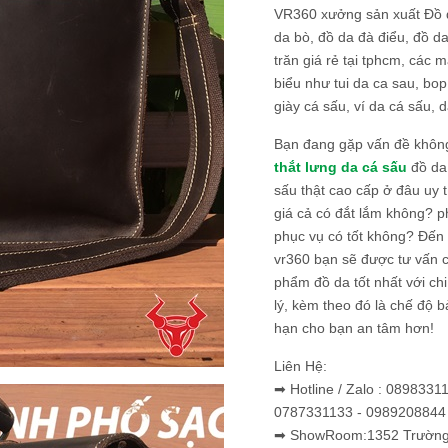
VR360 xưởng sản xuất Đồ 
da bò, đồ da đà điểu, đồ da
trăn giá rẻ tại tphcm, các m
biểu như tui da ca sau, bop
giày cá sấu, ví da cá sấu, d
Bạn đang gặp vấn đề khôn
thắt lưng da cá sấu
đồ da 
sấu thật cao cấp ở đâu uy 
giá cả có đắt lắm không? 
phục vụ có tốt không? Đến v
vr360 bạn sẽ được tư vấn 
phẩm đồ da tốt nhất với c
lý, kèm theo đó là chế độ 
hạn cho bạn an tâm hơn!
Liên Hệ:
➡ Hotline / Zalo : 0898331
0787331133 - 0989208844
➡ ShowRoom:1352 Trường 