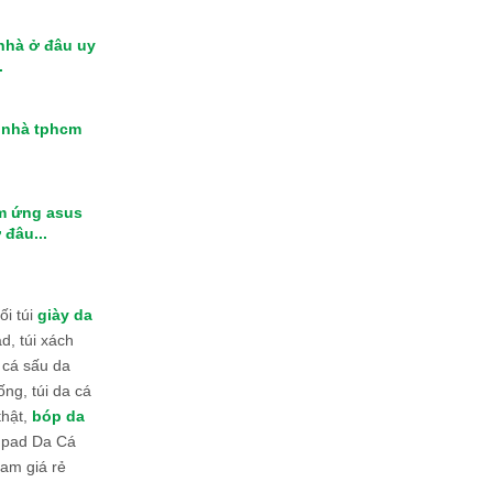
 nhà ở đâu uy
.
i nhà tphcm
m ứng asus
 đâu...
i túi
giày da
d, túi xách
 cá sấu da
ống, túi da cá
thật,
bóp da
 Ipad Da Cá
am giá rẻ