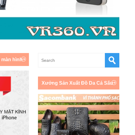
y màn hình
Xưởng Sản Xuất Đồ Da Cá Sấu