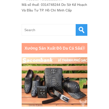
Mã số thuế: 0314748244 Do Sở Kế Hoạch
Và Đầu Tư TP. Hồ Chí Minh Cấp
Xưởng Sản Xuất Đồ Da Cá Sấu