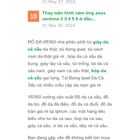
May 27, 2015
Thay màn hình cảm ứng asus
10
zenfone 2 3 4 5 6 ở đâu...
Nov 28, 2014
ĐỒ DA VR360 nhà phân phối túi
giày da
cá sấu
da thật, túi đựng ipad, túi xách
nam da thật giá rẻ., bóp da cá sấu da
bụng, giày tây cá sấu, túi trống, túi da cá
sấu nam, giày nam cá sấu thật,
bóp da
cá sấu
gai lưng, Túi Đựng Ipad Da Cá
Sấu và nhiều mẫu cặp da nam giá rẻ
VR360 xưởng sản xuất Đồ da cá sấu, đồ
da bò, đồ da đà điểu, đồ da cá đuối, đồ da
trăn giá rẻ tại tphcm, các mặt hàng tiêu
biểu như tui da ca sau, bop da ca sau,
giày cá sấu, ví da cá sấu, dây nịt cá sấu...
Bạn đang gặp vấn đề không biết tìm mua