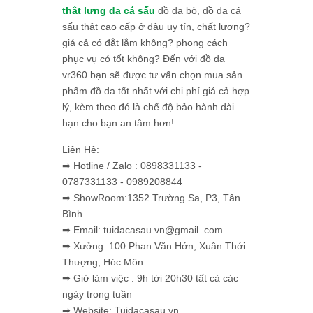
thắt lưng da cá sấu
đồ da bò, đồ da cá
sấu thật cao cấp ở đâu uy tín, chất lượng?
giá cả có đắt lắm không? phong cách
phục vụ có tốt không? Đến với đồ da
vr360 bạn sẽ được tư vấn chọn mua sản
phẩm đồ da tốt nhất với chi phí giá cả hợp
lý, kèm theo đó là chế độ bảo hành dài
hạn cho bạn an tâm hơn!
Liên Hệ:
➡ Hotline / Zalo : 0898331133 -
0787331133 - 0989208844
➡ ShowRoom:1352 Trường Sa, P3, Tân
Bình
➡ Email: tuidacasau.vn@gmail. com
➡ Xưởng: 100 Phan Văn Hớn, Xuân Thới
Thượng, Hóc Môn
➡ Giờ làm việc : 9h tới 20h30 tất cả các
ngày trong tuần
➡ Website: Tuidacasau.vn