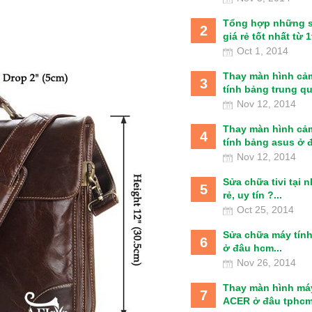
Tổng hợp những 
2
giá rẻ tốt nhất từ 1t
Oct 1, 2014
Thay màn hình cả
3
tính bảng trung qu
Nov 12, 2014
Thay màn hình cả
4
tính bảng asus ở đâ
Nov 12, 2014
Sửa chữa tivi tại 
5
rẻ, uy tín ?...
Oct 25, 2014
Sửa chữa máy tín
6
ở đâu hcm...
Nov 26, 2014
Thay màn hình má
7
ACER ở đâu tphcm