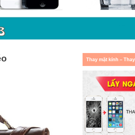
éo
Thay mặt kính – Tha