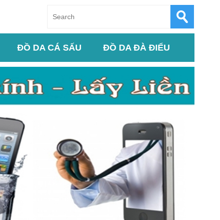
ĐỒ DA CÁ SẤU
ĐỒ DA ĐÀ ĐIỂU