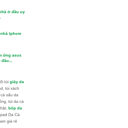
 nhà ở đâu uy
.
i nhà tphcm
m ứng asus
 đâu...
i túi
giày da
d, túi xách
 cá sấu da
ống, túi da cá
thật,
bóp da
 Ipad Da Cá
am giá rẻ