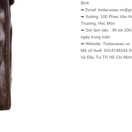
Bình
➡ Email: tuidacasau.vn@g
➡ Xưởng: 100 Phan Văn H
Thượng, Hóc Môn
➡ Giờ làm việc : 9h tới 20h
ngày trong tuần
➡ Website: Tuidacasau.vn
Mã số thuế: 0314748244 
Và Đầu Tư TP. Hồ Chí Min