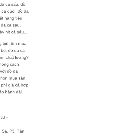
da cá sấu, đồ
 cá đuối, đồ da
ặt hàng tiêu
 da ca sau,
ây nịt cá sấu...
g biết tìm mua
bò, đồ da cá
tín, chất lượng?
phong cách
ới đồ da
chọn mua sản
hi phí giá cả hợp
bảo hành dài
133 -
Sa, P3, Tân