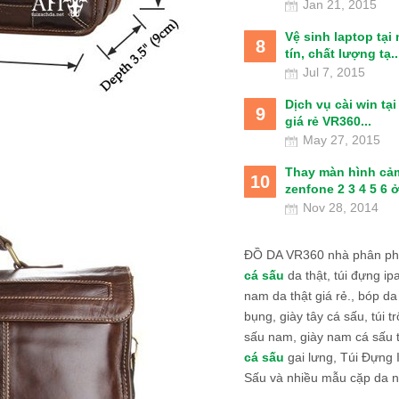
Jan 21, 2015
Vệ sinh laptop tại
8
tín, chất lượng tạ..
Jul 7, 2015
Dịch vụ cài win tạ
9
giá rẻ VR360...
May 27, 2015
Thay màn hình cả
10
zenfone 2 3 4 5 6 ở
Nov 28, 2014
ĐỒ DA VR360 nhà phân phố
cá sấu
da thật, túi đựng ipa
nam da thật giá rẻ., bóp da
bụng, giày tây cá sấu, túi tr
sấu nam, giày nam cá sấu 
cá sấu
gai lưng, Túi Đựng
Sấu và nhiều mẫu cặp da n