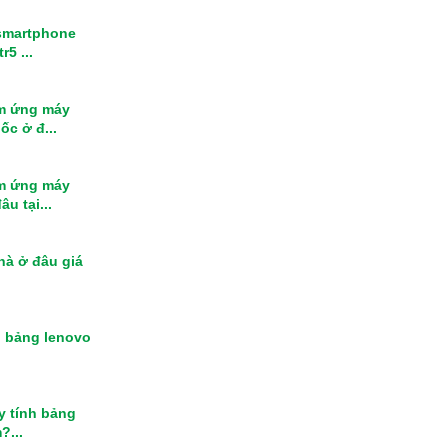
smartphone
r5 ...
m ứng máy
ốc ở đ...
m ứng máy
u tại...
nhà ở đâu giá
h bảng lenovo
y tính bảng
?...