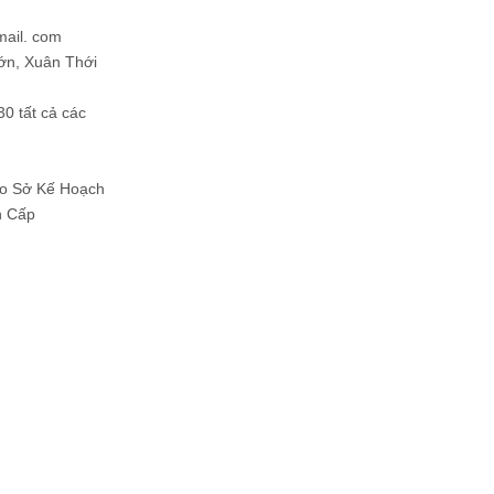
mail. com
ớn, Xuân Thới
30 tất cả các
Do Sở Kế Hoạch
h Cấp