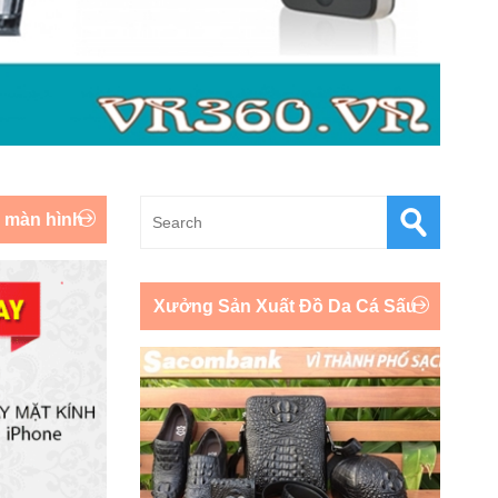
y màn hình
Xưởng Sản Xuất Đồ Da Cá Sấu