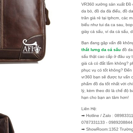
VR360 xưởng sản xuất Đồ 
da bò, đồ da đà điểu, đồ da
trăn giá rẻ tại tphcm, các m
biểu như tui da ca sau, bop
giày cá sấu, ví da cá sấu, d
Bạn đang gặp vấn đề khôn
thắt lưng da cá sấu
đồ da 
sấu thật cao cấp ở đâu uy 
giá cả có đắt lắm không? 
phục vụ có tốt không? Đến v
vr360 bạn sẽ được tư vấn 
phẩm đồ da tốt nhất với c
lý, kèm theo đó là chế độ 
hạn cho bạn an tâm hơn!
Liên Hệ:
➡ Hotline / Zalo : 0898331
0787331133 - 0989208844
➡ ShowRoom:1352 Trường 