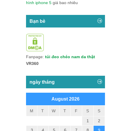
hình iphone 5
giá bao nhiêu
Bạn bè
Fanpage:
túi đeo chéo nam da thật
VR360
ngày tháng
August 2026
M
T
W
T
F
S
S
1
2
3
4
5
6
7
8
9