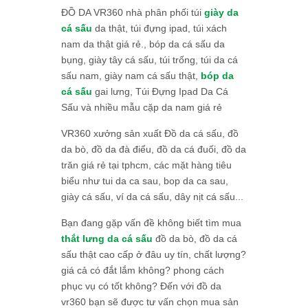
ĐỒ DA VR360 nhà phân phối túi
giày da
cá sấu
da thật, túi đựng ipad, túi xách
nam da thật giá rẻ., bóp da cá sấu da
bụng, giày tây cá sấu, túi trống, túi da cá
sấu nam, giày nam cá sấu thật,
bóp da
cá sấu
gai lưng, Túi Đựng Ipad Da Cá
Sấu và nhiều mẫu cặp da nam giá rẻ
VR360 xưởng sản xuất Đồ da cá sấu, đồ
da bò, đồ da đà điểu, đồ da cá đuối, đồ da
trăn giá rẻ tại tphcm, các mặt hàng tiêu
biểu như tui da ca sau, bop da ca sau,
giày cá sấu, ví da cá sấu, dây nịt cá sấu...
Bạn đang gặp vấn đề không biết tìm mua
thắt lưng da cá sấu
đồ da bò, đồ da cá
sấu thật cao cấp ở đâu uy tín, chất lượng?
giá cả có đắt lắm không? phong cách
phục vụ có tốt không? Đến với đồ da
vr360 bạn sẽ được tư vấn chọn mua sản