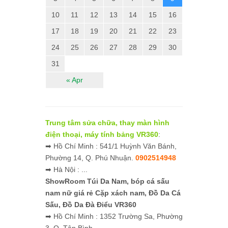
10
11
12
13
14
15
16
17
18
19
20
21
22
23
24
25
26
27
28
29
30
31
« Apr
Trung tâm sửa chữa, thay màn hình
điện thoại, máy tính bảng VR360
:
➡ Hồ Chí Minh : 541/1 Huỳnh Văn Bánh,
Phường 14, Q. Phú Nhuận.
0902514948
➡ Hà Nội : ...
ShowRoom Túi Da Nam,
bóp cá sấu
nam nữ giá rẻ
Cặp xách nam, Đồ Da Cá
Sấu, Đồ Da Đà Điểu VR360
➡ Hồ Chí Minh : 1352 Trường Sa, Phường
3, Q. Tân Bình.