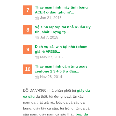
Thay màn hình máy tính bảng
7
ACER ở đâu tphcm?...
Jan 21, 2015
Vệ sinh laptop tại nhà ở đâu uy
8
tín, chất lượng tạ...
Jul 7, 2015
Dịch vụ cài win tại nhà tphcm
9
giá rẻ VR360...
May 27, 2015
Thay màn hình cảm ứng asus
10
zenfone 2 3 4 5 6 ở đâu...
Nov 28, 2014
ĐỒ DA VR360 nhà phân phối túi
giày da
cá sấu
da thật, túi đựng ipad, túi xách
nam da thật giá rẻ., bóp da cá sấu da
bụng, giày tây cá sấu, túi trống, túi da cá
sấu nam, giày nam cá sấu thật,
bóp da