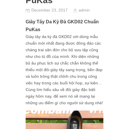
PuKas
December 23, 2017
admin
Giày Tây Da Kỳ Đà GKD02 Chuẩn
PuKas
Giày tây da kỳ đà GKD02 với dòng mẫu
chuẩn mới nhất đang được đông đảo các
chàng trai săn đón cho bộ sưu tập cũng
như cho tủ đồ của mình. Khi diện những
bộ âu phục lịch sự chắc chắn không thể
thiếu một đôi giày tây sang trọng, bền đẹp
và luôn trông thật chỉnh chu trong công
việc hay trong các buổi hội họp, sự kiện…
Cùng tìm hiểu sâu về đôi giày đặc biệt
ngày hôm nay, để xem nó sẽ mang lại
những ưu điểm gì cho người sử dụng nhé!