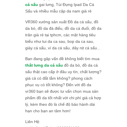
cá sấu
gai lưng, Túi Đựng Ipad Da Cá
Sấu và nhiều mẫu cặp da nam giá rẻ
VR360 xưởng sản xuất Đồ da cá sấu, đồ
da bò, đồ da đà điểu, đồ da cá đuối, đồ da
trăn giá rẻ tại tphcm, các mặt hàng tiêu
biểu như tui da ca sau, bop da ca sau,
giày cá sấu, ví da cá sấu, dây nịt cá sấu...
Bạn đang gặp vấn đề không biết tìm mua
thắt lưng da cá sấu
đồ da bò, đồ da cá
sấu thật cao cấp ở đâu uy tín, chất lượng?
giá cả có đắt lắm không? phong cách
phục vụ có tốt không? Đến với đồ da
vr360 bạn sẽ được tư vấn chọn mua sản
phẩm đồ da tốt nhất với chi phí giá cả hợp
lý, kèm theo đó là chế độ bảo hành dài
hạn cho bạn an tâm hơn!
Liên Hệ: