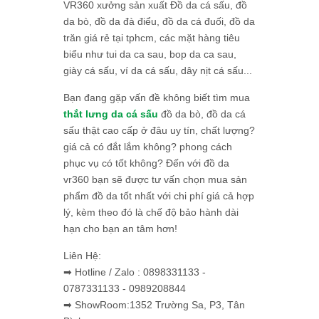
VR360 xưởng sản xuất Đồ da cá sấu, đồ
da bò, đồ da đà điểu, đồ da cá đuối, đồ da
trăn giá rẻ tại tphcm, các mặt hàng tiêu
biểu như tui da ca sau, bop da ca sau,
giày cá sấu, ví da cá sấu, dây nịt cá sấu...
Bạn đang gặp vấn đề không biết tìm mua
thắt lưng da cá sấu
đồ da bò, đồ da cá
sấu thật cao cấp ở đâu uy tín, chất lượng?
giá cả có đắt lắm không? phong cách
phục vụ có tốt không? Đến với đồ da
vr360 bạn sẽ được tư vấn chọn mua sản
phẩm đồ da tốt nhất với chi phí giá cả hợp
lý, kèm theo đó là chế độ bảo hành dài
hạn cho bạn an tâm hơn!
Liên Hệ:
➡ Hotline / Zalo : 0898331133 -
0787331133 - 0989208844
➡ ShowRoom:1352 Trường Sa, P3, Tân