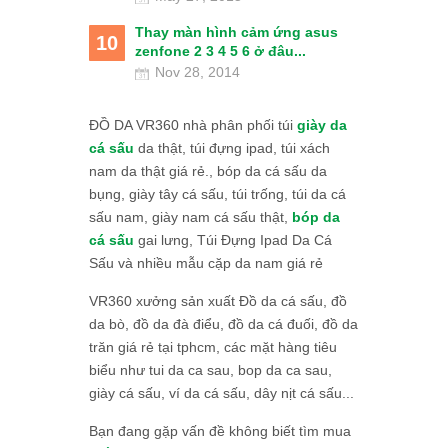
Thay màn hình cảm ứng asus
10
zenfone 2 3 4 5 6 ở đâu...
Nov 28, 2014
ĐỒ DA VR360 nhà phân phối túi
giày da
cá sấu
da thật, túi đựng ipad, túi xách
nam da thật giá rẻ., bóp da cá sấu da
bụng, giày tây cá sấu, túi trống, túi da cá
sấu nam, giày nam cá sấu thật,
bóp da
cá sấu
gai lưng, Túi Đựng Ipad Da Cá
Sấu và nhiều mẫu cặp da nam giá rẻ
VR360 xưởng sản xuất Đồ da cá sấu, đồ
da bò, đồ da đà điểu, đồ da cá đuối, đồ da
trăn giá rẻ tại tphcm, các mặt hàng tiêu
biểu như tui da ca sau, bop da ca sau,
giày cá sấu, ví da cá sấu, dây nịt cá sấu...
Bạn đang gặp vấn đề không biết tìm mua