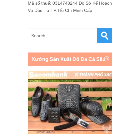
Mã số thuế: 0314748244 Do Sở Kế Hoạch
Và Đầu Tư TP. Hồ Chí Minh Cấp
Xưởng Sản Xuất Đồ Da Cá Sấu