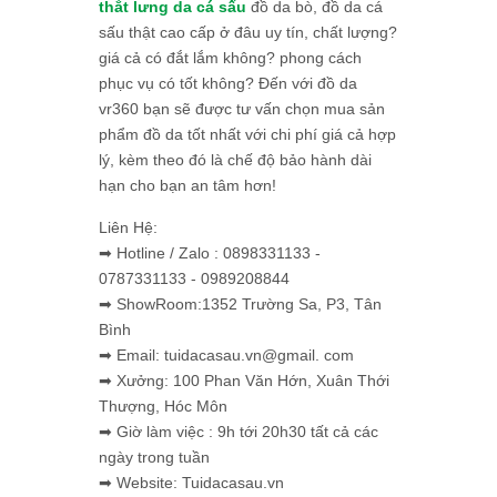
thắt lưng da cá sấu
đồ da bò, đồ da cá
sấu thật cao cấp ở đâu uy tín, chất lượng?
giá cả có đắt lắm không? phong cách
phục vụ có tốt không? Đến với đồ da
vr360 bạn sẽ được tư vấn chọn mua sản
phẩm đồ da tốt nhất với chi phí giá cả hợp
lý, kèm theo đó là chế độ bảo hành dài
hạn cho bạn an tâm hơn!
Liên Hệ:
➡ Hotline / Zalo : 0898331133 -
0787331133 - 0989208844
➡ ShowRoom:1352 Trường Sa, P3, Tân
Bình
➡ Email: tuidacasau.vn@gmail. com
➡ Xưởng: 100 Phan Văn Hớn, Xuân Thới
Thượng, Hóc Môn
➡ Giờ làm việc : 9h tới 20h30 tất cả các
ngày trong tuần
➡ Website: Tuidacasau.vn