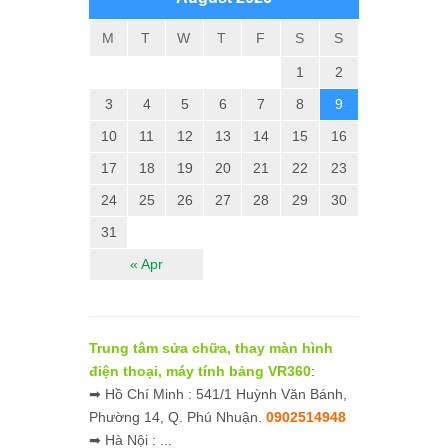
M
T
W
T
F
S
S
1
2
3
4
5
6
7
8
9
10
11
12
13
14
15
16
17
18
19
20
21
22
23
24
25
26
27
28
29
30
31
« Apr
Trung tâm sửa chữa, thay màn hình
điện thoại, máy tính bảng VR360
:
➡ Hồ Chí Minh : 541/1 Huỳnh Văn Bánh,
Phường 14, Q. Phú Nhuận.
0902514948
➡ Hà Nội : ...