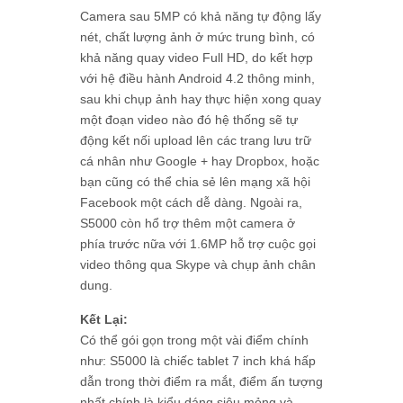
Camera sau 5MP có khả năng tự động lấy
nét, chất lượng ảnh ở mức trung bình, có
khả năng quay video Full HD, do kết hợp
với hệ điều hành Android 4.2 thông minh,
sau khi chụp ảnh hay thực hiện xong quay
một đoạn video nào đó hệ thống sẽ tự
động kết nối upload lên các trang lưu trữ
cá nhân như Google + hay Dropbox, hoặc
bạn cũng có thể chia sẻ lên mạng xã hội
Facebook một cách dễ dàng. Ngoài ra,
S5000 còn hổ trợ thêm một camera ở
phía trước nữa với 1.6MP hỗ trợ cuộc gọi
video thông qua Skype và chụp ảnh chân
dung.
Kết Lại:
Có thể gói gọn trong một vài điểm chính
như: S5000 là chiếc tablet 7 inch khá hấp
dẫn trong thời điểm ra mắt, điểm ấn tượng
nhất chính là kiểu dáng siêu mỏng và